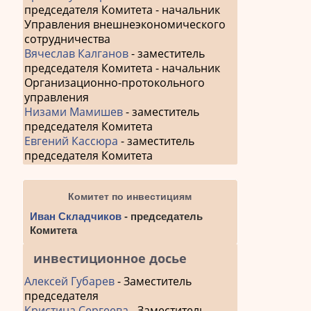
председателя Комитета - начальник
Управления внешнеэкономического
сотрудничества
Вячеслав Калганов
- заместитель
председателя Комитета - начальник
Организационно-протокольного
управления
Низами Мамишев
- заместитель
председателя Комитета
Евгений Кассюра
- заместитель
председателя Комитета
Комитет по инвестициям
Иван Складчиков
- председатель
Комитета
инвестиционное досье
Алексей Губарев
- Заместитель
председателя
Кристина Сергеева
- Заместитель