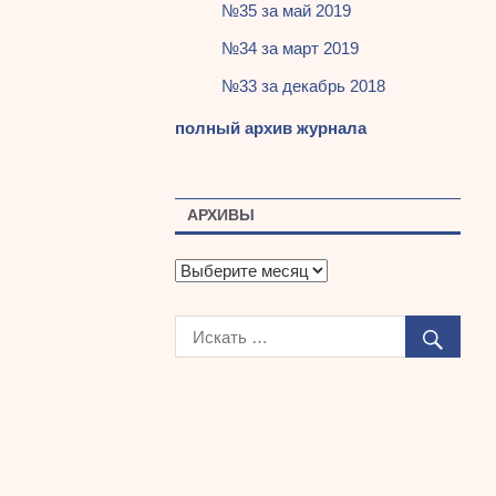
№35 за май 2019
№34 за март 2019
№33 за декабрь 2018
полный архив журнала
АРХИВЫ
А
р
х
и
в
ы