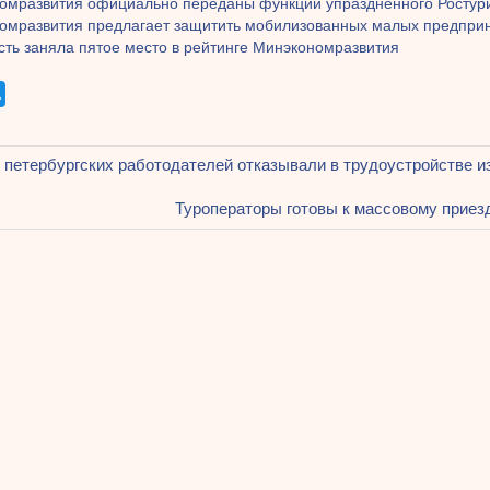
омразвития официально переданы функции упраздненного Ростур
омразвития предлагает защитить мобилизованных малых предпри
сть заняла пятое место в рейтинге Минэкономразвития
щая
 петербургских работодателей отказывали в трудоустройстве из
ация
Следующая
Туроператоры готовы к массовому приезд
запись:
ям