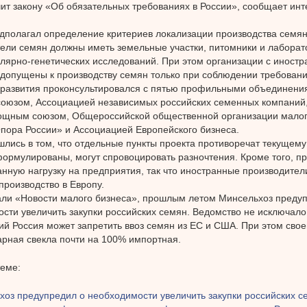
ит закону «Об обязательных требованиях в России», сообщает инт
дполагал определение критериев локализации производства семян.
ели семян должны иметь земельные участки, питомники и лабора
лярно-генетических исследований. При этом организации с иност
 допущены к производству семян только при соблюдении требовани
развития проконсультировался с пятью профильными объединени
союзом, Ассоциацией независимых российских семенных компани
ощным союзом, Общероссийской общественной организации малог
пора России» и Ассоциацией Европейского бизнеса.
шлись в том, что отдельные пункты проекта противоречат текущему
ормулированы, могут спровоцировать разночтения. Кроме того, пр
нную нагрузку на предприятия, так что иностранные производител
производство в Европу.
ли «Новости малого бизнеса», прошлым летом Минсельхоз преду
сти увеличить закупки российских семян. Ведомство не исключало,
ий Россия может запретить ввоз семян из ЕС и США. При этом свое
арная свекла почти на 100% импортная.
теме:
хоз предупредил о необходимости увеличить закупки российских с