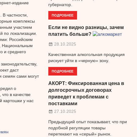
ернет-издание
губернатор.
 В частности,
ПОДРОБНЕЕ
торные комплексы
ранным участием
Если не видно разницы, зачем
й по локализации.
платить больше?
ями: Российским
28.10.2025
й, Национальным
о и среднего
Качественная алкогольная продукция
рискует уйти в «черную» зону.
 законодательству,
оект даст
ПОДРОБНЕЕ
и семян сами могут
АКОРТ: Фиксированная цена в
предил о
долгосрочных договорах
 что в качестве
приведет к проблемам с
й картошки у нас
поставками
27.10.2025
Предыдущий опыт показывает, что при
подобной регуляции товары
емян
перетекают на «серый» рынок.