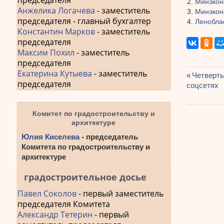
председателя
Минэкон
Анжелика Логачева
- заместитель
Минэкон
председателя - главный бухгалтер
Ленобла
Константин Марков
- заместитель
председателя
Максим Похил
- заместитель
председателя
Екатерина Кутыева
- заместитель
Предыду
Четверть
председателя
Навиг
соцсетях
запись:
по
Комитет по градостроительству и
запис
архитектуре
Юлия Киселева
- председатель
Комитета по градостроительству и
архитектуре
градостроительное досье
Павел Соколов
- первый заместитель
председателя Комитета
Александр Тетерин
- первый