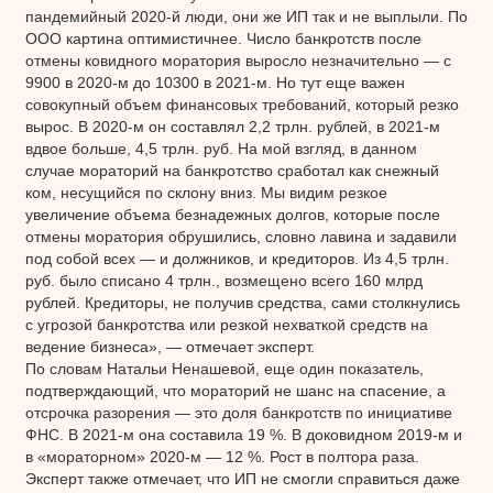
пандемийный 2020-й люди, они же ИП так и не выплыли. По
ООО картина оптимистичнее. Число банкротств после
отмены ковидного моратория выросло незначительно — с
9900 в 2020-м до 10300 в 2021-м. Но тут еще важен
совокупный объем финансовых требований, который резко
вырос. В 2020-м он составлял 2,2 трлн. рублей, в 2021-м
вдвое больше, 4,5 трлн. руб. На мой взгляд, в данном
случае мораторий на банкротство сработал как снежный
ком, несущийся по склону вниз. Мы видим резкое
увеличение объема безнадежных долгов, которые после
отмены моратория обрушились, словно лавина и задавили
под собой всех — и должников, и кредиторов. Из 4,5 трлн.
руб. было списано 4 трлн., возмещено всего 160 млрд
рублей. Кредиторы, не получив средства, сами столкнулись
с угрозой банкротства или резкой нехваткой средств на
ведение бизнеса», — отмечает эксперт.
По словам Натальи Ненашевой, еще один показатель,
подтверждающий, что мораторий не шанс на спасение, а
отсрочка разорения — это доля банкротств по инициативе
ФНС. В 2021-м она составила 19 %. В доковидном 2019-м и
в «мораторном» 2020-м — 12 %. Рост в полтора раза.
Эксперт также отмечает, что ИП не смогли справиться даже