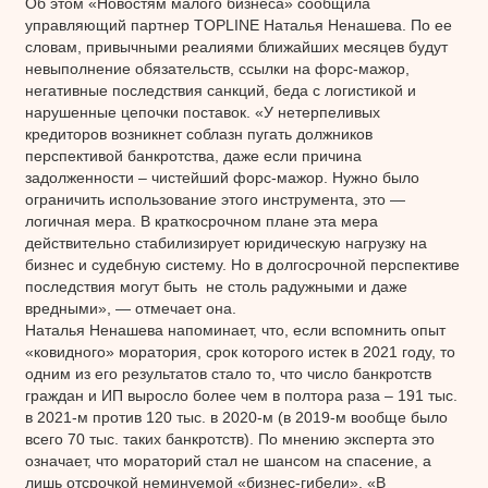
Об этом «Новостям малого бизнеса» сообщила
управляющий партнер TOPLINE Наталья Ненашева. По ее
словам, привычными реалиями ближайших месяцев будут
невыполнение обязательств, ссылки на форс-мажор,
негативные последствия санкций, беда с логистикой и
нарушенные цепочки поставок. «У нетерпеливых
кредиторов возникнет соблазн пугать должников
перспективой банкротства, даже если причина
задолженности – чистейший форс-мажор. Нужно было
ограничить использование этого инструмента, это —
логичная мера. В краткосрочном плане эта мера
действительно стабилизирует юридическую нагрузку на
бизнес и судебную систему. Но в долгосрочной перспективе
последствия могут быть не столь радужными и даже
вредными», — отмечает она.
Наталья Ненашева напоминает, что, если вспомнить опыт
«ковидного» моратория, срок которого истек в 2021 году, то
одним из его результатов стало то, что число банкротств
граждан и ИП выросло более чем в полтора раза – 191 тыс.
в 2021-м против 120 тыс. в 2020-м (в 2019-м вообще было
всего 70 тыс. таких банкротств). По мнению эксперта это
означает, что мораторий стал не шансом на спасение, а
лишь отсрочкой неминуемой «бизнес-гибели». «В