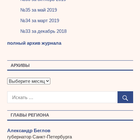
№35 за май 2019
№34 за март 2019
№33 за декабрь 2018
полный архив журнала
АРХИВЫ
А
р
х
и
в
ы
ГЛАВЫ РЕГИОНА
Александр Беглов
губернатор Санкт-Петербурга