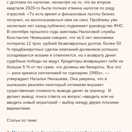
с долгами по налогам, несмотря на то, что во втором
квартале 2020-го была полная отмена налогов по ряду
отраслей. «То есть время и финансовые льготы бизнес
получил, но воспользоваться ими не смог. Проблему уже
несколько лет назад публично поднимает руководство ФНС.
В сентябре прошлого года замглавы Налоговой службы
Константин Чекмышев говорил, что за 5 лет экономика
потеряла 12 трлн. рублей безвозвратных долгов. Более 50
% предбанкротных сделок компаний-должников успешно
оспаривается исками и отменяется, но к возврату денег
судебные победы не ведут. Кредиторы возвращают себе не
больше 5 % от тех сумм, что должны им банкроты. Все это
— риск кризиса неплатежей по сценарию 1990х», —
утверждает Наталья Ненашева. Она уверена, что в
нынешних реалиях некоторый оптимизм внушает
существенная сложность вывода денег за границу. И
делает вывод: поиск ответа на вопрос «вводить или не
вводить новый мораторий – выбор между двумя плохими
вариантами.
Статьи по теме: