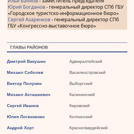
Илья Баннов
- заместитель председателя
Юрий Богданов
- генеральный директор СПб ГБУ
«Городское туристско-информационное бюро»
Сергей Азаренков
- генеральный директор СПб
ГБУ «Конгрессно-выставочное бюро»
ГЛАВЫ РАЙОНОВ
Дмитрий Вакушин
Адмиралтейский
Михаил Соболев
Василеостровский
Виктор Полунин
Выборгский
Михаил Асташкевич
Калининский
Сергей Иванов
Кировский
Юлия Логвиненко
Колпинский
Андрей Хорт
Красногвардейский