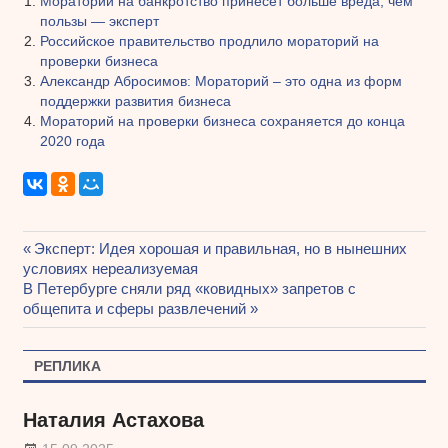
Мораторий на банкротство принесет больше вреда, чем
пользы — эксперт
Российское правительство продлило мораторий на
проверки бизнеса
Александр Абросимов: Мораторий – это одна из форм
поддержки развития бизнеса
Мораторий на проверки бизнеса сохраняется до конца
2020 года
Предыдущая
Эксперт: Идея хорошая и правильная, но в нынешних
Навигация
условиях нереализуемая
запись:
Следующая
В Петербурге сняли ряд «ковидных» запретов с
по
запись:
общепита и сферы развлечений
записям
РЕПЛИКА
Наталия Астахова