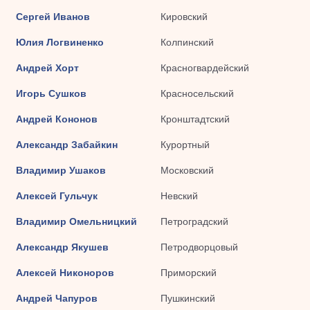
Сергей Иванов
Кировский
Юлия Логвиненко
Колпинский
Андрей Хорт
Красногвардейский
Игорь Сушков
Красносельский
Андрей Кононов
Кронштадтский
Александр Забайкин
Курортный
Владимир Ушаков
Московский
Алексей Гульчук
Невский
Владимир Омельницкий
Петроградский
Александр Якушев
Петродворцовый
Алексей Никоноров
Приморский
Андрей Чапуров
Пушкинский