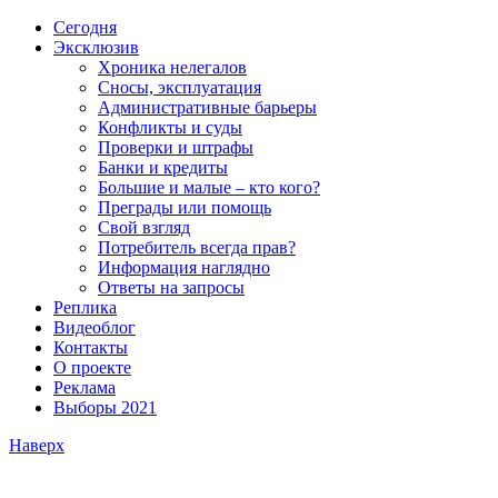
Сегодня
Эксклюзив
Хроника нелегалов
Сносы, эксплуатация
Административные барьеры
Конфликты и суды
Проверки и штрафы
Банки и кредиты
Большие и малые – кто кого?
Преграды или помощь
Свой взгляд
Потребитель всегда прав?
Информация наглядно
Ответы на запросы
Реплика
Видеоблог
Контакты
О проекте
Реклама
Выборы 2021
Наверх