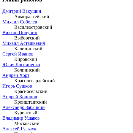
Дмитрий Вакушин
Адмиралтейский
Михаил Соболев
Василеостровский
Виктор Полунин
Выборгский
Михаил Асташкевич
Калининский
Сергей Иванов
Кировский
Юлия Логвиненко
Колпинский
Андрей Хорт
Красногвардейский
Игорь Сушков
Красносельский
Андрей Кононов
Кронштадтский
Александр Забайкин
Курортный
Владимир Ушаков
Московский
Алексей Гульчук