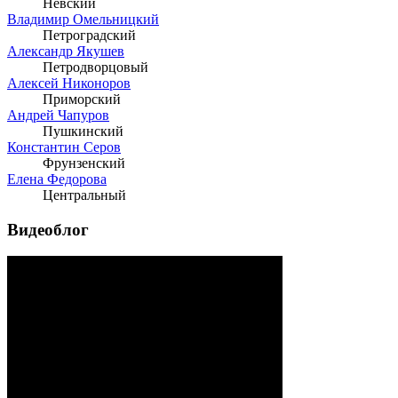
Невский
Владимир Омельницкий
Петроградский
Александр Якушев
Петродворцовый
Алексей Никоноров
Приморский
Андрей Чапуров
Пушкинский
Константин Серов
Фрунзенский
Елена Федорова
Центральный
Видеоблог