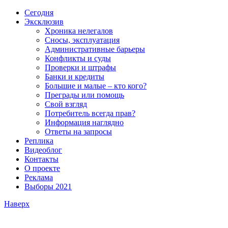
Сегодня
Эксклюзив
Хроника нелегалов
Сносы, эксплуатация
Административные барьеры
Конфликты и суды
Проверки и штрафы
Банки и кредиты
Большие и малые – кто кого?
Преграды или помощь
Свой взгляд
Потребитель всегда прав?
Информация наглядно
Ответы на запросы
Реплика
Видеоблог
Контакты
О проекте
Реклама
Выборы 2021
Наверх