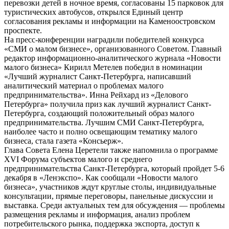
перевозки детей в ночное время, согласованы 15 парковок для
туристических автобусов, открылся Единый центр
согласования рекламы и информации на Каменоостровском
проспекте.
На пресс-конференции наградили победителей конкурса
«СМИ о малом бизнесе», организованного Советом. Главный
редактор информационно-аналитического журнала «Новости
малого бизнеса» Кирилл Метелев победил в номинации
«Лучший журналист Санкт-Петербурга, написавший
аналитический материал о проблемах малого
предпринимательства». Инна Рейхард из «Делового
Петербурга» получила приз как лучший журналист Санкт-
Петербурга, создающий положительный образ малого
предпринимательства. Лучшим СМИ Санкт-Петербурга,
наиболее часто и полно освещающим тематику малого
бизнеса, стала газета «Консьерж».
Глава Совета Елена Церетели также напомнила о программе
XVI Форума субъектов малого и среднего
предпринимательства Санкт-Петербурга, который пройдет 5-6
декабря в «Ленэкспо». Как сообщали «Новости малого
бизнеса», участников ждут круглые столы, индивидуальные
консультации, прямые переговоры, панельные дискуссии и
выставка. Среди актуальных тем для обсуждения — проблемы
размещения рекламы и информация, анализ проблем
потребительского рынка, поддержка экспорта, доступ к