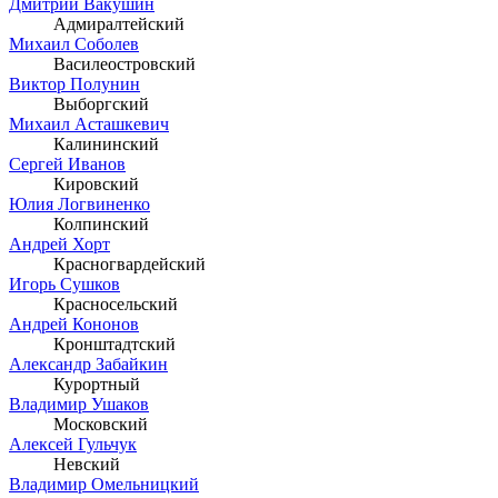
Дмитрий Вакушин
Адмиралтейский
Михаил Соболев
Василеостровский
Виктор Полунин
Выборгский
Михаил Асташкевич
Калининский
Сергей Иванов
Кировский
Юлия Логвиненко
Колпинский
Андрей Хорт
Красногвардейский
Игорь Сушков
Красносельский
Андрей Кононов
Кронштадтский
Александр Забайкин
Курортный
Владимир Ушаков
Московский
Алексей Гульчук
Невский
Владимир Омельницкий