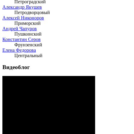
Петроградский
Александр Якушев
Петродворцовый
Алексей Никоноров
Приморский
Андрей Чапуров
Пушкинский
Константин Серов
Фрунзенский
Елена Федорова
Центральный
Видеоблог