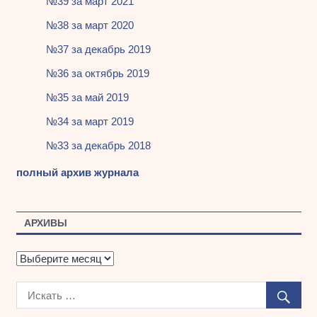
№39 за март 2021
№38 за март 2020
№37 за декабрь 2019
№36 за октябрь 2019
№35 за май 2019
№34 за март 2019
№33 за декабрь 2018
полный архив журнала
АРХИВЫ
А
р
х
и
в