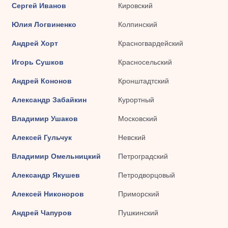
Сергей Иванов
Кировский
Юлия Логвиненко
Колпинский
Андрей Хорт
Красногвардейский
Игорь Сушков
Красносельский
Андрей Кононов
Кронштадтский
Александр Забайкин
Курортный
Владимир Ушаков
Московский
Алексей Гульчук
Невский
Владимир Омельницкий
Петроградский
Александр Якушев
Петродворцовый
Алексей Никоноров
Приморский
Андрей Чапуров
Пушкинский