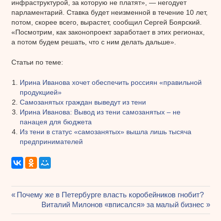
инфраструктурой, за которую не платят», — негодует
парламентарий. Ставка будет неизменной в течение 10 лет,
потом, скорее всего, вырастет, сообщил Сергей Боярский.
«Посмотрим, как законопроект заработает в этих регионах,
а потом будем решать, что с ним делать дальше».
Статьи по теме:
Ирина Иванова хочет обеспечить россиян «правильной
продукцией»
Самозанятых граждан выведут из тени
Ирина Иванова: Вывод из тени самозанятых – не
панацея для бюджета
Из тени в статус «самозанятых» вышла лишь тысяча
предпринимателей
Предыдущая
Почему же в Петербурге власть коробейников гнобит?
Навигация
запись:
Следующая
Виталий Милонов «вписался» за малый бизнес
запись: