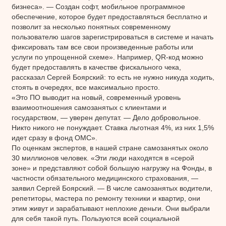
бизнеса». — Создан софт, мобильное программное
обеспечение, которое будет предоставляться бесплатно и
позволит за несколько понятных современному
пользователю шагов зарегистрироваться в системе и начать
фиксировать там все свои произведенные работы или
услуги по упрощенной схеме». Например, QR-код можно
будет предоставлять в качестве фискального чека,
рассказал Сергей Боярский: то есть не нужно никуда ходить,
стоять в очередях, все максимально просто.
«Это ПО выводит на новый, современный уровень
взаимоотношения самозанятых с клиентами и
государством, — уверен депутат. — Дело добровольное.
Никто никого не понуждает. Ставка льготная 4%, из них 1,5%
идет сразу в фонд ОМС».
По оценкам экспертов, в нашей стране самозанятых около
30 миллионов человек. «Эти люди находятся в «серой
зоне» и представляют собой большую нагрузку на Фонды, в
частности обязательного медицинского страхования, —
заявил Сергей Боярский. — В числе самозанятых водители,
репетиторы, мастера по ремонту техники и квартир, они
этим живут и зарабатывают неплохие деньги. Они выбрали
для себя такой путь. Пользуются всей социальной