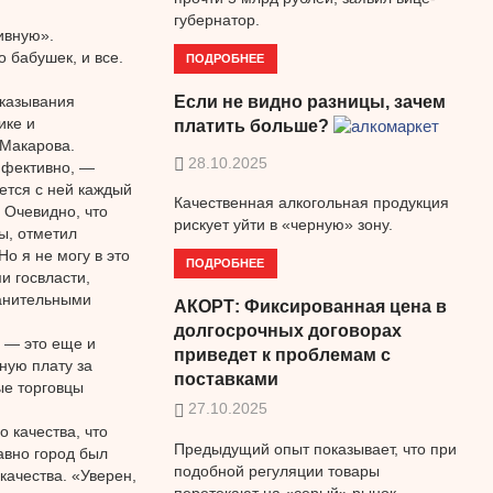
губернатор.
ивную».
 бабушек, и все.
ПОДРОБНЕЕ
сказывания
Если не видно разницы, зачем
ике и
платить больше?
 Макарова.
28.10.2025
эффективно, —
ется с ней каждый
Качественная алкогольная продукция
 Очевидно, что
рискует уйти в «черную» зону.
ы, отметил
Но я не могу в это
ПОДРОБНЕЕ
и госвласти,
ранительными
АКОРТ: Фиксированная цена в
долгосрочных договорах
, — это еще и
приведет к проблемам с
ную плату за
поставками
ые торговцы
27.10.2025
 качества, что
Предыдущий опыт показывает, что при
авно город был
подобной регуляции товары
 качества. «Уверен,
перетекают на «серый» рынок.