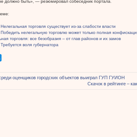
 не должно быть», — резюмировал собеседник портала.
теме:
 Нелегальная торговля существует из-за слабости власти
: Победить нелегальную торговлю может только полная конфискаци
ная торговля: все безобразия – от глав районов и их замов
 Требуется воля губернатора
щая
среди оценщиков городских объектов выиграл ГУП ГУИОН
ация
Следующая
Скачок в рейтинге – ка
запись:
ям