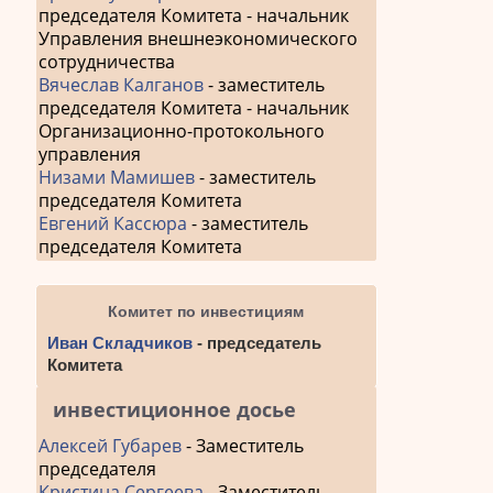
председателя Комитета - начальник
Управления внешнеэкономического
сотрудничества
Вячеслав Калганов
- заместитель
председателя Комитета - начальник
Организационно-протокольного
управления
Низами Мамишев
- заместитель
председателя Комитета
Евгений Кассюра
- заместитель
председателя Комитета
Комитет по инвестициям
Иван Складчиков
- председатель
Комитета
инвестиционное досье
Алексей Губарев
- Заместитель
председателя
Кристина Сергеева
- Заместитель