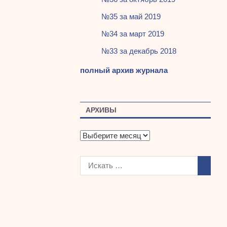
№35 за май 2019
№34 за март 2019
№33 за декабрь 2018
полный архив журнала
АРХИВЫ
А
р
х
и
в
ы