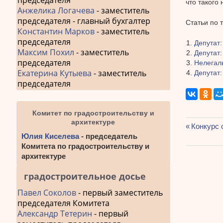
председателя
что такого
Анжелика Логачева
- заместитель
председателя - главный бухгалтер
Статьи по 
Константин Марков
- заместитель
председателя
Депутат:
Максим Похил
- заместитель
Депутат
председателя
Нелегаль
Екатерина Кутыева
- заместитель
Депутат:
председателя
Комитет по градостроительству и
архитектуре
Предыду
Конкурс 
Навиг
Юлия Киселева
- председатель
запись:
Комитета по градостроительству и
по
архитектуре
запис
градостроительное досье
Павел Соколов
- первый заместитель
председателя Комитета
Александр Тетерин
- первый