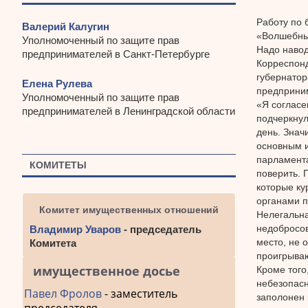
Работу по 
Валерий Калугин
«Волшебный
Уполномоченный по защите прав
Надо навод
предпринимателей в Санкт-Петербурге
Корреспонд
губернатор
Елена Рулева
предприним
Уполномоченный по защите прав
«Я согласе
предпринимателей в Ленинградской области
подчеркнул
день. Знач
основным и
парламента
КОМИТЕТЫ
поверить. 
которые ку
органами п
Комитет имущественных отношений
Нелегальна
недобросов
Владимир Уваров
- председатель
место, не 
Комитета
проигрываю
имущественное досье
Кроме того
небезопасн
Павел Фролов
- заместитель
заполонен к