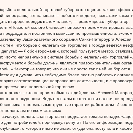
борьбе с нелегальной торговлей губернатор оценил как «неэффект
 пинок дашь, вот начинают – побегали неделю, похватали каких-то
ить в городе порядок в этом плане», — резюмировал губернатор.
ент «Новостей малого бизнеса» попросил прокомментировать вы
а председателя постоянной комиссии по промышленности, эконом
ательству Законодательного собрания Санкт-Петербурга Алексея
н с тем, что борьба с нелегальной торговлей в городе ведется не
 депутат. — Любой горожанин, который пользуется метро, сталкива
ит, что-то неправильно в системе борьбы с нелегальной торговлей».
нструментом борьбы должны являться правоохранительные орган
рий. «Некоторые говорят, что они не просто так с ней не борются. 
Поэтому я думаю, что необходимо более плотно работать с органам
рируют соответствующие направления деятельности, и с правоох
о пресечению нелегальной торговли».
я торговля – это не просто обман людей, заявил Алексей Макаров
естная конкуренция. Ведь нелегалы не платят ни налоги, ни аренд
обеспечивают нормальные трудовые гарантии работникам. И честн
т нелегалам по всем статьям».
, зачастую нелегальная торговля предлагает товары ненадлежащего
о для потребителей, подчеркнул депутат. По его информации, нед
лубникой, о которой никто не знает, откуда она поступила и какого