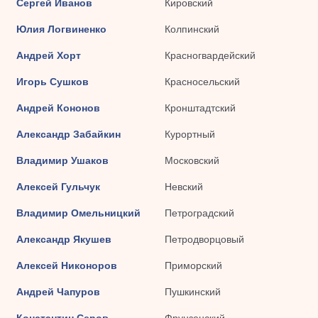
Сергей Иванов
Кировский
Юлия Логвиненко
Колпинский
Андрей Хорт
Красногвардейский
Игорь Сушков
Красносельский
Андрей Кононов
Кронштадтский
Александр Забайкин
Курортный
Владимир Ушаков
Московский
Алексей Гульчук
Невский
Владимир Омельницкий
Петроградский
Александр Якушев
Петродворцовый
Алексей Никоноров
Приморский
Андрей Чапуров
Пушкинский