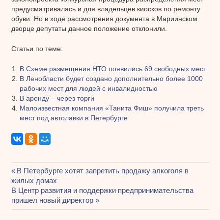
предусматривалась и для владельцев киосков по ремонту
обуви. Но в ходе рассмотрения документа в Мариинском
дворце депутаты данное положение отклонили.
Статьи по теме:
В Схеме размещения НТО появились 69 свободных мест
В Ленобласти будет создано дополнительно более 1000
рабочих мест для людей с инвалидностью
В аренду – через торги
Малоизвестная компания «Танита Фиш» получила треть
мест под автолавки в Петербурге
Предыдущая
В Петербурге хотят запретить продажу алкоголя в
Навигация
жилых домах
запись:
Следующая
В Центр развития и поддержки предпринимательства
по
запись:
пришел новый директор
записям