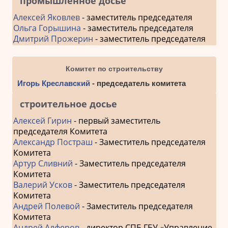
промышленное досье
Алексей Яковлев
- заместитель председателя
Ольга Горышина
- заместитель председателя
Дмитрий Прожерин
- заместитель председателя
Комитет по строительству
Игорь Креславский
- председатель комитета
строительное досье
Алексей Гирин
- первый заместитель
председателя Комитета
Александр Постраш
- Заместитель председателя
Комитета
Артур Сливний
- Заместитель председателя
Комитета
Валерий Усков
- Заместитель председателя
Комитета
Андрей Полевой
- Заместитель председателя
Комитета
Андрей Алферов
- директор СПБ ГБУ «Управление