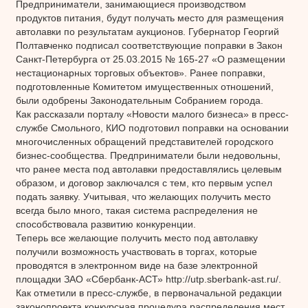
Предприниматели, занимающиеся производством
продуктов питания, будут получать место для размещения
автолавки по результатам аукционов. Губернатор Георгий
Полтавченко подписал соответствующие поправки в Закон
Санкт-Петербурга от 25.03.2015 № 165-27 «О размещении
нестационарных торговых объектов». Ранее поправки,
подготовленные Комитетом имущественных отношений,
были одобрены Законодательным Собранием города.
Как рассказали порталу «Новости малого бизнеса» в пресс-
службе Смольного, КИО подготовил поправки на основании
многочисленных обращений представителей городского
бизнес-сообщества. Предприниматели были недовольны,
что ранее места под автолавки предоставлялись целевым
образом, и договор заключался с тем, кто первым успел
подать заявку. Учитывая, что желающих получить место
всегда было много, такая система распределения не
способствовала развитию конкуренции.
Теперь все желающие получить место под автолавку
получили возможность участвовать в торгах, которые
проводятся в электронном виде на базе электронной
площадки ЗАО «Сбербанк-АСТ» http://utp.sberbank-ast.ru/.
Как отметили в пресс-службе, в первоначальной редакции
законопроекта конкурсная процедура распределения мест