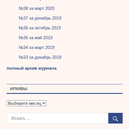
№38 за март 2020
№37 за декабрь 2019
№36 за октябрь 2019
№35 за май 2019
№34 за март 2019
№33 за декабрь 2018
полный архив журнала
АРХИВЫ
А
р
х
и
в