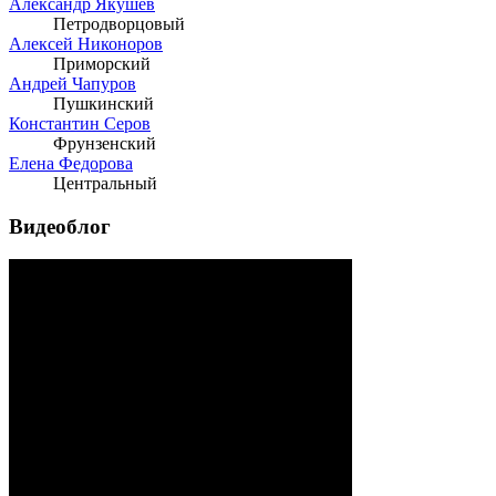
Александр Якушев
Петродворцовый
Алексей Никоноров
Приморский
Андрей Чапуров
Пушкинский
Константин Серов
Фрунзенский
Елена Федорова
Центральный
Видеоблог