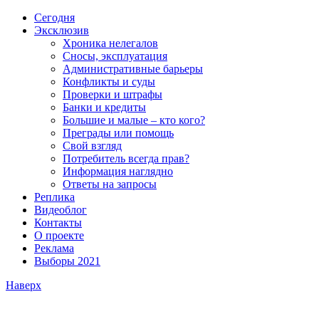
Сегодня
Эксклюзив
Хроника нелегалов
Сносы, эксплуатация
Административные барьеры
Конфликты и суды
Проверки и штрафы
Банки и кредиты
Большие и малые – кто кого?
Преграды или помощь
Свой взгляд
Потребитель всегда прав?
Информация наглядно
Ответы на запросы
Реплика
Видеоблог
Контакты
О проекте
Реклама
Выборы 2021
Наверх