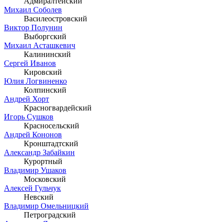
Адмиралтейский
Михаил Соболев
Василеостровский
Виктор Полунин
Выборгский
Михаил Асташкевич
Калининский
Сергей Иванов
Кировский
Юлия Логвиненко
Колпинский
Андрей Хорт
Красногвардейский
Игорь Сушков
Красносельский
Андрей Кононов
Кронштадтский
Александр Забайкин
Курортный
Владимир Ушаков
Московский
Алексей Гульчук
Невский
Владимир Омельницкий
Петроградский