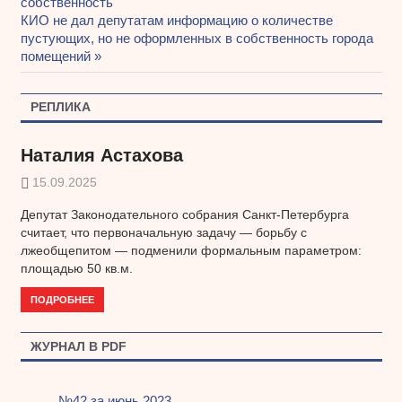
собственность
по
Следующая
КИО не дал депутатам информацию о количестве
записям
запись:
пустующих, но не оформленных в собственность города
помещений
РЕПЛИКА
Наталия Астахова
15.09.2025
Депутат Законодательного собрания Санкт-Петербурга
считает, что первоначальную задачу — борьбу с
лжеобщепитом — подменили формальным параметром:
площадью 50 кв.м.
ПОДРОБНЕЕ
ЖУРНАЛ В PDF
№42 за июнь 2023