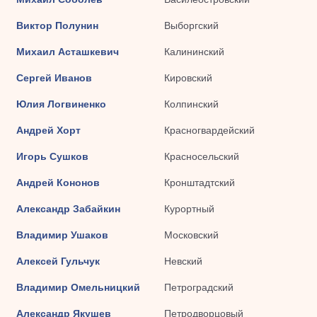
Виктор Полунин
Выборгский
Михаил Асташкевич
Калининский
Сергей Иванов
Кировский
Юлия Логвиненко
Колпинский
Андрей Хорт
Красногвардейский
Игорь Сушков
Красносельский
Андрей Кононов
Кронштадтский
Александр Забайкин
Курортный
Владимир Ушаков
Московский
Алексей Гульчук
Невский
Владимир Омельницкий
Петроградский
Александр Якушев
Петродворцовый