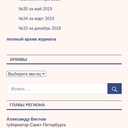
№35 за май 2019
№34 за март 2019
№33 за декабрь 2018
полный архив журнала
АРХИВЫ
А
р
х
и
в
ы
ГЛАВЫ РЕГИОНА
Александр Беглов
губернатор Санкт-Петербурга