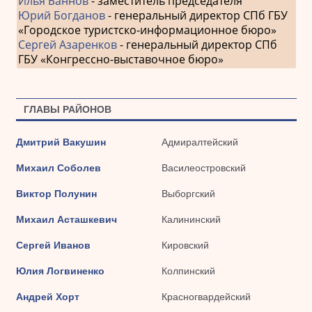
Илья Баннов
- заместитель председателя
Юрий Богданов
- генеральный директор СПб ГБУ
«Городское туристско-информационное бюро»
Сергей Азаренков
- генеральный директор СПб
ГБУ «Конгрессно-выставочное бюро»
ГЛАВЫ РАЙОНОВ
Дмитрий Вакушин
Адмиралтейский
Михаил Соболев
Василеостровский
Виктор Полунин
Выборгский
Михаил Асташкевич
Калининский
Сергей Иванов
Кировский
Юлия Логвиненко
Колпинский
Андрей Хорт
Красногвардейский