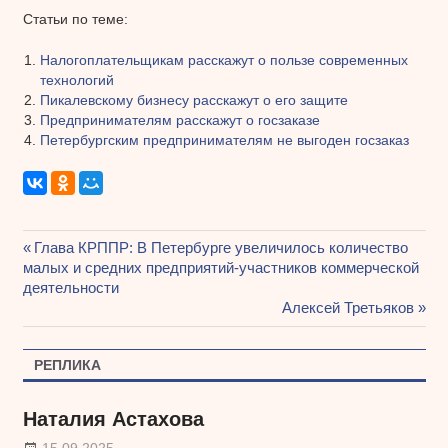
Статьи по теме:
Налогоплательщикам расскажут о пользе современных
технологий
Пикалевскому бизнесу расскажут о его защите
Предпринимателям расскажут о госзаказе
Петербургским предпринимателям не выгоден госзаказ
Предыдущая
Глава КРППР: В Петербурге увеличилось количество
Навигация
малых и средних предприятий-участников коммерческой
запись:
деятельности
по
Следующая
Алексей Третьяков
записям
запись:
РЕПЛИКА
Наталия Астахова
15.09.2025