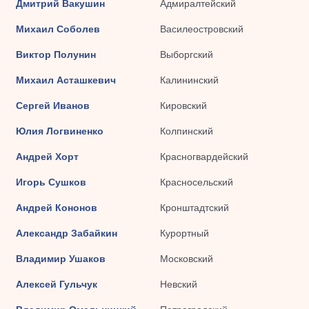
Дмитрий Вакушин
Адмиралтейский
Михаил Соболев
Василеостровский
Виктор Полунин
Выборгский
Михаил Асташкевич
Калининский
Сергей Иванов
Кировский
Юлия Логвиненко
Колпинский
Андрей Хорт
Красногвардейский
Игорь Сушков
Красносельский
Андрей Кононов
Кронштадтский
Александр Забайкин
Курортный
Владимир Ушаков
Московский
Алексей Гульчук
Невский