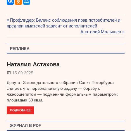
Предыдущая
Профлидер: Баланс соблюдения прав потребителей и
Навигация
предпринимателей зависит от исполнителей
запись:
Следующая
Анатолий Малышев
по
запись:
записям
РЕПЛИКА
Наталия Астахова
15.09.2025
Депутат Законодательного собрания Санкт-Петербурга
считает, что первоначальную задачу — борьбу с
лжеобщепитом — подменили формальным параметром:
площадью 50 кв.м.
ПОДРОБНЕЕ
ЖУРНАЛ В PDF