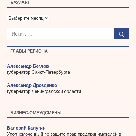
АРХИВЫ
А
р
х
и
в
ы
ГЛАВЫ РЕГИОНА
Александр Беглов
губернатор Санкт-Петербурга
Александр Дрозденко
губернатор Ленинградской области
БИЗНЕС-ОМБУДСМЕНЫ
Валерий Калугин
Уполномоченный по защите прав предпринимателей в