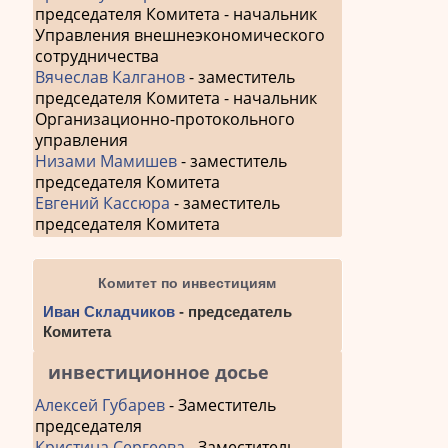
председателя Комитета - начальник
Управления внешнеэкономического
сотрудничества
Вячеслав Калганов
- заместитель
председателя Комитета - начальник
Организационно-протокольного
управления
Низами Мамишев
- заместитель
председателя Комитета
Евгений Кассюра
- заместитель
председателя Комитета
Комитет по инвестициям
Иван Складчиков
- председатель
Комитета
инвестиционное досье
Алексей Губарев
- Заместитель
председателя
Кристина Сергеева
- Заместитель