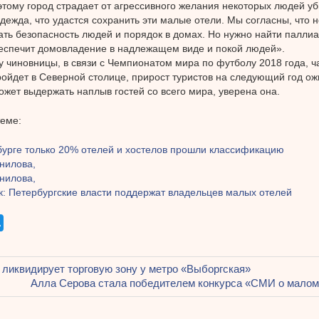
этому город страдает от агрессивного желания некоторых людей уби
адежда, что удастся сохранить эти малые отели. Мы согласны, что
ть безопасность людей и порядок в домах. Но нужно найти палли
еспечит домовладение в надлежащем виде и покой людей».
у чиновницы, в связи с Чемпионатом мира по футболу 2018 года, ч
ройдет в Северной столице, прирост туристов на следующий год ож
ожет выдержать наплыв гостей со всего мира, уверена она.
теме:
бурге только 20% отелей и хостелов прошли классификацию
нилова,
нилова,
к: Петербургские власти поддержат владельцев малых отелей
щая
иквидирует торговую зону у метро «Выборгская»
ация
Следующая
Алла Серова стала победителем конкурса «СМИ о малом 
запись: