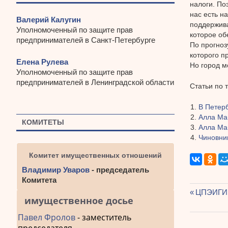
налоги. По
нас есть н
Валерий Калугин
поддержива
Уполномоченный по защите прав
которое об
предпринимателей в Санкт-Петербурге
По прогноз
которого п
Елена Рулева
Но город м
Уполномоченный по защите прав
предпринимателей в Ленинградской области
Статьи по 
В Петер
Алла Ма
КОМИТЕТЫ
Алла Ма
Чиновни
Комитет имущественных отношений
Владимир Уваров
- председатель
Комитета
Предыду
ЦПЭИГИ л
имущественное досье
Навиг
запись:
Павел Фролов
- заместитель
по