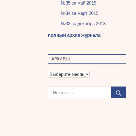
№35 за май 2019
№34 за март 2019
№33 за декабрь 2018
полный архив журнала
АРХИВЫ
А
р
х
и
в
ы