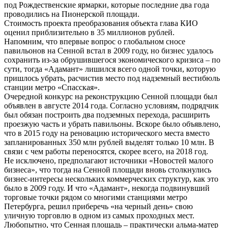
под Рождественские ярмарки, которые последние два года
проводились на Пионерской площади.
Стоимость проекта преобразования объекта глава КИО
оценил приблизительно в 35 миллионов рублей.
Напомним, что впервые вопрос о глобальном сносе
павильонов на Сенной встал в 2009 году, но бизнес удалось
сохранить из-за обрушившегося экономического кризиса – по
сути, тогда «Адамант» лишился всего одной точки, которую
пришлось убрать, расчистив место под надземный вестибюль
станции метро «Спасская».
Очередной конкурс на реконструкцию Сенной площади был
объявлен в августе 2014 года. Согласно условиям, подрядчик
был обязан построить два подземных перехода, расширить
проезжую часть и убрать павильоны. Вскоре было объявлено,
что в 2015 году на реновацию исторического места вместо
запланированных 350 млн рублей выделят только 10 млн. В
связи с чем работы переносятся, скорее всего, на 2018 год.
Не исключено, предполагают источники «Новостей малого
бизнеса», что тогда на Сенной площади вновь столкнулись
бизнес-интересы нескольких коммерческих структур, как это
было в 2009 году. И что «Адамант», некогда подвинувший
торговые точки рядом со многими станциями метро
Петербурга, решил приберечь «на черный день» свою
уличную торговлю в одном из самых проходных мест.
Любопытно, что Сенная площадь – практически альма-матер