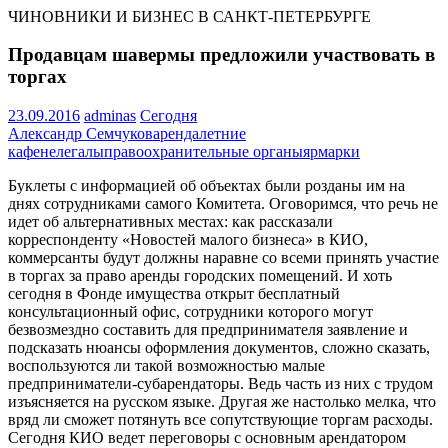
ЧИНОВНИКИ И БИЗНЕС В САНКТ-ПЕТЕРБУРГЕ
Продавцам шавермы предложили участвовать в
торгах
23.09.2016
adminas
Сегодня
Александр Семчуков
аренда
летние
кафе
нелегалы
правоохранительные органы
ярмарки
Буклеты с информацией об объектах были розданы им на
днях сотрудниками самого Комитета. Оговоримся, что речь не
идет об альтернативных местах: как рассказали
корреспонденту «Новостей малого бизнеса» в КИО,
коммерсанты будут должны наравне со всеми принять участие
в торгах за право аренды городских помещений. И хоть
сегодня в Фонде имущества открыт бесплатный
консультационный офис, сотрудники которого могут
безвозмездно составить для предпринимателя заявление и
подсказать нюансы оформления документов, сложно сказать,
воспользуются ли такой возможностью малые
предприниматели-субарендаторы. Ведь часть из них с трудом
изъясняется на русском языке. Другая же настолько мелка, что
вряд ли сможет потянуть все сопутствующие торгам расходы.
Сегодня КИО ведет переговоры с основным арендатором