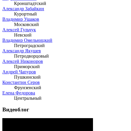
Кронштадтский
Александр Забайкин
Курортный
Владимир Ушаков
Московский
Алексей Гульчук
Невский
Владимир Омельницкий
Петроградский
Александр Якушев
Петродворцовый
Алексей Никоноров
Приморский
Андрей Чапуров
Пушкинский
Константин Серов
Фрунзенский
Елена Федорова
Центральный
Видеоблог