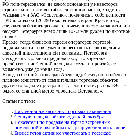
РФ поинтересовался, на каком основании у инвесторов
строительства пяти вестибюлей станций метро, холдинга
«Адамант» и ЗАО «Советник», появились в собственности
ТРК площадью 126 290 квадратных метров. Кроме того,
следователей заинтересовало, почему инвесторы заплатили в
бюджет Петербурга всего лишь 107,2 млн рублей по льготной
ставке.
Правда, тогда бизнес-интересы операторов торговой
недвижимости вновь удачно пересеклись с сокращением
адресной инвестиционной программы Петербурга.
Сегодня в Смольном предполагают, что коренное
преобразование Сенной площади все-таки произойдет,
возможно, уже до конца года.
Вслед за Сенной площадью Александр Семчуков пообещал
планово зачистить от сомнительных торговых объектов
другие городские пространства, в частности, рынок «ЭСТ»
рядом со станцией метро «проспект Ветеранов».
Статьи по теме:
На Сенной начался снос торговых павильонов
Сенную площадь облагородят к 30 октября
Показатели по продаже на торгах встроенных
помещений и аварийных квартир увеличились вдвое
Бизнес готов активнее участвовать в госзаказе