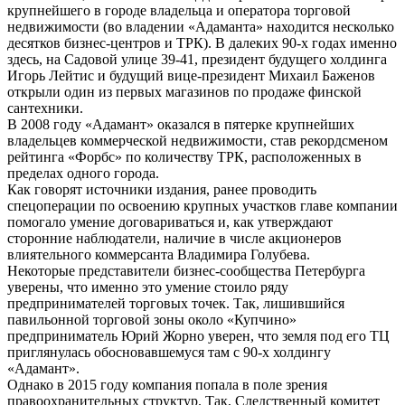
крупнейшего в городе владельца и оператора торговой
недвижимости (во владении «Адаманта» находится несколько
десятков бизнес-центров и ТРК). В далеких 90-х годах именно
здесь, на Садовой улице 39-41, президент будущего холдинга
Игорь Лейтис и будущий вице-президент Михаил Баженов
открыли один из первых магазинов по продаже финской
сантехники.
В 2008 году «Адамант» оказался в пятерке крупнейших
владельцев коммерческой недвижимости, став рекордсменом
рейтинга «Форбс» по количеству ТРК, расположенных в
пределах одного города.
Как говорят источники издания, ранее проводить
спецоперации по освоению крупных участков главе компании
помогало умение договариваться и, как утверждают
сторонние наблюдатели, наличие в числе акционеров
влиятельного коммерсанта Владимира Голубева.
Некоторые представители бизнес-сообщества Петербурга
уверены, что именно это умение стоило ряду
предпринимателей торговых точек. Так, лишившийся
павильонной торговой зоны около «Купчино»
предприниматель Юрий Жорно уверен, что земля под его ТЦ
приглянулась обосновавшемуся там с 90-х холдингу
«Адамант».
Однако в 2015 году компания попала в поле зрения
правоохранительных структур. Так, Следственный комитет