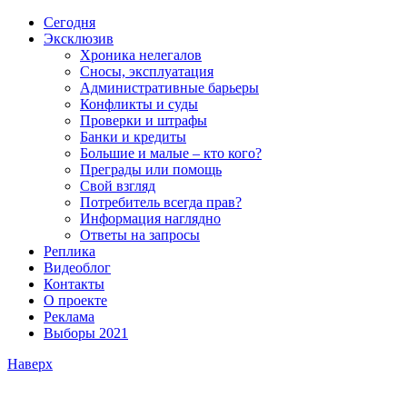
Сегодня
Эксклюзив
Хроника нелегалов
Сносы, эксплуатация
Административные барьеры
Конфликты и суды
Проверки и штрафы
Банки и кредиты
Большие и малые – кто кого?
Преграды или помощь
Свой взгляд
Потребитель всегда прав?
Информация наглядно
Ответы на запросы
Реплика
Видеоблог
Контакты
О проекте
Реклама
Выборы 2021
Наверх