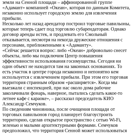
земли на Сенной площади – аффинированной группе
«Адамант» компанией «Океан», которая по данным Комитета,
незаконно использует городскую землю для извлечения
прибыли.
Несколько лет назад арендатор построил торговые павильоны,
которые теперь сдает под торговлю субарендаторам. Однако
договор аренды истек, и продлевать его Смольный
отказывается, несмотря на некогда дружеские отношения с
персонами, приближенными к «Адаманту».
«Сейчас решается вопрос: либо «Океан» добровольно снесет
объекты, либо мы подключим Центр повышения
эффективности использования госимущества. Сегодня ни
один объект не находится там на законных основаниях. То
есть участок в центре города незаконно и непонятно кем
используется с извлечением прибыли. При этом его торговая
территория странным образом «расширяется». Когда мы
выезжали с инспекцией, при нас около дома рабочие
заколачивали фонарь, наверное, пытались сделать какое-то
летнее кафе с караоке», – рассказал председатель КИО
Александр Семчуков.
По сведениям чиновника, после очищения площади от
торговых павильонов город планирует благоустроить
территорию, сделав открытое пространство с сетью Wi-Fi,
зеленью и малыми архитектурными формами. Семчуков
предположил, что территория Сенной может использоваться