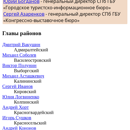
Юрий Богданов
- генеральный директор СПб ГБУ
«Городское туристско-информационное бюро»
Сергей Азаренков
- генеральный директор СПб ГБУ
«Конгрессно-выставочное бюро»
Главы районов
Дмитрий Вакушин
Адмиралтейский
Михаил Соболев
Василеостровский
Виктор Полунин
Выборгский
Михаил Асташкевич
Калининский
Сергей Иванов
Кировский
Юлия Логвиненко
Колпинский
Андрей Хорт
Красногвардейский
Игорь Сушков
Красносельский
Андрей Кононов