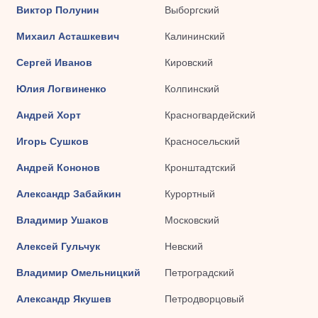
Виктор Полунин
Выборгский
Михаил Асташкевич
Калининский
Сергей Иванов
Кировский
Юлия Логвиненко
Колпинский
Андрей Хорт
Красногвардейский
Игорь Сушков
Красносельский
Андрей Кононов
Кронштадтский
Александр Забайкин
Курортный
Владимир Ушаков
Московский
Алексей Гульчук
Невский
Владимир Омельницкий
Петроградский
Александр Якушев
Петродворцовый