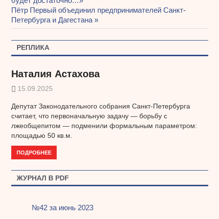
Навигация
будет достаточно…»
запись:
Следующая
Пётр Первый объединил предпринимателей Санкт-
по
запись:
Петербурга и Дагестана
записям
РЕПЛИКА
Наталия Астахова
15.09.2025
Депутат Законодательного собрания Санкт-Петербурга
считает, что первоначальную задачу — борьбу с
лжеобщепитом — подменили формальным параметром:
площадью 50 кв.м.
ПОДРОБНЕЕ
ЖУРНАЛ В PDF
№42 за июнь 2023