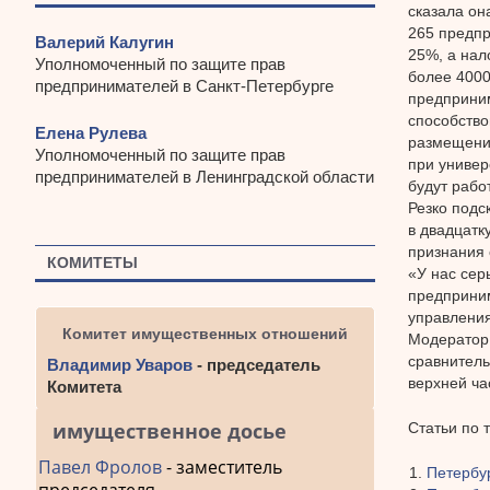
сказала он
265 предпр
Валерий Калугин
25%, а нал
Уполномоченный по защите прав
более 4000
предпринимателей в Санкт-Петербурге
предприним
способство
Елена Рулева
размещение
Уполномоченный по защите прав
при универ
предпринимателей в Ленинградской области
будут рабо
Резко подс
в двадцатк
признания 
КОМИТЕТЫ
«У нас сер
предприним
управления
Комитет имущественных отношений
Модератор 
сравнитель
Владимир Уваров
- председатель
верхней ча
Комитета
имущественное досье
Статьи по 
Павел Фролов
- заместитель
Петербур