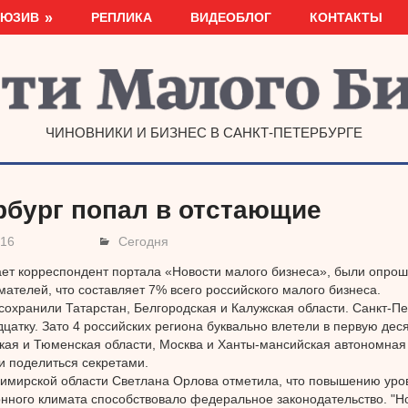
ЛЮЗИВ
РЕПЛИКА
ВИДЕОБЛОГ
КОНТАКТЫ
ЧИНОВНИКИ И БИЗНЕС В САНКТ-ПЕТЕРБУРГЕ
рбург попал в отстающие
016
Сегодня
ет корреспондент портала «Новости малого бизнеса», были опро
ателей, что составляет 7% всего российского малого бизнеса.
сохранили Татарстан, Белгородская и Калужская области. Санкт-П
дцатку. Зато 4 российских региона буквально влетели в первую дес
ая и Тюменская области, Москва и Ханты-мансийская автономная 
 поделиться секретами.
имирской области Светлана Орлова отметила, что повышению уро
нного климата способствовало федеральное законодательство. "Н