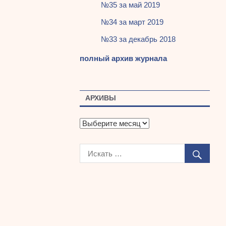
№35 за май 2019
№34 за март 2019
№33 за декабрь 2018
полный архив журнала
АРХИВЫ
А
р
х
и
в
ы