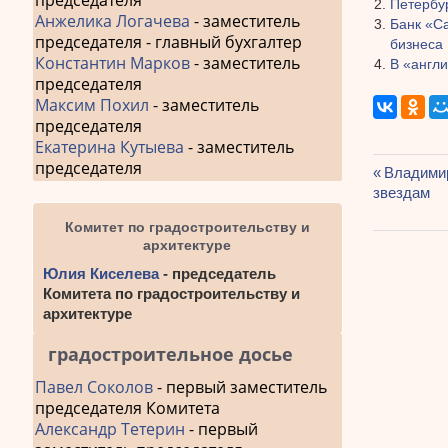
председателя
Петербур
Анжелика Логачева
- заместитель
Банк «С
председателя - главный бухгалтер
бизнеса
Константин Марков
- заместитель
В «англ
председателя
Максим Похил
- заместитель
председателя
Екатерина Кутыева
- заместитель
председателя
Предыду
Владимир
Навиг
звездам
запись:
по
Комитет по градостроительству и
архитектуре
запис
Юлия Киселева
- председатель
Комитета по градостроительству и
архитектуре
градостроительное досье
Павел Соколов
- первый заместитель
председателя Комитета
Александр Тетерин
- первый