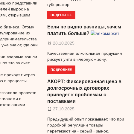
укцию представили
губернатор.
телей вырос на
ПОДРОБНЕЕ
иям, открывшим
Если не видно разницы, зачем
о бизнеса. Этому
мулирование их
платить больше?
едпринимательства
28.10.2025
 уже знают, где они
Качественная алкогольная продукция
 Они впервые вошли
рискует уйти в «черную» зону.
шло это за счет
ПОДРОБНЕЕ
ые проходят через
о в процессы
АКОРТ: Фиксированная цена в
долгосрочных договорах
озволило провести
приведет к проблемам с
егионами в
поставками
и отстающими.
27.10.2025
Предыдущий опыт показывает, что при
подобной регуляции товары
перетекают на «серый» рынок.