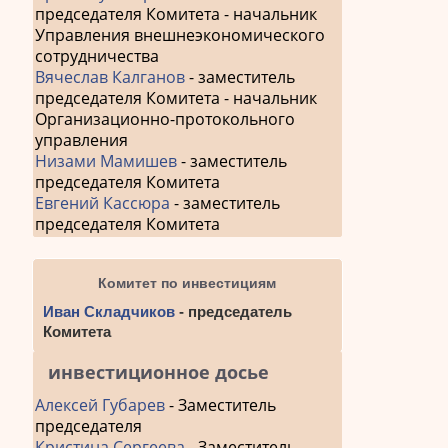
председателя Комитета - начальник
Управления внешнеэкономического
сотрудничества
Вячеслав Калганов
- заместитель
председателя Комитета - начальник
Организационно-протокольного
управления
Низами Мамишев
- заместитель
председателя Комитета
Евгений Кассюра
- заместитель
председателя Комитета
Комитет по инвестициям
Иван Складчиков
- председатель
Комитета
инвестиционное досье
Алексей Губарев
- Заместитель
председателя
Кристина Сергеева
- Заместитель