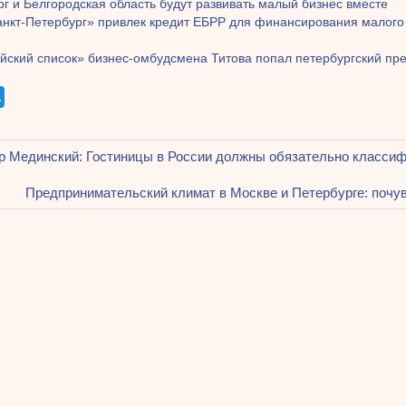
г и Белгородская область будут развивать малый бизнес вместе
анкт-Петербург» привлек кредит ЕБРР для финансирования малого
ийский список» бизнес-омбудсмена Титова попал петербургский п
щая
 Мединский: Гостиницы в России должны обязательно классиф
ация
Следующая
Предпринимательский климат в Москве и Петербурге: почу
запись:
ям