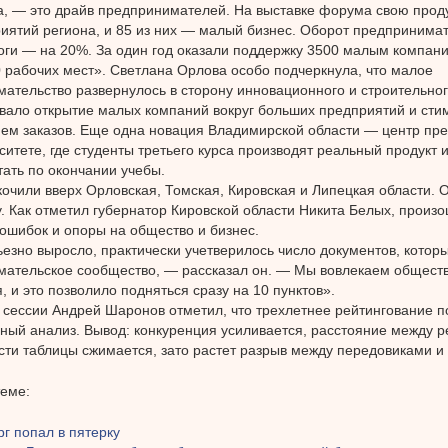
а, — это драйв предпринимателей. На выставке форума свою прод
иятий региона, и 85 из них — малый бизнес. Оборот предпринима
оги — на 20%. За один год оказали поддержку 3500 малым компан
 рабочих мест». Светлана Орлова особо подчеркнула, что малое
ательство развернулось в сторону инновационного и строительног
вало открытие малых компаний вокруг больших предприятий и сти
м заказов. Еще одна новация Владимирской области — центр пр
ситете, где студенты третьего курса производят реальный продукт и
тать по окончании учебы.
кочили вверх Орловская, Томская, Кировская и Липецкая области.
у. Как отметил губернатор Кировской области Никита Белых, произо
ошибок и опоры на общество и бизнес.
ьезно выросло, практически учетверилось число документов, котор
ательское сообщество, — рассказал он. — Мы вовлекаем обществ
, и это позволило подняться сразу на 10 пунктов».
сессии Андрей Шаронов отметил, что трехлетнее рейтингование п
ный анализ. Вывод: конкуренция усиливается, расстояние между р
сти таблицы сжимается, зато растет разрыв между передовиками 
теме:
г попал в пятерку