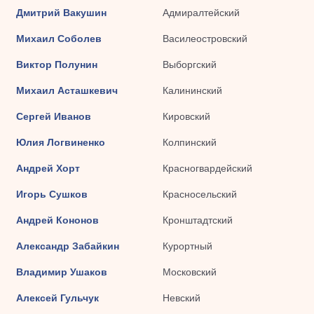
Дмитрий Вакушин
Адмиралтейский
Михаил Соболев
Василеостровский
Виктор Полунин
Выборгский
Михаил Асташкевич
Калининский
Сергей Иванов
Кировский
Юлия Логвиненко
Колпинский
Андрей Хорт
Красногвардейский
Игорь Сушков
Красносельский
Андрей Кононов
Кронштадтский
Александр Забайкин
Курортный
Владимир Ушаков
Московский
Алексей Гульчук
Невский