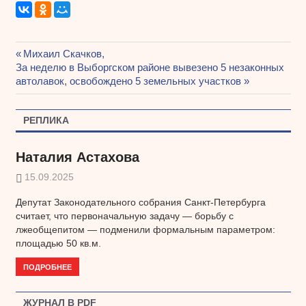
Предыдущая
Михаил Скачков,
Навигация
Следующая
За неделю в Выборгском районе вывезено 5 незаконных
запись:
запись:
автолавок, освобождено 5 земельных участков
по
записям
РЕПЛИКА
Наталия Астахова
15.09.2025
Депутат Законодательного собрания Санкт-Петербурга
считает, что первоначальную задачу — борьбу с
лжеобщепитом — подменили формальным параметром:
площадью 50 кв.м.
ПОДРОБНЕЕ
ЖУРНАЛ В PDF