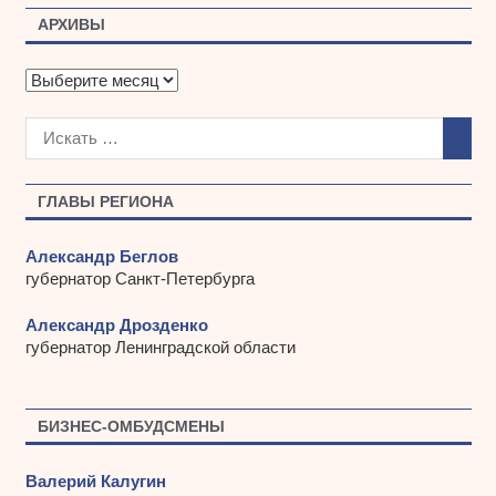
АРХИВЫ
А
р
х
и
в
ы
ГЛАВЫ РЕГИОНА
Александр Беглов
губернатор Санкт-Петербурга
Александр Дрозденко
губернатор Ленинградской области
БИЗНЕС-ОМБУДСМЕНЫ
Валерий Калугин