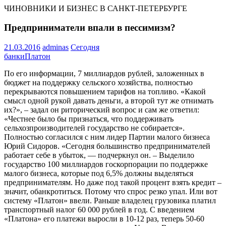
ЧИНОВНИКИ И БИЗНЕС В САНКТ-ПЕТЕРБУРГЕ
Предприниматели впали в пессимизм?
21.03.2016
adminas
Сегодня
банки
Платон
По его информации, 7 миллиардов рублей, заложенных в
бюджет на поддержку сельского хозяйства, полностью
перекрываются повышением тарифов на топливо. «Какой
смысл одной рукой давать деньги, а второй тут же отнимать
их?», – задал он риторический вопрос и сам же ответил:
«Честнее было бы признаться, что поддерживать
сельхозпроизводителей государство не собирается».
Полностью согласился с ним лидер Партии малого бизнеса
Юрий Сидоров. «Сегодня большинство предпринимателей
работает себе в убыток, — подчеркнул он. – Выделило
государство 100 миллиардов госкорпорации по поддержке
малого бизнеса, которые под 6,5% должны выделяться
предпринимателям. Но даже под такой процент взять кредит –
значит, обанкротиться. Потому что спрос резко упал. Или вот
систему «Платон» ввели. Раньше владелец грузовика платил
транспортный налог 60 000 рублей в год. С введением
«Платона» его платежи выросли в 10-12 раз, теперь 50-60