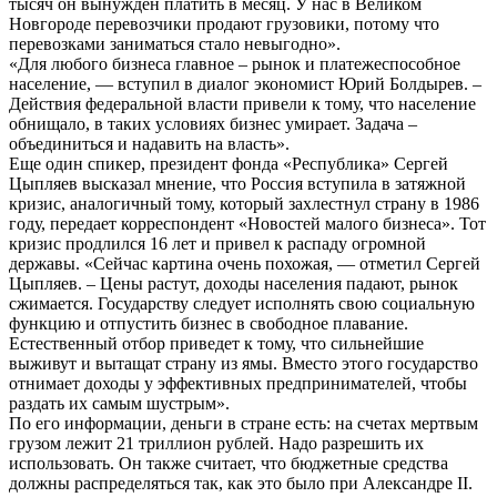
тысяч он вынужден платить в месяц. У нас в Великом
Новгороде перевозчики продают грузовики, потому что
перевозками заниматься стало невыгодно».
«Для любого бизнеса главное – рынок и платежеспособное
население, — вступил в диалог экономист Юрий Болдырев. –
Действия федеральной власти привели к тому, что население
обнищало, в таких условиях бизнес умирает. Задача –
объединиться и надавить на власть».
Еще один спикер, президент фонда «Республика» Сергей
Цыпляев высказал мнение, что Россия вступила в затяжной
кризис, аналогичный тому, который захлестнул страну в 1986
году, передает корреспондент «Новостей малого бизнеса». Тот
кризис продлился 16 лет и привел к распаду огромной
державы. «Сейчас картина очень похожая, — отметил Сергей
Цыпляев. – Цены растут, доходы населения падают, рынок
сжимается. Государству следует исполнять свою социальную
функцию и отпустить бизнес в свободное плавание.
Естественный отбор приведет к тому, что сильнейшие
выживут и вытащат страну из ямы. Вместо этого государство
отнимает доходы у эффективных предпринимателей, чтобы
раздать их самым шустрым».
По его информации, деньги в стране есть: на счетах мертвым
грузом лежит 21 триллион рублей. Надо разрешить их
использовать. Он также считает, что бюджетные средства
должны распределяться так, как это было при Александре II.