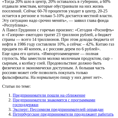
«Тогда 20% шло в центр, 20% оставалось в губернии, а 60%
отдавали земствам, которые обустраивали на них жизнь
поселений. Сейчас 60-70 процентов уходит в центр, 20-25
остается в регионе и только 5-10% достается местной власти.
Эту ситуацию надо срочно менять», — заявил глава фонда
«Республика».
А Павел Грудинин с горечью произнес: «Сегодня «Роснефть»
и «Газпром» ежегодно тратят 23 триллион рублей, а бюджет
страны — всего 14 триллионов. При этом доходы бюджета от
нефти в 1986 году составляли 10%, а сейчас – 42%. Китаю газ
продаем по 40 копеек, а с россиян дерем по 6 рублей».
Еще одна его цитата. «Импортозамещение — полная
глупость. Мы заместили молоко молочным продуктом, сыр –
сырным, а колбасу соей. Продовольствие должно быть
физически и экономически доступным. А большая часть
россиян может себе позволить покупать только
фальсификаты. На нормальную пищу у них денег нет».
Статьи по теме:
Предприниматели пошли на сближение
Предприниматели знакомятся с программами
господдержки
Эксперт: Пессимизм предпринимателей оправдан
Петербургские предприниматели продолжают работать