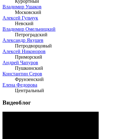
Курортный
Владимир Ушаков
Московский
Алексей Гульчук
Невский
Владимир Омельницкий
Петроградский
Александр Якушев
Петродворцовый
Алексей Никоноров
Приморский
Андрей Чапуров
Пушкинский
Константин Серов
Фрунзенский
Елена Федорова
Центральный
Видеоблог