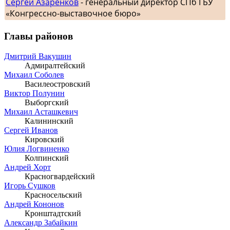
Сергей Азаренков
- генеральный директор СПб ГБУ
«Конгрессно-выставочное бюро»
Главы районов
Дмитрий Вакушин
Адмиралтейский
Михаил Соболев
Василеостровский
Виктор Полунин
Выборгский
Михаил Асташкевич
Калининский
Сергей Иванов
Кировский
Юлия Логвиненко
Колпинский
Андрей Хорт
Красногвардейский
Игорь Сушков
Красносельский
Андрей Кононов
Кронштадтский
Александр Забайкин