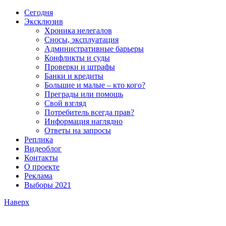
Сегодня
Эксклюзив
Хроника нелегалов
Сносы, эксплуатация
Административные барьеры
Конфликты и суды
Проверки и штрафы
Банки и кредиты
Большие и малые – кто кого?
Преграды или помощь
Свой взгляд
Потребитель всегда прав?
Информация наглядно
Ответы на запросы
Реплика
Видеоблог
Контакты
О проекте
Реклама
Выборы 2021
Наверх