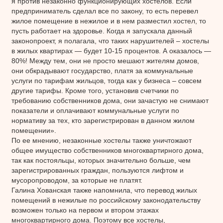
я против незаконно функционирующих хостелов. Если
предприниматель сделал все по закону, то есть перевел
жилое помещение в нежилое и в нем разместил хостел, то
пусть работает на здоровье. Когда я запускала данный
законопроект, я полагала, что таких нарушителей – хостелы
в жилых квартирах — будет 10-15 процентов. А оказалось —
80%! Между тем, они не просто мешают жителям домов,
они обкрадывают государство, платя за коммунальные
услуги по тарифам жильцов, тогда как у бизнеса – совсем
другие тарифы. Кроме того, установив счетчики по
требованию собственников дома, они зачастую не снимают
показатели и оплачивают коммунальные услуги по
нормативу за тех, кто зарегистрирован в данном жилом
помещении».
По ее мнению, незаконные хостелы также уничтожают
общее имущество собственников многоквартирного дома,
так как постояльцы, которых значительно больше, чем
зарегистрированных граждан, пользуются лифтом и
мусоропроводом, за которые не платят.
Галина Хованская также напомнила, что перевод жилых
помещений в нежилые по российскому законодательству
возможен только на первом и втором этажах
многоквартирного дома. Поэтому все хостелы,