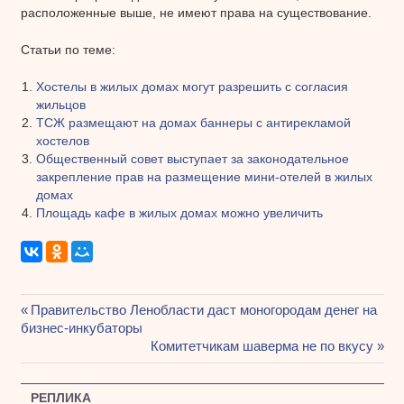
расположенные выше, не имеют права на существование.
Статьи по теме:
Хостелы в жилых домах могут разрешить с согласия
жильцов
ТСЖ размещают на домах баннеры с антирекламой
хостелов
Общественный совет выступает за законодательное
закрепление прав на размещение мини-отелей в жилых
домах
Площадь кафе в жилых домах можно увеличить
Предыдущая
Правительство Ленобласти даст моногородам денег на
Навигация
бизнес-инкубаторы
запись:
Следующая
Комитетчикам шаверма не по вкусу
по
запись:
записям
РЕПЛИКА