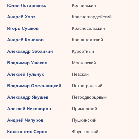
Юлия Логвиненко
Колпинский
Андрей Хорт
Красногвардейский
Игорь Сушков
Красносельский
Андрей Кононов
Кронштадтский
Александр Забайкин
Курортный
Владимир Ушаков
Московский
Алексей Гульчук
Невский
Владимир Омельницкий
Петроградский
Александр Якушев
Петродворцовый
Алексей Никоноров
Приморский
Андрей Чапуров
Пушкинский
Константин Серов
Фрунзенский