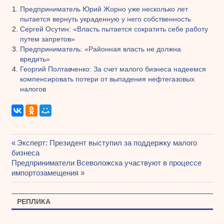
Предприниматель Юрий Жорно уже несколько лет
пытается вернуть украденную у него собственность
Сергей Осутин: «Власть пытается сократить себе работу
путем запретов»
Предприниматель: «Районная власть не должна
вредить»
Георгий Полтавченко: За счет малого бизнеса надеемся
компенсировать потери от выпадения нефтегазовых
налогов
Предыдущая
Эксперт: Президент выступил за поддержку малого
Навигация
бизнеса
запись:
Следующая
Предприниматели Всеволожска участвуют в процессе
по
запись:
импортозамещения
записям
РЕПЛИКА