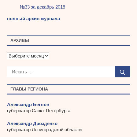
№33 за декабрь 2018
полный архив журнала
АРХИВЫ
А
р
х
и
в
ы
ГЛАВЫ РЕГИОНА
Александр Беглов
губернатор Санкт-Петербурга
Александр Дрозденко
губернатор Ленинградской области