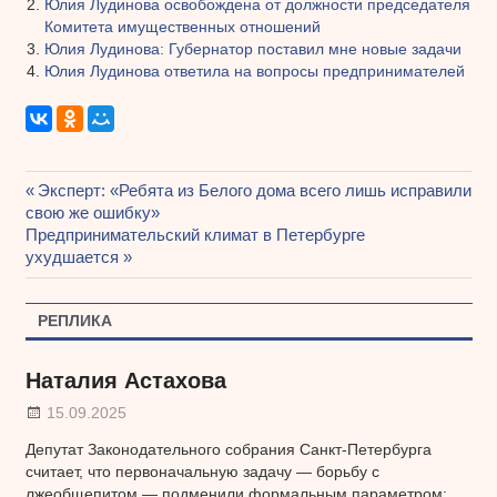
Юлия Лудинова освобождена от должности председателя
Комитета имущественных отношений
Юлия Лудинова: Губернатор поставил мне новые задачи
Юлия Лудинова ответила на вопросы предпринимателей
Предыдущая
Эксперт: «Ребята из Белого дома всего лишь исправили
Навигация
свою же ошибку»
запись:
Следующая
Предпринимательский климат в Петербурге
по
запись:
ухудшается
записям
РЕПЛИКА
Наталия Астахова
15.09.2025
Депутат Законодательного собрания Санкт-Петербурга
считает, что первоначальную задачу — борьбу с
лжеобщепитом — подменили формальным параметром: