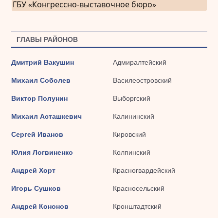
ГБУ «Конгрессно-выставочное бюро»
ГЛАВЫ РАЙОНОВ
Дмитрий Вакушин
Адмиралтейский
Михаил Соболев
Василеостровский
Виктор Полунин
Выборгский
Михаил Асташкевич
Калининский
Сергей Иванов
Кировский
Юлия Логвиненко
Колпинский
Андрей Хорт
Красногвардейский
Игорь Сушков
Красносельский
Андрей Кононов
Кронштадтский