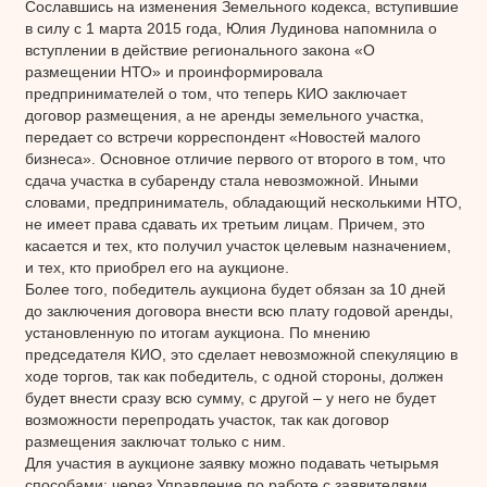
Сославшись на изменения Земельного кодекса, вступившие
в силу с 1 марта 2015 года, Юлия Лудинова напомнила о
вступлении в действие регионального закона «О
размещении НТО» и проинформировала
предпринимателей о том, что теперь КИО заключает
договор размещения, а не аренды земельного участка,
передает со встречи корреспондент «Новостей малого
бизнеса». Основное отличие первого от второго в том, что
сдача участка в субаренду стала невозможной. Иными
словами, предприниматель, обладающий несколькими НТО,
не имеет права сдавать их третьим лицам. Причем, это
касается и тех, кто получил участок целевым назначением,
и тех, кто приобрел его на аукционе.
Более того, победитель аукциона будет обязан за 10 дней
до заключения договора внести всю плату годовой аренды,
установленную по итогам аукциона. По мнению
председателя КИО, это сделает невозможной спекуляцию в
ходе торгов, так как победитель, с одной стороны, должен
будет внести сразу всю сумму, с другой – у него не будет
возможности перепродать участок, так как договор
размещения заключат только с ним.
Для участия в аукционе заявку можно подавать четырьмя
способами: через Управление по работе с заявителями,