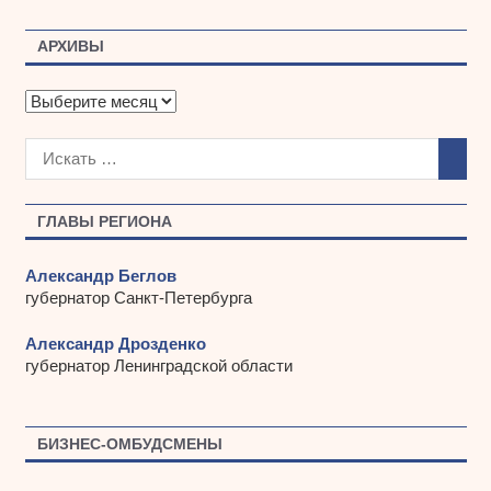
АРХИВЫ
А
р
х
и
в
ы
ГЛАВЫ РЕГИОНА
Александр Беглов
губернатор Санкт-Петербурга
Александр Дрозденко
губернатор Ленинградской области
БИЗНЕС-ОМБУДСМЕНЫ