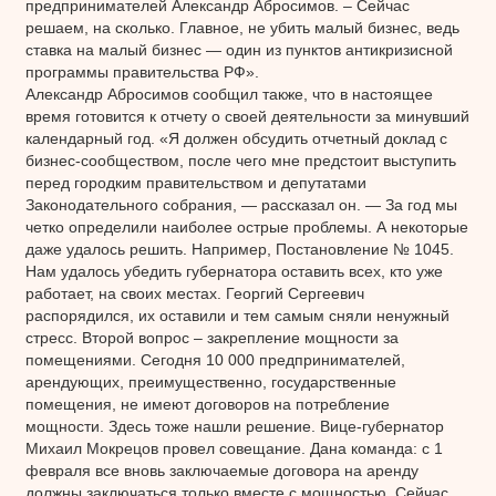
предпринимателей Александр Абросимов. – Сейчас
решаем, на сколько. Главное, не убить малый бизнес, ведь
ставка на малый бизнес — один из пунктов антикризисной
программы правительства РФ».
Александр Абросимов сообщил также, что в настоящее
время готовится к отчету о своей деятельности за минувший
календарный год. «Я должен обсудить отчетный доклад с
бизнес-сообществом, после чего мне предстоит выступить
перед городким правительством и депутатами
Законодательного собрания, — рассказал он. — За год мы
четко определили наиболее острые проблемы. А некоторые
даже удалось решить. Например, Постановление № 1045.
Нам удалось убедить губернатора оставить всех, кто уже
работает, на своих местах. Георгий Сергеевич
распорядился, их оставили и тем самым сняли ненужный
стресс. Второй вопрос – закрепление мощности за
помещениями. Сегодня 10 000 предпринимателей,
арендующих, преимущественно, государственные
помещения, не имеют договоров на потребление
мощности. Здесь тоже нашли решение. Вице-губернатор
Михаил Мокрецов провел совещание. Дана команда: с 1
февраля все вновь заключаемые договора на аренду
должны заключаться только вместе с мощностью. Сейчас