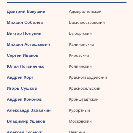
Дмитрий Вакушин
Адмиралтейский
Михаил Соболев
Василеостровский
Виктор Полунин
Выборгский
Михаил Асташкевич
Калининский
Сергей Иванов
Кировский
Юлия Логвиненко
Колпинский
Андрей Хорт
Красногвардейский
Игорь Сушков
Красносельский
Андрей Кононов
Кронштадтский
Александр Забайкин
Курортный
Владимир Ушаков
Московский
Алексей Гульчук
Невский