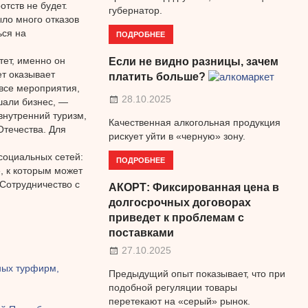
отств не будет.
губернатор.
ло много отказов
ься на
ПОДРОБНЕЕ
тет, именно он
Если не видно разницы, зачем
т оказывает
платить больше?
все мероприятия,
28.10.2025
шали бизнес, —
внутренний туризм,
Качественная алкогольная продукция
Отечества. Для
рискует уйти в «черную» зону.
социальных сетей:
ПОДРОБНЕЕ
, к которым может
 Сотрудничество с
АКОРТ: Фиксированная цена в
долгосрочных договорах
приведет к проблемам с
поставками
27.10.2025
ных турфирм,
Предыдущий опыт показывает, что при
подобной регуляции товары
перетекают на «серый» рынок.