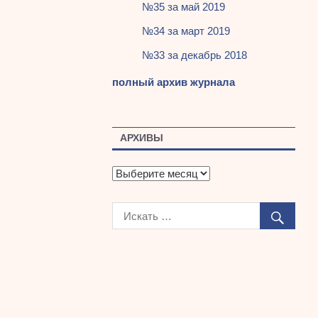
№35 за май 2019
№34 за март 2019
№33 за декабрь 2018
полный архив журнала
АРХИВЫ
А
р
х
и
в
ы