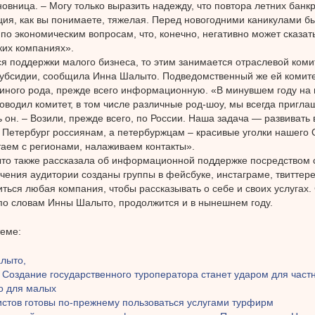
новница. – Могу только выразить надежду, что повтора летних банкр
ция, как вы понимаете, тяжелая. Перед новогодними каникулами бы
 по экономическим вопросам, что, конечно, негативно может сказат
ких компаниях».
ся поддержки малого бизнеса, то этим занимается отраслевой коми
убсидии, сообщила Инна Шалыто. Подведомственный же ей комите
иного рода, прежде всего информационную. «В минувшем году на 
оводил комитет, в том числе различные род-шоу, мы всегда пригла
 он. – Возили, прежде всего, по России. Наша задача — развивать 
 Петербург россиянам, а петербуржцам – красивые уголки нашего 
таем с регионами, налаживаем контакты».
о также рассказала об информационной поддержке посредством 
чения аудитории созданы группы в фейсбуке, инстаграме, твиттере
ться любая компания, чтобы рассказывать о себе и своих услугах.
по словам Инны Шалыто, продолжится и в нынешнем году.
теме:
лыто,
 Создание государственного туроператора станет ударом для част
о для малых
истов готовы по-прежнему пользоваться услугами турфирм