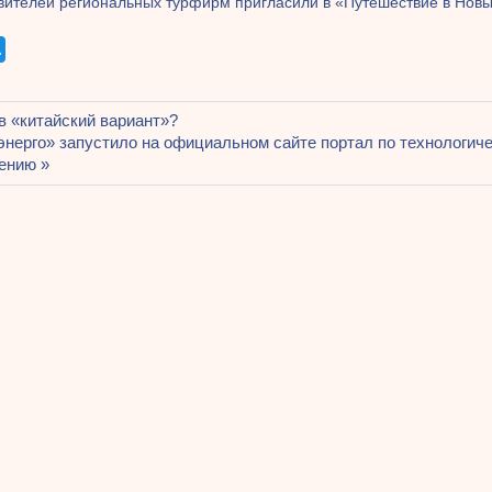
вителей региональных турфирм пригласили в «Путешествие в Новы
щая
в «китайский вариант»?
ация
я
нерго» запустило на официальном сайте портал по технологич
ению
ям