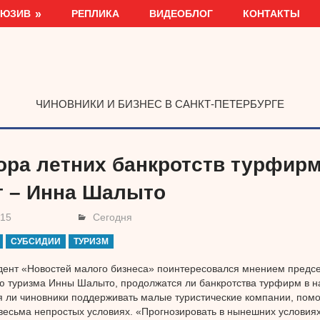
ЛЮЗИВ
РЕПЛИКА
ВИДЕОБЛОГ
КОНТАКТЫ
ЧИНОВНИКИ И БИЗНЕС В САНКТ-ПЕТЕРБУРГЕ
ора летних банкротств турфирм
т – Инна Шалыто
015
Сегодня
СУБСИДИИ
ТУРИЗМ
ент «Новостей малого бизнеса» поинтересовался мнением предс
ю туризма Инны Шалыто, продолжатся ли банкротства турфирм в н
 ли чиновники поддерживать малые туристические компании, помо
есьма непростых условиях. «Прогнозировать в нынешних условиях