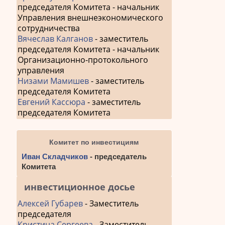
председателя Комитета - начальник
Управления внешнеэкономического
сотрудничества
Вячеслав Калганов
- заместитель
председателя Комитета - начальник
Организационно-протокольного
управления
Низами Мамишев
- заместитель
председателя Комитета
Евгений Кассюра
- заместитель
председателя Комитета
Комитет по инвестициям
Иван Складчиков
- председатель
Комитета
инвестиционное досье
Алексей Губарев
- Заместитель
председателя
Кристина Сергеева
- Заместитель