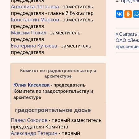
председателя
Предста
Анжелика Логачева
- заместитель
председателя - главный бухгалтер
Константин Марков
- заместитель
председателя
Максим Похил
- заместитель
Предыду
Сыграть 
председателя
Навиг
Следующа
ОАО «Ленэ
запись:
Екатерина Кутыева
- заместитель
запись:
присоедин
по
председателя
запис
Комитет по градостроительству и
архитектуре
Юлия Киселева
- председатель
Комитета по градостроительству и
архитектуре
градостроительное досье
Павел Соколов
- первый заместитель
председателя Комитета
Александр Тетерин
- первый