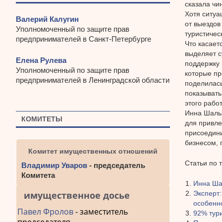
сказала чи
Хотя ситуа
Валерий Калугин
от выездов
Уполномоченный по защите прав
туристичес
предпринимателей в Санкт-Петербурге
Что касает
выделяет с
Елена Рулева
поддержку 
Уполномоченный по защите прав
которые пр
предпринимателей в Ленинградской области
поделилась
показывать
этого рабо
Инна Шалыт
КОМИТЕТЫ
для привле
присоедини
бизнесом, 
Комитет имущественных отношений
Статьи по 
Владимир Уваров
- председатель
Комитета
Инна Ша
Эксперт:
имущественное досье
особенн
Павел Фролов
- заместитель
92% тур