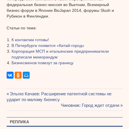
федеральная бизнес-миссия во Вьетнам, Всемирный
бизнес-форум в Японии BioJapan 2014, форумы Slush и
Рубикон в Финляндии.
Статьи по теме:
К контактам готовы!
В Петербурге появится «Китай-город»
Корпорация МСП и итальянские предприниматели
подписали меморандум
Бизнесменов повезут за границу
Предыдущая
Эльгиз Качаев: Расширение патентной системы не
Навигация
ударит по малому бизнесу
запись:
Следующая
Чиновник: Город ждет отдачи
по
запись:
записям
РЕПЛИКА