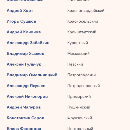
Андрей Хорт
Красногвардейский
Игорь Сушков
Красносельский
Андрей Кононов
Кронштадтский
Александр Забайкин
Курортный
Владимир Ушаков
Московский
Алексей Гульчук
Невский
Владимир Омельницкий
Петроградский
Александр Якушев
Петродворцовый
Алексей Никоноров
Приморский
Андрей Чапуров
Пушкинский
Константин Серов
Фрунзенский
Елена Федорова
Центральный