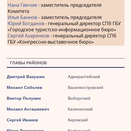
Нана Гвичия
- заместитель председателя
Комитета
Илья Баннов
- заместитель председателя
Юрий Богданов
- генеральный директор СПб ГБУ
«Городское туристско-информационное бюро»
Сергей Азаренков
- генеральный директор СПб
ГБУ «Конгрессно-выставочное бюро»
ГЛАВЫ РАЙОНОВ
Дмитрий Вакушин
Адмиралтейский
Михаил Соболев
Василеостровский
Виктор Полунин
Выборгский
Михаил Асташкевич
Калининский
Сергей Иванов
Кировский
Юлия Логвиненко
Колпинский