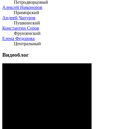
Петродворцовый
Алексей Никоноров
Приморский
Андрей Чапуров
Пушкинский
Константин Серов
Фрунзенский
Елена Федорова
Центральный
Видеоблог