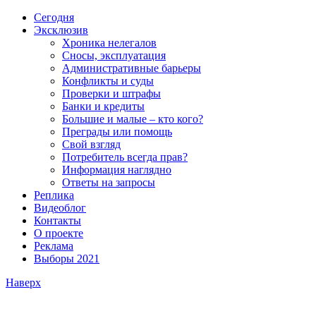
Сегодня
Эксклюзив
Хроника нелегалов
Сносы, эксплуатация
Административные барьеры
Конфликты и суды
Проверки и штрафы
Банки и кредиты
Большие и малые – кто кого?
Преграды или помощь
Свой взгляд
Потребитель всегда прав?
Информация наглядно
Ответы на запросы
Реплика
Видеоблог
Контакты
О проекте
Реклама
Выборы 2021
Наверх