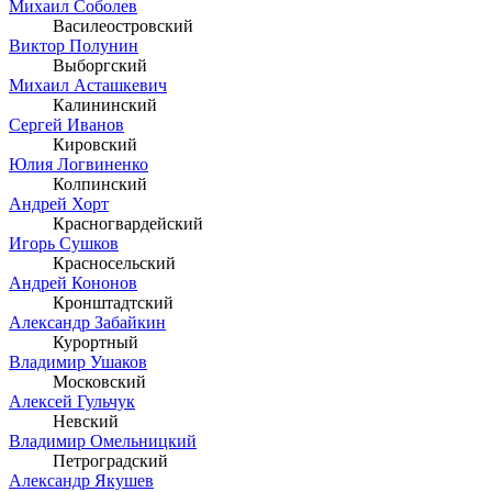
Михаил Соболев
Василеостровский
Виктор Полунин
Выборгский
Михаил Асташкевич
Калининский
Сергей Иванов
Кировский
Юлия Логвиненко
Колпинский
Андрей Хорт
Красногвардейский
Игорь Сушков
Красносельский
Андрей Кононов
Кронштадтский
Александр Забайкин
Курортный
Владимир Ушаков
Московский
Алексей Гульчук
Невский
Владимир Омельницкий
Петроградский
Александр Якушев