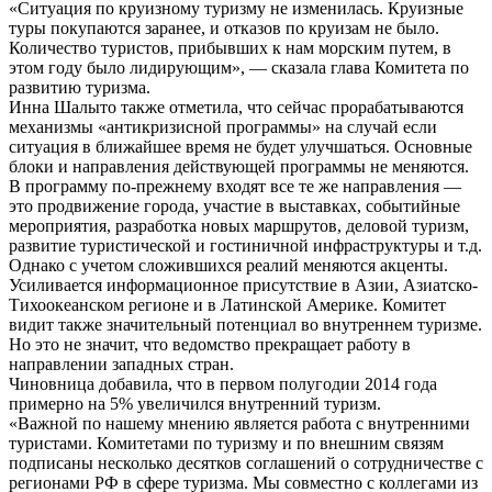
«Ситуация по круизному туризму не изменилась. Круизные
туры покупаются заранее, и отказов по круизам не было.
Количество туристов, прибывших к нам морским путем, в
этом году было лидирующим», — сказала глава Комитета по
развитию туризма.
Инна Шалыто также отметила, что сейчас прорабатываются
механизмы «антикризисной программы» на случай если
ситуация в ближайшее время не будет улучшаться. Основные
блоки и направления действующей программы не меняются.
В программу по-прежнему входят все те же направления —
это продвижение города, участие в выставках, событийные
мероприятия, разработка новых маршрутов, деловой туризм,
развитие туристической и гостиничной инфраструктуры и т.д.
Однако с учетом сложившихся реалий меняются акценты.
Усиливается информационное присутствие в Азии, Азиатско-
Тихоокеанском регионе и в Латинской Америке. Комитет
видит также значительный потенциал во внутреннем туризме.
Но это не значит, что ведомство прекращает работу в
направлении западных стран.
Чиновница добавила, что в первом полугодии 2014 года
примерно на 5% увеличился внутренний туризм.
«Важной по нашему мнению является работа с внутренними
туристами. Комитетами по туризму и по внешним связям
подписаны несколько десятков соглашений о сотрудничестве с
регионами РФ в сфере туризма. Мы совместно с коллегами из