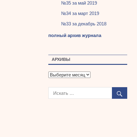
№35 за май 2019
№34 за март 2019
№33 за декабрь 2018
полный архив журнала
АРХИВЫ
А
р
х
и
в
ы