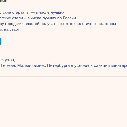
теме:
ргские стартапы — в числе лучших
гские отели – в числе лучших по России
ку городских властей получат высокотехнологичные стартапы
, на старт!
щая
стухов,
ация
я
 Герман: Малый бизнес Петербурга в условиях санкций заинтер
ям