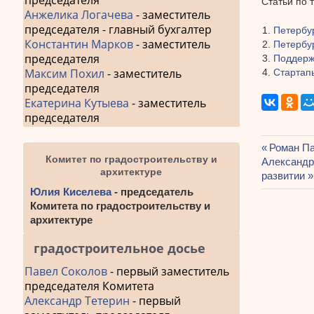
председателя
Статьи по 
Анжелика Логачева
- заместитель
председателя - главный бухгалтер
Петербу
Константин Марков
- заместитель
Петербур
председателя
Поддерж
Максим Похил
- заместитель
Стартапы
председателя
Екатерина Кутыева
- заместитель
председателя
Предыду
Роман Па
Комитет по градостроительству и
Навиг
Следующа
Александр
запись:
архитектуре
запись:
развитии
по
Юлия Киселева
- председатель
запис
Комитета по градостроительству и
архитектуре
градостроительное досье
Павел Соколов
- первый заместитель
председателя Комитета
Александр Тетерин
- первый