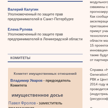
модульного
скважины с
Валерий Калугин
прогнозиру
Уполномоченный по защите прав
Как сообщи
предпринимателей в Санкт-Петербурге
акселераци
приглашенн
Елена Рулева
примут уча
Уполномоченный по защите прав
технологич
предпринимателей в Ленинградской области
области ма
15 проекто
инновации»
также буду
КОМИТЕТЫ
от партнер
Справка «Н
Комитет имущественных отношений
Generation
РВК и Цент
Владимир Уваров
- председатель
2014 году 
Комитета
проводится
(индустриа
имущественное досье
(ресурсоэф
Павел Фролов
- заместитель