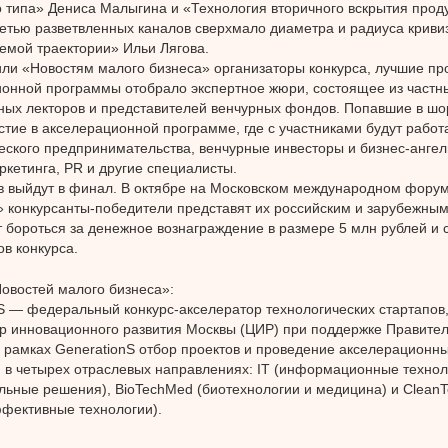
 типа» Дениса Малыгина и «Технология вторичного вскрытия проду
етью разветвленных каналов сверхмало диаметра и радиуса криви
емой траектории» Ильи Лягова.
ли «Новостям малого бизнеса» организаторы конкурса, лучшие про
онной программы отобрало экспертное жюри, состоящее из частны
ых лекторов и представителей венчурных фондов. Попавшие в шо
стие в акселерационной программе, где с участниками будут работ
еского предпринимательства, венчурные инвесторы и бизнес-ангел
ркетинга, PR и другие специалисты.
в выйдут в финал. В октябре на Московском международном фору
 конкурсанты-победители представят их российским и зарубежным
т бороться за денежное вознаграждение в размере 5 млн рублей и
ов конкурса.
овостей малого бизнеса»:
S — федеральный конкурс-акселератор технологических стартапов
р инновационного развития Москвы (ЦИР) при поддержке Правител
в рамках GenerationS отбор проектов и проведение акселерационн
 в четырех отраслевых направлениях: IT (информационные технолог
льные решения), BioTechMed (биотехнологии и медицина) и CleanT
фективные технологии).