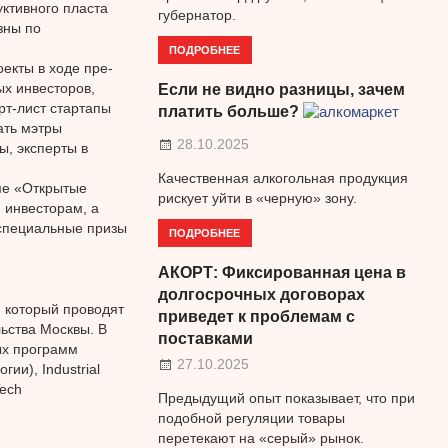
ктивного пласта
губернатор.
зны по
ПОДРОБНЕЕ
екты в ходе пре-
х инвесторов,
Если не видно разницы, зачем
рт-лист стартапы
платить больше?
ать мэтры
28.10.2025
ы, эксперты в
Качественная алкогольная продукция
ме «Открытые
рискует уйти в «черную» зону.
 инвесторам, а
 специальные призы
ПОДРОБНЕЕ
АКОРТ: Фиксированная цена в
долгосрочных договорах
, который проводят
приведет к проблемам с
ьства Москвы. В
поставками
ых программ
27.10.2025
ии), Industrial
ech
Предыдущий опыт показывает, что при
подобной регуляции товары
перетекают на «серый» рынок.