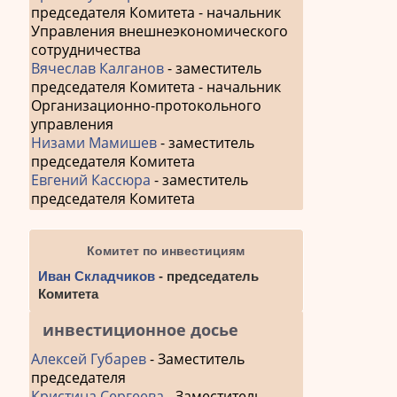
председателя Комитета - начальник
Управления внешнеэкономического
сотрудничества
Вячеслав Калганов
- заместитель
председателя Комитета - начальник
Организационно-протокольного
управления
Низами Мамишев
- заместитель
председателя Комитета
Евгений Кассюра
- заместитель
председателя Комитета
Комитет по инвестициям
Иван Складчиков
- председатель
Комитета
инвестиционное досье
Алексей Губарев
- Заместитель
председателя
Кристина Сергеева
- Заместитель