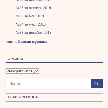
№36 за октябрь 2019
№35 за май 2019
№34 за март 2019
№33 за декабрь 2018
полный архив журнала
АРХИВЫ
А
р
х
и
в
ы
ГЛАВЫ РЕГИОНА