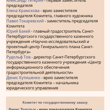
Александр Тетерин
- первый заместитель
председателя
Елена Крамскова
- врио заместителя
председателя Комитета, главного художника
Павел Токаревский
- заместитель председателя
Комитета
Юрий Бакей
- главный градостроитель Санкт-
Петербургского государственного казенного
учреждения «Научно-исследовательский и
проектный центр Генерального плана Санкт-
Петербурга»
Рудольф Тов
- директор Санкт-Петербургского
государственного казенного учреждения «Центр
информационного обеспечения
градостроительной деятельности»
Денис Кутишенко
- врио заместителя
председателя Комитета – начальника
юридического управления
Комитет по государственному заказу
Денис Толстых
- врио председателя Комитета