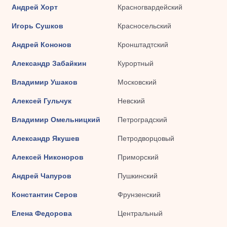
Андрей Хорт
Красногвардейский
Игорь Сушков
Красносельский
Андрей Кононов
Кронштадтский
Александр Забайкин
Курортный
Владимир Ушаков
Московский
Алексей Гульчук
Невский
Владимир Омельницкий
Петроградский
Александр Якушев
Петродворцовый
Алексей Никоноров
Приморский
Андрей Чапуров
Пушкинский
Константин Серов
Фрунзенский
Елена Федорова
Центральный