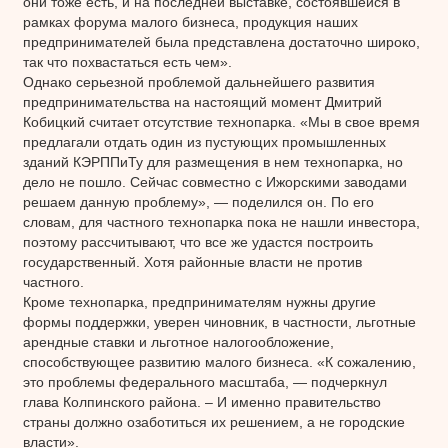
они тоже есть, и на последней выставке, состоявшейся в
рамках форума малого бизнеса, продукция наших
предпринимателей была представлена достаточно широко,
так что похвастаться есть чем».
Однако серьезной проблемой дальнейшего развития
предпринимательства на настоящий момент Дмитрий
Кобицкий считает отсутствие технопарка. «Мы в свое время
предлагали отдать один из пустующих промышленных
зданий КЭРППиТу для размещения в нем технопарка, но
дело не пошло. Сейчас совместно с Ижорскими заводами
решаем данную проблему», — поделился он. По его
словам, для частного технопарка пока не нашли инвестора,
поэтому рассчитывают, что все же удастся построить
государственный. Хотя районные власти не против
частного.
Кроме технопарка, предпринимателям нужны другие
формы поддержки, уверен чиновник, в частности, льготные
арендные ставки и льготное налогообложение,
способствующее развитию малого бизнеса. «К сожалению,
это проблемы федерального масштаба, — подчеркнул
глава Колпинского района. – И именно правительство
страны должно озаботиться их решением, а не городские
власти».