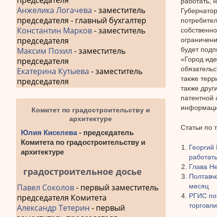
председателя
работать, 
Анжелика Логачева
- заместитель
Губернатор
председателя - главный бухгалтер
потребител
Константин Марков
- заместитель
собственно
председателя
ограничени
будет подп
Максим Похил
- заместитель
«Город иде
председателя
обязательс
Екатерина Кутыева
- заместитель
также терр
председателя
также друг
патентной 
информаци
Комитет по градостроительству и
архитектуре
Статьи по 
Юлия Киселева
- председатель
Комитета по градостроительству и
Георгий
архитектуре
работат
Глава Не
градостроительное досье
Полтавч
месяц
Павел Соколов
- первый заместитель
РГИС по
председателя Комитета
торговл
Александр Тетерин
- первый