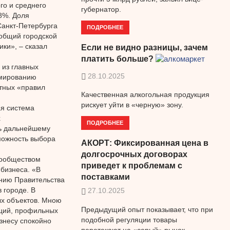
го и среднего
губернатор.
8%. Доля
Санкт-Петербурга
ПОДРОБНЕЕ
 общий городской
ки», – сказал
Если не видно разницы, зачем
платить больше?
 из главных
28.10.2025
рмированию
ятных «правил
Качественная алкогольная продукция
рискует уйти в «черную» зону.
ая система
х
ПОДРОБНЕЕ
ть дальнейшему
можность выбора
АКОРТ: Фиксированная цена в
долгосрочных договорах
сообществом
приведет к проблемам с
бизнеса. «В
поставками
нию Правительства
 городе. В
27.10.2025
х объектов. Мною
Предыдущий опыт показывает, что при
ций, профильных
подобной регуляции товары
знесу спокойно
перетекают на «серый» рынок.