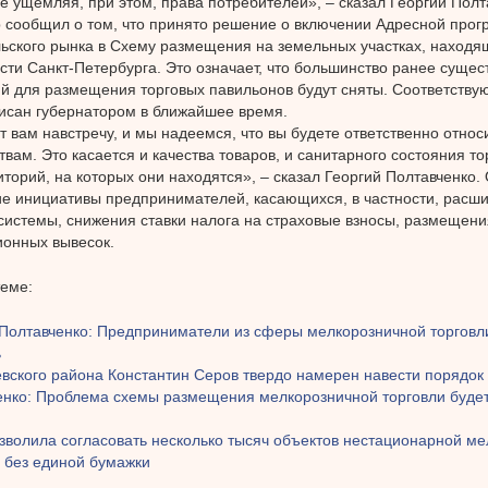
не ущемляя, при этом, права потребителей», – сказал Георгий Полт
 сообщил о том, что принято решение о включении Адресной про
ьского рынка в Схему размещения на земельных участках, находя
сти Санкт-Петербурга. Это означает, что большинство ранее суще
й для размещения торговых павильонов будут сняты. Соответству
исан губернатором в ближайшее время.
т вам навстречу, и мы надеемся, что вы будете ответственно относ
твам. Это касается и качества товаров, и санитарного состояния то
иторий, на которых они находятся», – сказал Георгий Полтавченко
ие инициативы предпринимателей, касающихся, в частности, расш
системы, снижения ставки налога на страховые взносы, размещени
онных вывесок.
теме:
 Полтавченко: Предприниматели из сферы мелкорозничной торговл
ь
вского района Константин Серов твердо намерен навести порядок
енко: Проблема схемы размещения мелкорозничной торговли буде
зволила согласовать несколько тысяч объектов нестационарной м
и без единой бумажки