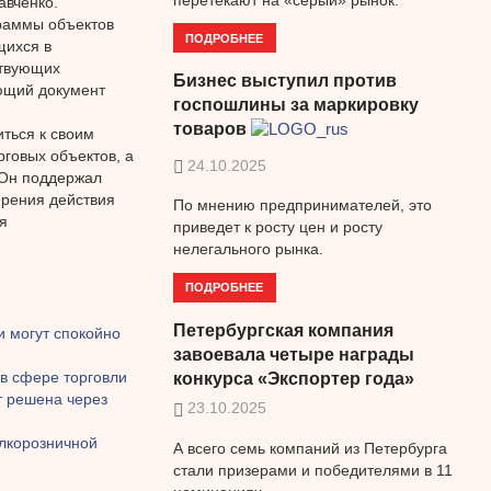
авченко.
граммы объектов
ПОДРОБНЕЕ
щихся в
ствующих
Бизнес выступил против
ющий документ
госпошлины за маркировку
товаров
иться к своим
рговых объектов, а
24.10.2025
. Он поддержал
ирения действия
По мнению предпринимателей, это
я
приведет к росту цен и росту
нелегального рынка.
ПОДРОБНЕЕ
Петербургская компания
и могут спокойно
завоевала четыре награды
 в сфере торговли
конкурса «Экспортер года»
т решена через
23.10.2025
елкорозничной
А всего семь компаний из Петербурга
стали призерами и победителями в 11