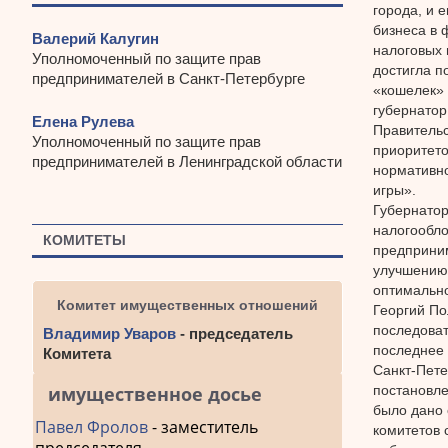
города, и 
бизнеса в 
Валерий Калугин
налоговых 
Уполномоченный по защите прав
достигла п
предпринимателей в Санкт-Петербурге
«кошелек» 
губернатор
Елена Рулева
Правительс
Уполномоченный по защите прав
приоритето
предпринимателей в Ленинградской области
нормативно
игры».
Губернатор
налогообло
КОМИТЕТЫ
предприним
улучшению 
оптимально
Комитет имущественных отношений
Георгий По
последоват
Владимир Уваров
- председатель
последнее
Комитета
Санкт-Пете
постановле
имущественное досье
было дано
Павел Фролов
- заместитель
комитетов 