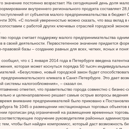
его значение постоянно возрастает. На сегодняшний день доля мало
формировании внутреннего регионального продукта составляет 28,
поступлений от субъектов малого предпринимательства в бюджет 
очти 30%. «С полной уверенностью можно сказать, что ваш вклад в
сопоставим с работой других ключевых отраслей городской экономи
.
тво города считает поддержку малого предпринимательства одним
в в своей деятельности. Первостепенное значение придается фо
-правовой базы – созданию равных для всех, четких, ясных и пон
 сообщил, что с 1 января 2014 года в Петербурге введена патентн
жения, которая может коснуться порядка 50 тысяч индивидуальны
ателей. «Безусловно, новый городской закон будет способствова
предпринимательского климата в Санкт-Петербурге. Это дает воз
й системы налогообложения», – сказал он.
лтавченко отметил, что правительство города совместно с бизнес-
ельно и целенаправленно решает самые острые вопросы ведения 
 время внимание предпринимателей было приковано к Постановле
рбурга № 1045 о размещении нестационарных торговых объектов в
нии прописан ряд ограничений на размещение временных торговы
 соответствующее поручение руководителям районных администра
с тем, чтобы был найден компромисс, который даст возможность би