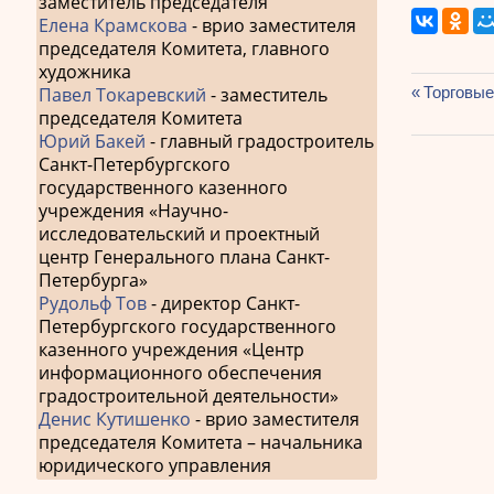
заместитель председателя
Елена Крамскова
- врио заместителя
председателя Комитета, главного
художника
Павел Токаревский
- заместитель
Предыду
Торговые
Навиг
запись:
председателя Комитета
Юрий Бакей
- главный градостроитель
по
Санкт-Петербургского
запис
государственного казенного
учреждения «Научно-
исследовательский и проектный
центр Генерального плана Санкт-
Петербурга»
Рудольф Тов
- директор Санкт-
Петербургского государственного
казенного учреждения «Центр
информационного обеспечения
градостроительной деятельности»
Денис Кутишенко
- врио заместителя
председателя Комитета – начальника
юридического управления