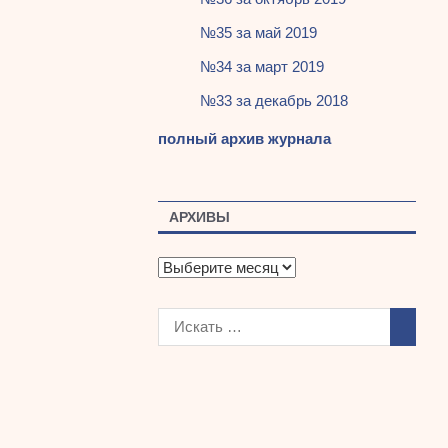
№35 за май 2019
№34 за март 2019
№33 за декабрь 2018
полный архив журнала
АРХИВЫ
А
р
х
и
в
ы