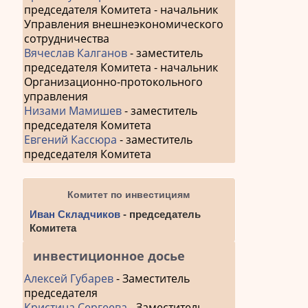
председателя Комитета - начальник
Управления внешнеэкономического
сотрудничества
Вячеслав Калганов
- заместитель
председателя Комитета - начальник
Организационно-протокольного
управления
Низами Мамишев
- заместитель
председателя Комитета
Евгений Кассюра
- заместитель
председателя Комитета
Комитет по инвестициям
Иван Складчиков
- председатель
Комитета
инвестиционное досье
Алексей Губарев
- Заместитель
председателя
Кристина Сергеева
- Заместитель