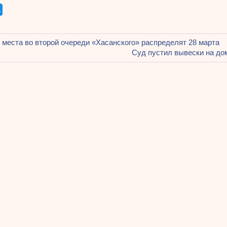
щая
 места во второй очереди «Хасанского» распределят 28 марта
ация
Следующая
Суд пустил вывески на до
запись:
ям