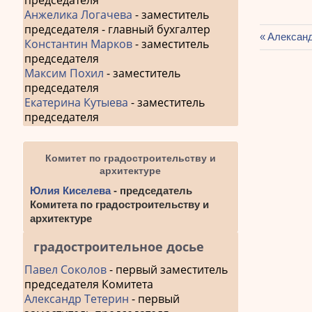
председателя
Анжелика Логачева
- заместитель
председателя - главный бухгалтер
Предыду
Александ
Константин Марков
- заместитель
Навиг
запись:
председателя
по
Максим Похил
- заместитель
председателя
запис
Екатерина Кутыева
- заместитель
председателя
Комитет по градостроительству и
архитектуре
Юлия Киселева
- председатель
Комитета по градостроительству и
архитектуре
градостроительное досье
Павел Соколов
- первый заместитель
председателя Комитета
Александр Тетерин
- первый