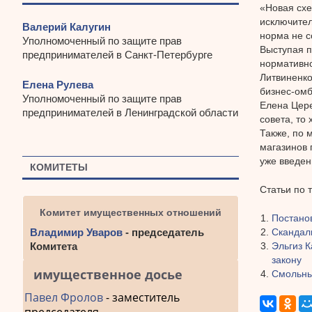
«Новая схе
исключител
Валерий Калугин
норма не с
Уполномоченный по защите прав
Выступая п
предпринимателей в Санкт-Петербурге
нормативно
Литвиненко
Елена Рулева
бизнес-омб
Уполномоченный по защите прав
Елена Цере
предпринимателей в Ленинградской области
совета, то
Также, по 
магазинов 
уже введен
КОМИТЕТЫ
Статьи по 
Комитет имущественных отношений
Постано
Скандал
Владимир Уваров
- председатель
Эльгиз 
Комитета
закону
имущественное досье
Смольны
Павел Фролов
- заместитель