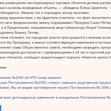
ма размещения нестационарных торговых объектов должна распр
ьно на вновь возводимые объекты, — убеждена Елена Церетели. —
облюдается. Именно это и порождает волну негатива».
еред журналистами, г-жа Церетели отметила, что факт несоответст
го акта федеральному закону подчеркивает Прокурор Санкт-Петер
 и в Предписании, направленном вице-губернатору Игорю Голикову,
удсмену Борису Титову.
тели полагает, что городские власти прислушаются к мнению есл
 хотя бы Прокурора, и внесут соответствующие изменения в постан
мнению главы Общественного совета, необходимо возродить прогр
пешеходной доступности с преференциями в 10 лет и льготной рас
ных объектов, сообщает корреспондент портала «Новости малого 
теме:
вление №1045 об НТО снова изменят
ьное Постановление №1045 «помог» изменить родственник предс
Качаев: Мы не видим противоречия нашего Постановления № 1045
й внес долгожданные изменения в скандальное Постановление №