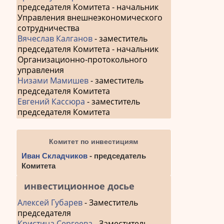
председателя Комитета - начальник
Управления внешнеэкономического
сотрудничества
Вячеслав Калганов
- заместитель
председателя Комитета - начальник
Организационно-протокольного
управления
Низами Мамишев
- заместитель
председателя Комитета
Евгений Кассюра
- заместитель
председателя Комитета
Комитет по инвестициям
Иван Складчиков
- председатель
Комитета
инвестиционное досье
Алексей Губарев
- Заместитель
председателя
Кристина Сергеева
- Заместитель