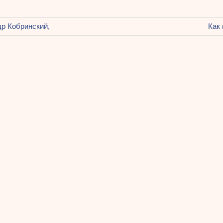
щая
р Кобринский,
Сле
Как 
ация
запи
ям