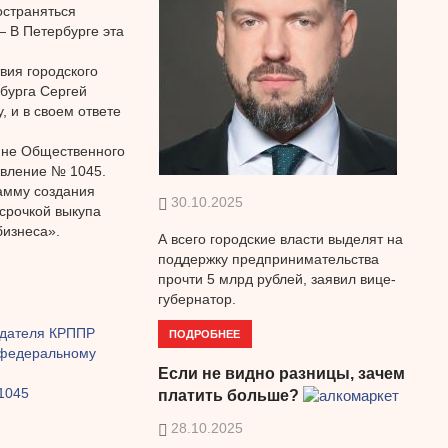
остраняться
 В Петербурге эта
вия городского
бурга Сергей
 и в своем ответе
и не Общественного
овление № 1045.
амму создания
30.10.2025
срочкой выкупа
бизнеса».
А всего городские власти выделят на
поддержку предпринимательства
прочти 5 млрд рублей, заявил вице-
губернатор.
едателя КРППР
ПОДРОБНЕЕ
 федеральному
Если не видно разницы, зачем
1045
платить больше?
28.10.2025