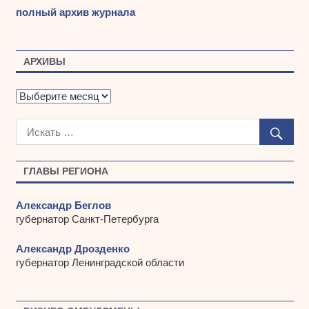
полный архив журнала
АРХИВЫ
А
р
х
и
в
ы
ГЛАВЫ РЕГИОНА
Александр Беглов
губернатор Санкт-Петербурга
Александр Дрозденко
губернатор Ленинградской области