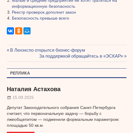
Малые и средние предприятия не хотят тратиться на
информационную безопасность
Реестр проверок дополнит закон
Безопасность превыше всего
Предыдущая
В Ленэкспо открылся бизнес-форум
Навигация
запись:
Следующая
За поддержкой обращайтесь в «ЭСКАР»
запись:
по
РЕПЛИКА
записям
Наталия Астахова
15.09.2025
Депутат Законодательного собрания Санкт-Петербурга
считает, что первоначальную задачу — борьбу с
лжеобщепитом — подменили формальным параметром:
площадью 50 кв.м.