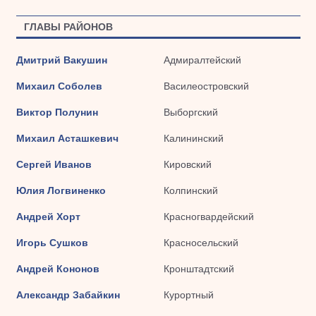
ГЛАВЫ РАЙОНОВ
Дмитрий Вакушин
Адмиралтейский
Михаил Соболев
Василеостровский
Виктор Полунин
Выборгский
Михаил Асташкевич
Калининский
Сергей Иванов
Кировский
Юлия Логвиненко
Колпинский
Андрей Хорт
Красногвардейский
Игорь Сушков
Красносельский
Андрей Кононов
Кронштадтский
Александр Забайкин
Курортный