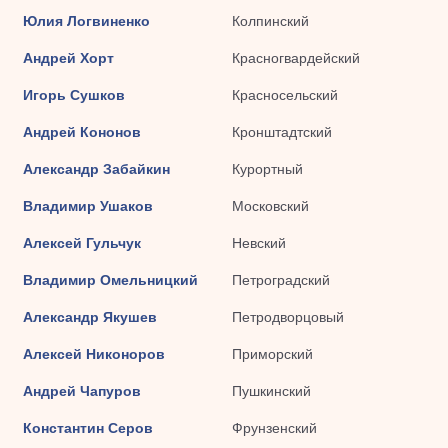
Юлия Логвиненко
Колпинский
Андрей Хорт
Красногвардейский
Игорь Сушков
Красносельский
Андрей Кононов
Кронштадтский
Александр Забайкин
Курортный
Владимир Ушаков
Московский
Алексей Гульчук
Невский
Владимир Омельницкий
Петроградский
Александр Якушев
Петродворцовый
Алексей Никоноров
Приморский
Андрей Чапуров
Пушкинский
Константин Серов
Фрунзенский