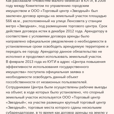
Как рассказали «Новостям малого бизнеса» в КУГИ, в 2008
году между Комитетом по управлению городским
имуществом и ООО «Торговый центр «Звездный» был
заключен договор аренды на земельный участок площадью
566 кв.м., расположенный на улице Ленсовета у станции
метро «Звездная», под размещение торгового центра. Срок
действия договора истек в декабре 2012 года. Арендатору в
соответствие с условиями договора аренды было
направлено официальное уведомление о необходимости в
установленные сроки освободить арендуемую территорию и
передать ее городу. Арендатор данное обязательство не
исполнил и продолжил использовать земельный участок.
В феврале 2013 года из КУГИ в адрес «Центра повышения
эффективности использования государственного
имущества» поступила официальная заявка о
необходимости освободить данный объект
госсобственности от незаконных пользователей.
Сотрудниками Центра были осуществлены рабочие выезды
на объект, в ходе которых было установлено, что спорный
земельный участок используется ООО «Торговый центр
«Звездный»; на участке размещен крупный торговый центр
«Звездный», торговые места которого сданы нескольким
субарендаторам, в то время как договор аренды на землю у