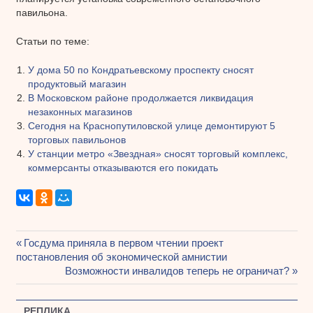
павильона.
Статьи по теме:
У дома 50 по Кондратьевскому проспекту сносят
продуктовый магазин
В Московском районе продолжается ликвидация
незаконных магазинов
Сегодня на Краснопутиловской улице демонтируют 5
торговых павильонов
У станции метро «Звездная» сносят торговый комплекс,
коммерсанты отказываются его покидать
Предыдущая
Госдума приняла в первом чтении проект
Навигация
постановления об экономической амнистии
запись:
Следующая
Возможности инвалидов теперь не ограничат?
по
запись:
записям
РЕПЛИКА