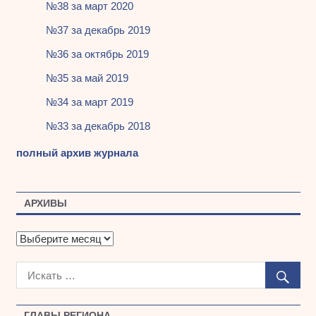
№38 за март 2020
№37 за декабрь 2019
№36 за октябрь 2019
№35 за май 2019
№34 за март 2019
№33 за декабрь 2018
полный архив журнала
АРХИВЫ
А
р
х
и
в
ы
ГЛАВЫ РЕГИОНА