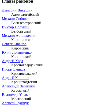
Главы районов
Дмитрий Вакушин
Адмиралтейский
Михаил Соболев
Василеостровский
Виктор Полунин
Выборгский
Михаил Асташкевич
Калининский
Сергей Иванов
Кировский
Юлия Логвиненко
Колпинский
Андрей Хорт
Красногвардейский
Игорь Сушков
Красносельский
Андрей Кононов
Кронштадтский
Александр Забайкин
Курортный
Владимир Ушаков
Московский
Алексей Гульчук