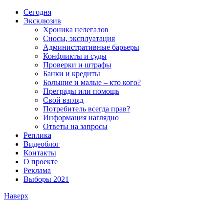
Сегодня
Эксклюзив
Хроника нелегалов
Сносы, эксплуатация
Административные барьеры
Конфликты и суды
Проверки и штрафы
Банки и кредиты
Большие и малые – кто кого?
Преграды или помощь
Свой взгляд
Потребитель всегда прав?
Информация наглядно
Ответы на запросы
Реплика
Видеоблог
Контакты
О проекте
Реклама
Выборы 2021
Наверх