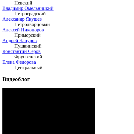
Невский
Владимир Омельницкий
Петроградский
Александр Якушев
Петродворцовый
Алексей Никоноров
Приморский
Андрей Чапуров
Пушкинский
Константин Серов
Фрунзенский
Елена Федорова
Центральный
Видеоблог