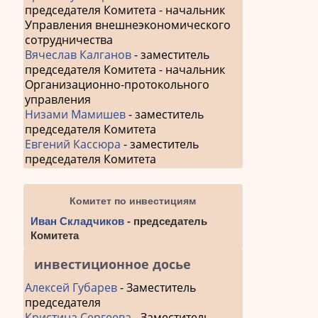
председателя Комитета - начальник
Управления внешнеэкономического
сотрудничества
Вячеслав Калганов
- заместитель
председателя Комитета - начальник
Организационно-протокольного
управления
Низами Мамишев
- заместитель
председателя Комитета
Евгений Кассюра
- заместитель
председателя Комитета
Комитет по инвестициям
Иван Складчиков
- председатель
Комитета
инвестиционное досье
Алексей Губарев
- Заместитель
председателя
Кристина Сергеева
- Заместитель