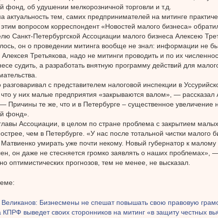
 фонд, об удушении мелкорозничной торговли и т.д.
а актуальность тем, самих предпринимателей на митинге практиче
 этим вопросом корреспондент «Новостей малого бизнеса» обратил
лю Санкт-Петербургской Ассоциации малого бизнеса Алексею Трет
лось, он о проведении митинга вообще не знал: информации не бы
Алексея Третьякова, надо не митинги проводить и по их численнос
есе судить, а разработать внятную программу действий для малог
мательства.
 разговаривал с представителем налоговой инспекции в Уссурийско
 что у них малые предприятия «закрываются валом», — рассказал 
 — Причины те же, что и в Петербурге – существенное увеличение 
й фонд».
главы Ассоциации, в целом по стране проблема с закрытием малы
 острее, чем в Петербурге. «У нас после тотальной чистки малого 
Матвиенко умирать уже почти некому. Новый губернатор к малому 
ен, он даже не стесняется громко заявлять о наших проблемах», 
 но оптимистических прогнозов, тем не менее, не высказал.
теме:
 Великанов: Бизнесмены не спешат повышать свою правовую грам
 КПРФ выведет своих сторонников на митинг «в защиту честных вы