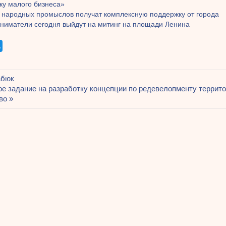
ку малого бизнеса»
 народных промыслов получат комплексную поддержку от города
ниматели сегодня выйдут на митинг на площади Ленина
щая
абюк
ация
я
ое задание на разработку концепции по редевелопменту террит
во
ям