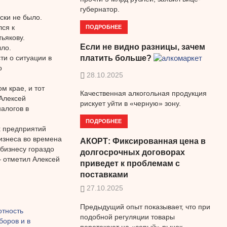
губернатор.
ски не было.
ПОДРОБНЕЕ
ся к
ьякову.
Если не видно разницы, зачем
ло.
ти о ситуации в
платить больше?
о
28.10.2025
м крае, и тот
Качественная алкогольная продукция
Алексей
рискует уйти в «черную» зону.
налогов в
ПОДРОБНЕЕ
х предприятий
бизнеса во времена
АКОРТ: Фиксированная цена в
бизнесу гораздо
долгосрочных договорах
— отметил Алексей
приведет к проблемам с
поставками
27.10.2025
Предыдущий опыт показывает, что при
отность
подобной регуляции товары
боров и в
перетекают на «серый» рынок.