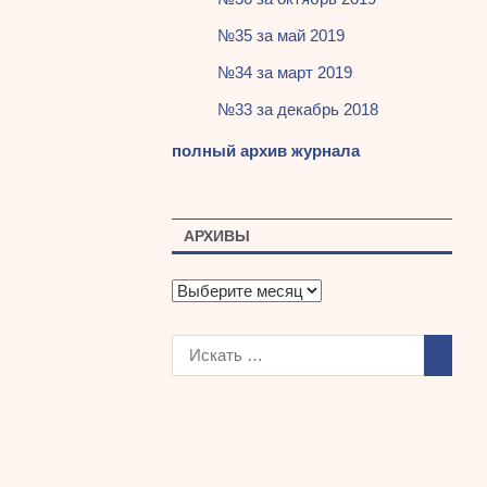
№35 за май 2019
№34 за март 2019
№33 за декабрь 2018
полный архив журнала
АРХИВЫ
А
р
х
и
в
ы