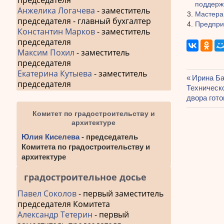
председателя
поддерж
Анжелика Логачева
- заместитель
Мастера
председателя - главный бухгалтер
Предпри
Константин Марков
- заместитель
председателя
Максим Похил
- заместитель
председателя
Екатерина Кутыева
- заместитель
Предыду
Ирина Б
председателя
Навиг
Следующа
Техническ
запись:
запись:
двора гото
по
Комитет по градостроительству и
запис
архитектуре
Юлия Киселева
- председатель
Комитета по градостроительству и
архитектуре
градостроительное досье
Павел Соколов
- первый заместитель
председателя Комитета
Александр Тетерин
- первый