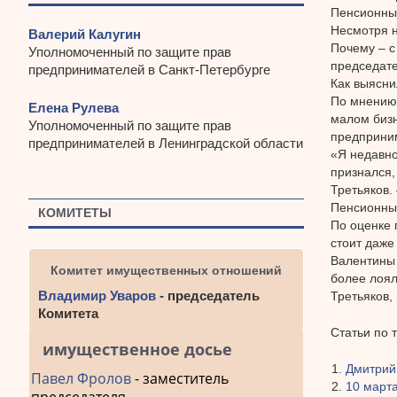
Пенсионный
Несмотря н
Валерий Калугин
Почему – с
Уполномоченный по защите прав
председате
предпринимателей в Санкт-Петербурге
Как выясни
По мнению 
Елена Рулева
малом бизн
Уполномоченный по защите прав
предприни
предпринимателей в Ленинградской области
«Я недавно
признался,
Третьяков.
Пенсионны
КОМИТЕТЫ
По оценке 
стоит даже
Валентины 
Комитет имущественных отношений
более лоял
Владимир Уваров
- председатель
Третьяков,
Комитета
Статьи по 
имущественное досье
Дмитрий
Павел Фролов
- заместитель
10 марта