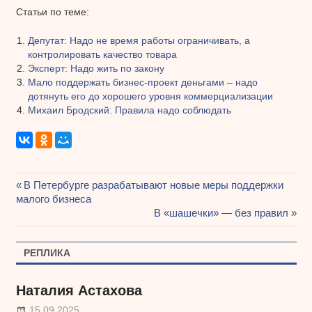
Статьи по теме:
Депутат: Надо не время работы ограничивать, а
контролировать качество товара
Эксперт: Надо жить по закону
Мало поддержать бизнес-проект деньгами – надо
дотянуть его до хорошего уровня коммерциализации
Михаил Бродский: Правила надо соблюдать
Предыдущая
В Петербурге разрабатывают новые меры поддержки
Навигация
малого бизнеса
запись:
Следующая
В «шашечки» — без правил
по
запись:
записям
РЕПЛИКА
Наталия Астахова
15.09.2025