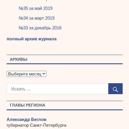
№35 за май 2019
№34 за март 2019
№33 за декабрь 2018
полный архив журнала
АРХИВЫ
А
р
х
и
в
ы
ГЛАВЫ РЕГИОНА
Александр Беглов
губернатор Санкт-Петербурга