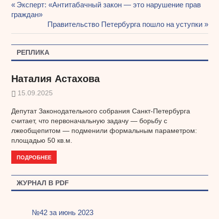
Предыдущая
Эксперт: «Антитабачный закон — это нарушение прав
Навигация
граждан»
запись:
Следующая
Правительство Петербурга пошло на уступки
по
запись:
записям
РЕПЛИКА
Наталия Астахова
15.09.2025
Депутат Законодательного собрания Санкт-Петербурга
считает, что первоначальную задачу — борьбу с
лжеобщепитом — подменили формальным параметром:
площадью 50 кв.м.
ПОДРОБНЕЕ
ЖУРНАЛ В PDF
№42 за июнь 2023