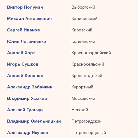
Виктор Полунин
Выборгский
Михаил Асташкевич
Калининский
Сергей Иванов
Кировский
Юлия Логвиненко
Колпинский
Андрей Хорт
Красногвардейский
Игорь Сушков
Красносельский
Андрей Кононов
Кронштадтский
Александр Забайкин
Курортный
Владимир Ушаков
Московский
Алексей Гульчук
Невский
Владимир Омельницкий
Петроградский
Александр Якушев
Петродворцовый