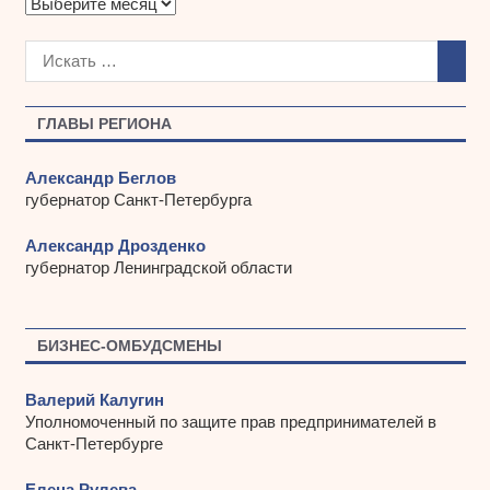
А
р
х
и
в
ы
ГЛАВЫ РЕГИОНА
Александр Беглов
губернатор Санкт-Петербурга
Александр Дрозденко
губернатор Ленинградской области
БИЗНЕС-ОМБУДСМЕНЫ
Валерий Калугин
Уполномоченный по защите прав предпринимателей в
Санкт-Петербурге
Елена Рулева