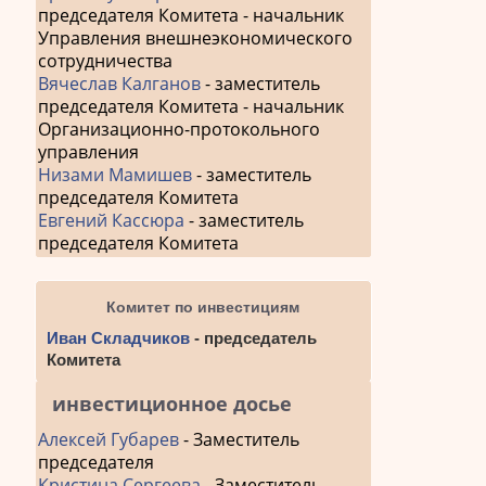
председателя Комитета - начальник
Управления внешнеэкономического
сотрудничества
Вячеслав Калганов
- заместитель
председателя Комитета - начальник
Организационно-протокольного
управления
Низами Мамишев
- заместитель
председателя Комитета
Евгений Кассюра
- заместитель
председателя Комитета
Комитет по инвестициям
Иван Складчиков
- председатель
Комитета
инвестиционное досье
Алексей Губарев
- Заместитель
председателя
Кристина Сергеева
- Заместитель