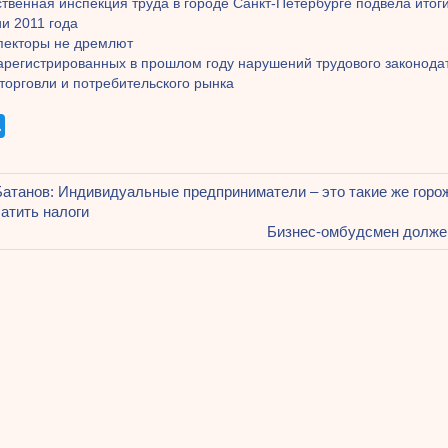
твенная инспекция труда в городе Санкт-Петербурге подвела итоги
и 2011 года
пекторы не дремлют
зарегистрированных в прошлом году нарушений трудового законода
торговли и потребительского рынка
щая
атанов: Индивидуальные предприниматели – это такие же горож
ация
атить налоги
Следующая
Бизнес-омбудсмен долже
запись:
ям