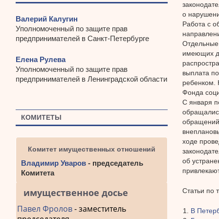
законодате
о нарушени
Валерий Калугин
Работа с 
Уполномоченный по защите прав
направлени
предпринимателей в Санкт-Петербурге
Отдельные
имеющих де
Елена Рулева
распростра
Уполномоченный по защите прав
выплата по
предпринимателей в Ленинградской области
ребенком. 
Фонда соци
С января п
обращалис
КОМИТЕТЫ
обращений 
внеплановы
ходе пров
Комитет имущественных отношений
законодате
об устране
Владимир Уваров
- председатель
привлекают
Комитета
имущественное досье
Статьи по 
Павел Фролов
- заместитель
В Петер