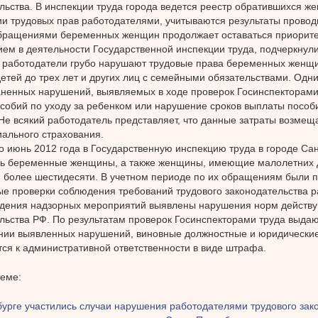
льства. В инспекции труда города ведется реестр обратившихся ж
и трудовых прав работодателями, учитываются результаты провод
обращениями беременных женщин продолжает оставаться приорит
ем в деятельности Государственной инспекции труда, подчеркнули
 работодатели грубо нарушают трудовые права беременных женщи
тей до трех лет и других лиц с семейными обязательствами. Одни
ненных нарушений, выявляемых в ходе проверок Госинспекторами
собий по уходу за ребенком или нарушение сроков выплаты пособи
Не всякий работодатель представляет, что данные затраты возмещ
ального страхования.
о июнь 2012 года в Государственную инспекцию труда в городе Са
ь беременные женщины, а также женщины, имеющие малолетних 
более шестидесяти. В учетном периоде по их обращениям были 
е проверки соблюдения требований трудового законодательства р
едения надзорных мероприятий выявлены нарушения норм действу
льства РФ. По результатам проверок Госинспекторами труда выда
нии выявленных нарушений, виновные должностные и юридически
ся к административной ответственности в виде штрафа.
теме:
бурге участились случаи нарушения работодателями трудового зак