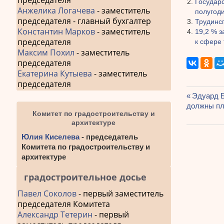
председателя
Государс
Анжелика Логачева
- заместитель
полугоди
председателя - главный бухгалтер
Трудинс
Константин Марков
- заместитель
19,2 % 
председателя
к сфере 
Максим Похил
- заместитель
председателя
Екатерина Кутыева
- заместитель
председателя
Предыду
Эдуард Б
Навиг
должны пл
запись:
Комитет по градостроительству и
по
архитектуре
запис
Юлия Киселева
- председатель
Комитета по градостроительству и
архитектуре
градостроительное досье
Павел Соколов
- первый заместитель
председателя Комитета
Александр Тетерин
- первый