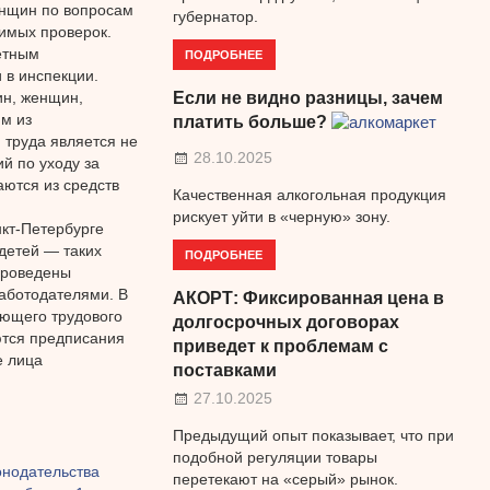
енщин по вопросам
губернатор.
имых проверок.
етным
ПОДРОБНЕЕ
 в инспекции.
Если не видно разницы, зачем
н, женщин,
м из
платить больше?
 труда является не
28.10.2025
й по уходу за
аются из средств
Качественная алкогольная продукция
рискует уйти в «черную» зону.
нкт-Петербурге
детей — таких
ПОДРОБНЕЕ
проведены
аботодателями. В
АКОРТ: Фиксированная цена в
ющего трудового
долгосрочных договорах
ются предписания
приведет к проблемам с
е лица
поставками
27.10.2025
Предыдущий опыт показывает, что при
подобной регуляции товары
онодательства
перетекают на «серый» рынок.