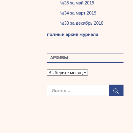
№35 за май 2019
№34 за март 2019
№33 за декабрь 2018
полный архив журнала
АРХИВЫ
А
р
х
и
в
ы