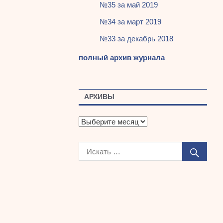
№35 за май 2019
№34 за март 2019
№33 за декабрь 2018
полный архив журнала
АРХИВЫ
А
р
х
и
в
ы