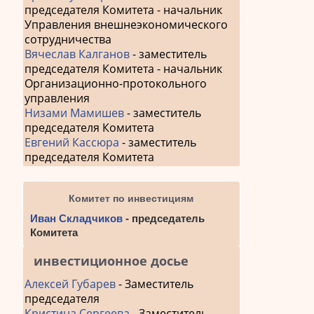
председателя Комитета - начальник
Управления внешнеэкономического
сотрудничества
Вячеслав Калганов
- заместитель
председателя Комитета - начальник
Организационно-протокольного
управления
Низами Мамишев
- заместитель
председателя Комитета
Евгений Кассюра
- заместитель
председателя Комитета
Комитет по инвестициям
Иван Складчиков
- председатель
Комитета
инвестиционное досье
Алексей Губарев
- Заместитель
председателя
Кристина Сергеева
- Заместитель