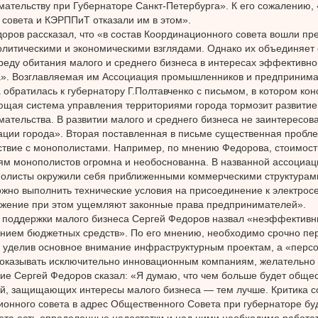
ательству при Губернаторе Санкт-Петербурга». К его сожалению,
 совета и КЭРППиТ отказали им в этом».
оров рассказал, что «в состав Координационного совета вошли пр
литическими и экономическими взглядами. Однако их объединяет
реду обитания малого и среднего бизнеса в интересах эффективног
». Возглавляемая им Ассоциация промышленников и предпринима
 обратилась к губернатору Г.Полтавченко с письмом, в котором конс
щая система управления территориями города тормозит развитие
ательства. В развитии малого и среднего бизнеса не заинтересо
ции города». Вторая поставленная в письме существенная пробл
твие с монополистами. Например, по мнению Федорова, стоимост
ям монополистов огромна и необоснованна. В названной ассоциаци
олисты окружили себя приближенными коммерческими структурами
ожно выполнить технические условия на присоединение к электрос
бжение при этом ущемляют законные права предпринимателей».
 поддержки малого бизнеса Сергей Федоров назвал «неэффектив
нием бюджетных средств». По его мнению, необходимо срочно пе
 уделив основное внимание инфраструктурным проектам, а «перс
оказывать исключительно инновационным компаниям, желательно 
ие Сергей Федоров сказал: «Я думаю, что чем больше будет обще
й, защищающих интересы малого бизнеса — тем лучше. Критика с
онного совета в адрес Общественного Совета при губернаторе буд
вета есть определенные недостатки и над ними необходимо работать