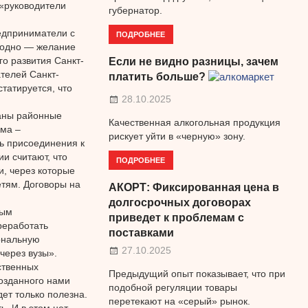
 «руководители
губернатор.
едприниматели с
ПОДРОБНЕЕ
 одно — желание
о развития Санкт-
Если не видно разницы, зачем
телей Санкт-
платить больше?
татируется, что
28.10.2025
ваны районные
Качественная алкогольная продукция
ема –
рискует уйти в «черную» зону.
ь присоединения к
и считают, что
ПОДРОБНЕЕ
, через которые
етям. Договоры на
АКОРТ: Фиксированная цена в
долгосрочных договорах
ным
приведет к проблемам с
реработать
поставками
ональную
27.10.2025
через вузы».
ственных
Предыдущий опыт показывает, что при
озданного нами
подобной регуляции товары
ет только полезна.
перетекают на «серый» рынок.
. И в этом нет