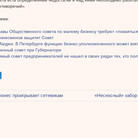
отиворечий».
теме:
главы Общественного совета по малому бизнесу требуют «покаятьс
изнесменов защитит Совет
Магдюк: В Петербурге функцию бизнес-уполномоченного может взят
енный совет при Губернаторе
мый совет предпринимателей не нашел в своих рядах тех, кто пол
щая
знес проигрывает сетевикам
Следующая
«Несносный» забор 
ация
запись:
ям