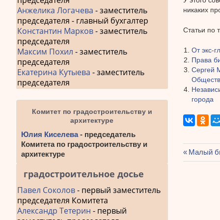
председателя
Анжелика Логачева
- заместитель
никаких пр
председателя - главный бухгалтер
Константин Марков
- заместитель
Статьи по 
председателя
От экс-
Максим Похил
- заместитель
Права б
председателя
Сергей 
Екатерина Кутыева
- заместитель
Обществ
председателя
Независи
города
Комитет по градостроительству и
архитектуре
Юлия Киселева
- председатель
Комитета по градостроительству и
Предыду
Малый би
архитектуре
Навиг
запись:
градостроительное досье
по
Павел Соколов
- первый заместитель
запис
председателя Комитета
Александр Тетерин
- первый