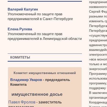
предприним
названного
Валерий Калугин
Сергей Фед
Уполномоченный по защите прав
разными по
предпринимателей в Санкт-Петербурге
изменить с
Петербурга
Елена Рулева
Петербурга
Уполномоченный по защите прав
«существую
предпринимателей в Ленинградской области
предприним
администра
взаимодейс
электросет
КОМИТЕТЫ
»все моноп
только и м
энергосна
Комитет имущественных отношений
Программу
использова
Владимир Уваров
- председатель
программу,
Комитета
поддержку 
В заключен
имущественное досье
организаци
Павел Фролов
- заместитель
Координаци
У этого со