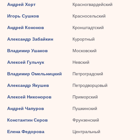
Андрей Хорт
Красногвардейский
Игорь Сушков
Красносельский
Андрей Кононов
Кронштадтский
Александр Забайкин
Курортный
Владимир Ушаков
Московский
Алексей Гульчук
Невский
Владимир Омельницкий
Петроградский
Александр Якушев
Петродворцовый
Алексей Никоноров
Приморский
Андрей Чапуров
Пушкинский
Константин Серов
Фрунзенский
Елена Федорова
Центральный