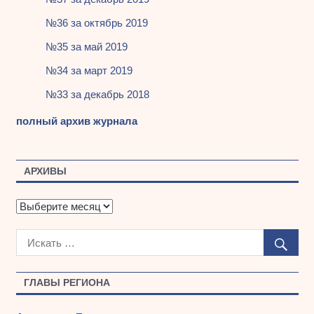
№36 за октябрь 2019
№35 за май 2019
№34 за март 2019
№33 за декабрь 2018
полный архив журнала
АРХИВЫ
А
р
х
и
в
ы
ГЛАВЫ РЕГИОНА