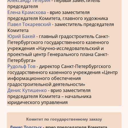
Александр Тетерин
- первый заместитель
председателя
Елена Крамскова
- врио заместителя
председателя Комитета, главного художника
Павел Токаревский
- заместитель председателя
Комитета
Юрий Бакей
- главный градостроитель Санкт-
Петербургского государственного казенного
учреждения «Научно-исследовательский и
проектный центр Генерального плана Санкт-
Петербурга»
Рудольф Тов
- директор Санкт-Петербургского
государственного казенного учреждения «Центр
информационного обеспечения
градостроительной деятельности»
Денис Кутишенко
- врио заместителя
председателя Комитета – начальника
юридического управления
Комитет по государственному заказу
Денис Толстых
- врио председателя Комитета