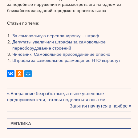
за подобные нарушения и рассмотреть его на одном из
ближайших заседаний городского правительства.
Статьи по теме:
За самовольную перепланировку – штраф
Депутаты увеличили штрафы за самовольное
переоборудование строений
Чиновник: Самовольное присоединение опасно
Штрафы за самовольное размещение НТО вырастут
Предыдущая
Вчерашние безработные, а ныне успешные
Навигация
предприниматели, готовы поделиться опытом
запись:
Следующая
Занятия начнутся в ноябре
по
запись:
записям
РЕПЛИКА