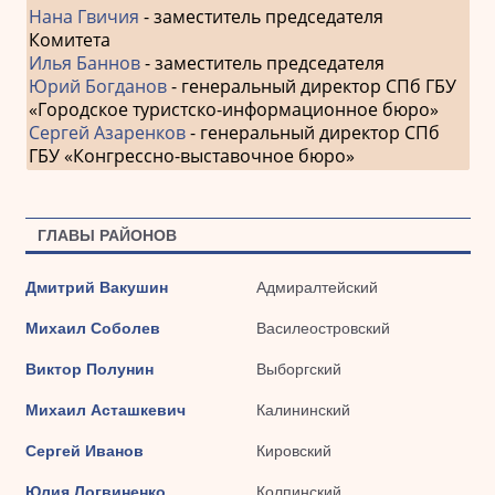
Нана Гвичия
- заместитель председателя
Комитета
Илья Баннов
- заместитель председателя
Юрий Богданов
- генеральный директор СПб ГБУ
«Городское туристско-информационное бюро»
Сергей Азаренков
- генеральный директор СПб
ГБУ «Конгрессно-выставочное бюро»
ГЛАВЫ РАЙОНОВ
Дмитрий Вакушин
Адмиралтейский
Михаил Соболев
Василеостровский
Виктор Полунин
Выборгский
Михаил Асташкевич
Калининский
Сергей Иванов
Кировский
Юлия Логвиненко
Колпинский