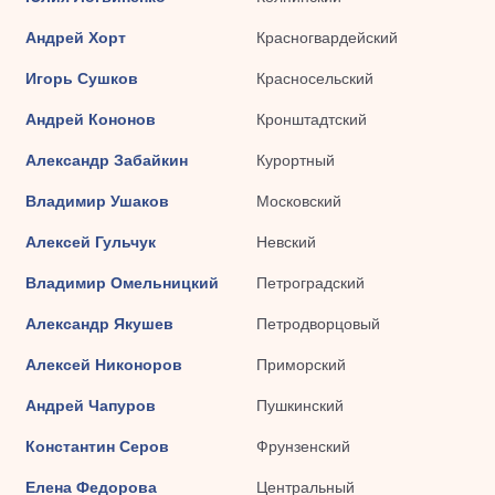
Андрей Хорт
Красногвардейский
Игорь Сушков
Красносельский
Андрей Кононов
Кронштадтский
Александр Забайкин
Курортный
Владимир Ушаков
Московский
Алексей Гульчук
Невский
Владимир Омельницкий
Петроградский
Александр Якушев
Петродворцовый
Алексей Никоноров
Приморский
Андрей Чапуров
Пушкинский
Константин Серов
Фрунзенский
Елена Федорова
Центральный