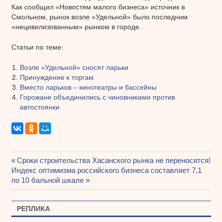
Как сообщил «Новостям малого бизнеса» источник в
Смольном, рынок возле «Удельной» было последним
«нецивилизованным» рынком в городе.
Статьи по теме:
Возле «Удельной» сносят ларьки
Принуждение к торгам
Вместо ларьков – кинотеатры и бассейны
Горожане объединились с чиновниками против
автостоянки
Предыдущая
Сроки строительства Хасанского рынка не переносятся!
Навигация
Следующая
Индекс оптимизма российского бизнеса составляет 7,1
запись:
запись:
по 10 бальной шкале
по
записям
РЕПЛИКА