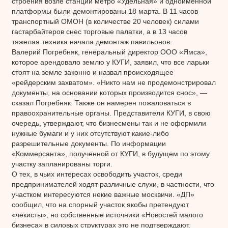
строения возле станции метро «Удельная» и одноименной
платформы были демонтированы 18 марта. В 11 часов
транспортный ОМОН (в количестве 20 человек) силами
гастарбайтеров снес торговые палатки, а в 13 часов
тяжелая техника начала демонтаж павильонов.
Валерий Погребняк, генеральный директор ООО «Ямса»,
которое арендовало землю у КУГИ, заявил, что все ларьки
стоят на земле законно и назвал происходящее
«рейдерским захватом». «Никто нам не продемонстрировал
документы, на основании которых производится снос», —
сказал Погребняк. Также он намерен пожаловаться в
правоохранительные органы. Представители КУГИ, в свою
очередь, утверждают, что бизнесмены так и не оформили
нужные бумаги и у них отсутствуют какие-либо
разрешительные документы. По информации
«Коммерсанта», полученной от КУГИ, в будущем по этому
участку запланированы торги.
О тех, в чьих интересах освободить участок, среди
предпринимателей ходят различные слухи, в частности, что
участком интересуются некие важные москвичи. «ДП»
сообщил, что на спорный участок якобы претендуют
«чекисты», но собственные источники «Новостей малого
бизнеса» в силовых структурах это не подтверждают.