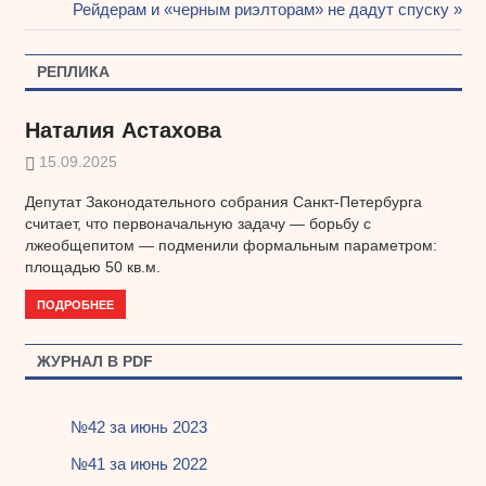
Следующая
Рейдерам и «черным риэлторам» не дадут спуску
по
запись:
записям
РЕПЛИКА
Наталия Астахова
15.09.2025
Депутат Законодательного собрания Санкт-Петербурга
считает, что первоначальную задачу — борьбу с
лжеобщепитом — подменили формальным параметром:
площадью 50 кв.м.
ПОДРОБНЕЕ
ЖУРНАЛ В PDF
№42 за июнь 2023
№41 за июнь 2022