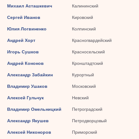
Михаил Асташкевич
Калининский
Сергей Иванов
Кировский
Юлия Логвиненко
Колпинский
Андрей Хорт
Красногвардейский
Игорь Сушков
Красносельский
Андрей Кононов
Кронштадтский
Александр Забайкин
Курортный
Владимир Ушаков
Московский
Алексей Гульчук
Невский
Владимир Омельницкий
Петроградский
Александр Якушев
Петродворцовый
Алексей Никоноров
Приморский