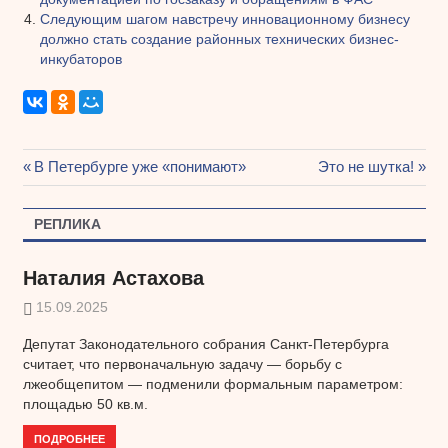
Следующим шагом навстречу инновационному бизнесу
должно стать создание районных технических бизнес-
инкубаторов
Предыдущая
В Петербурге уже «понимают»
Следующая
Это не шутка!
Навигация
запись:
запись:
по
РЕПЛИКА
записям
Наталия Астахова
15.09.2025
Депутат Законодательного собрания Санкт-Петербурга
считает, что первоначальную задачу — борьбу с
лжеобщепитом — подменили формальным параметром:
площадью 50 кв.м.
ПОДРОБНЕЕ