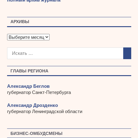
АРХИВЫ
А
р
х
и
в
ы
ГЛАВЫ РЕГИОНА
Александр Беглов
губернатор Санкт-Петербурга
Александр Дрозденко
губернатор Ленинградской области
БИЗНЕС-ОМБУДСМЕНЫ