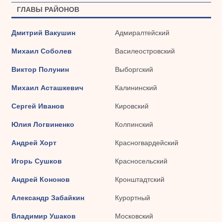
ГЛАВЫ РАЙОНОВ
Дмитрий Вакушин
Адмиралтейский
Михаил Соболев
Василеостровский
Виктор Полунин
Выборгский
Михаил Асташкевич
Калининский
Сергей Иванов
Кировский
Юлия Логвиненко
Колпинский
Андрей Хорт
Красногвардейский
Игорь Сушков
Красносельский
Андрей Кононов
Кронштадтский
Александр Забайкин
Курортный
Владимир Ушаков
Московский