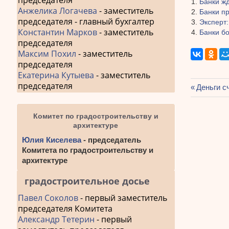
председателя
Банки ж
Анжелика Логачева
- заместитель
Банки п
председателя - главный бухгалтер
Эксперт
Константин Марков
- заместитель
Банки б
председателя
Максим Похил
- заместитель
председателя
Екатерина Кутыева
- заместитель
председателя
Предыду
Деньги с
Навиг
запись:
по
Комитет по градостроительству и
архитектуре
запис
Юлия Киселева
- председатель
Комитета по градостроительству и
архитектуре
градостроительное досье
Павел Соколов
- первый заместитель
председателя Комитета
Александр Тетерин
- первый