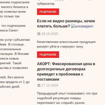
емонии подписания
губернатор.
 малого бизнеса в
ир пожелал всем
ПОДРОБНЕЕ
о только так
Если не видно разницы, зачем
 что подписание
платить больше?
знеса Санкт-
28.10.2025
ию услуг субъектам
Качественная алкогольная продукция
еве. В столице,
рискует уйти в «черную» зону.
фессиональные
льтации. В Москве
ПОДРОБНЕЕ
роекта новые
риятий. Такой
АКОРТ: Фиксированная цена в
ьства и позволяет
долгосрочных договорах
приведет к проблемам с
ей, без залога.
поставками
ма кредита от 1 до
27.10.2025
рабочих дней.
Предыдущий опыт показывает, что при
подобной регуляции товары
перетекают на «серый» рынок.