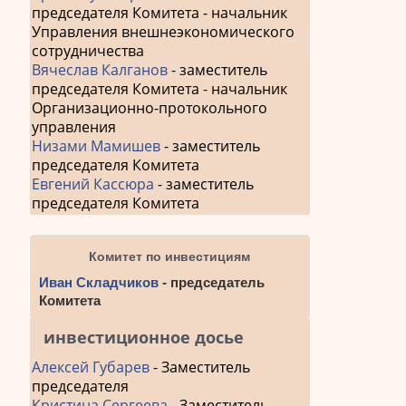
председателя Комитета - начальник
Управления внешнеэкономического
сотрудничества
Вячеслав Калганов
- заместитель
председателя Комитета - начальник
Организационно-протокольного
управления
Низами Мамишев
- заместитель
председателя Комитета
Евгений Кассюра
- заместитель
председателя Комитета
Комитет по инвестициям
Иван Складчиков
- председатель
Комитета
инвестиционное досье
Алексей Губарев
- Заместитель
председателя
Кристина Сергеева
- Заместитель