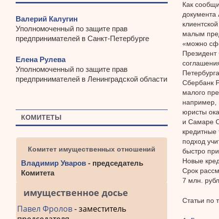
Как сообщи
документа 
Валерий Калугин
клиентской
Уполномоченный по защите прав
малым пред
предпринимателей в Санкт-Петербурге
«можно сфо
Президент 
Елена Рулева
соглашения
Уполномоченный по защите прав
Петербурга
предпринимателей в Ленинградской области
Сбербанк Р
малого пре
например, 
юристы ока
КОМИТЕТЫ
и Самаре С
кредитные 
подход учи
Комитет имущественных отношений
быстро при
Новые кред
Владимир Уваров
- председатель
Срок рассм
Комитета
7 млн. руб
имущественное досье
Статьи по 
Павел Фролов
- заместитель