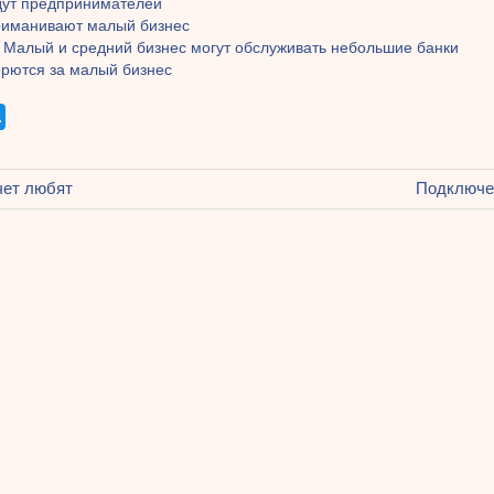
дут предпринимателей
риманивают малый бизнес
: Малый и средний бизнес могут обслуживать небольшие банки
орются за малый бизнес
щая
чет любят
Следующ
Подключен
ация
запись:
ям