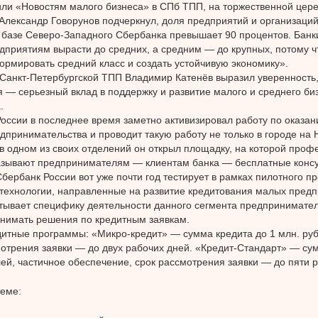
ли «Новостям малого бизнеса» в СПб ТПП, на торжественной цер
Александр Говорунов подчеркнул, доля предприятий и организаций
 базе Северо-Западного Сбербанка превышает 90 процентов. Банк
приятиям вырасти до средних, а средним — до крупных, потому чт
рмировать средний класс и создать устойчивую экономику».
Санкт-Петербургской ТПП Владимир Катенёв выразил уверенность,
 — серьезный вклад в поддержку и развитие малого и среднего би
.
оссии в последнее время заметно активизировал работу по оказан
дпринимательства и проводит такую работу не только в городе на Н
в одном из своих отделений он открыл площадку, на которой про
зывают предпринимателям — клиентам банка — бесплатные консу
бербанк России вот уже почти год тестирует в рамках пилотного п
технологии, направленные на развитие кредитования малых предп
тывает специфику деятельности данного сегмента предпринимател
нимать решения по кредитным заявкам.
итные программы: «Микро-кредит» — сумма кредита до 1 млн. рубл
отрения заявки — до двух рабочих дней. «Кредит-Стандарт» — сум
лей, частичное обеспечение, срок рассмотрения заявки — до пяти 
теме: