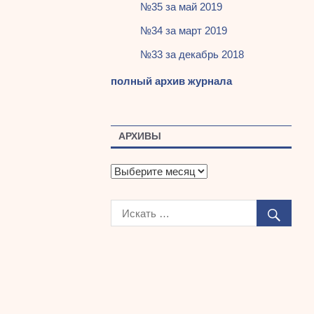
№35 за май 2019
№34 за март 2019
№33 за декабрь 2018
полный архив журнала
АРХИВЫ
А
р
х
и
в
ы