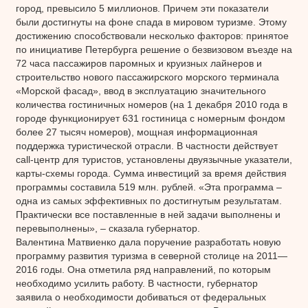
город, превысило 5 миллионов. Причем эти показатели
были достигнуты на фоне спада в мировом туризме. Этому
достижению способствовали несколько факторов: принятое
по инициативе Петербурга решение о безвизовом въезде на
72 часа пассажиров паромных и круизных лайнеров и
строительство нового пассажирского морского терминала
«Морской фасад», ввод в эксплуатацию значительного
количества гостиничных номеров (на 1 декабря 2010 года в
городе функционирует 631 гостиница с номерным фондом
более 27 тысяч номеров), мощная информационная
поддержка туристической отрасли. В частности действует
call-центр для туристов, установлены двуязычные указатели,
карты-схемы города. Сумма инвестиций за время действия
программы составила 519 млн. рублей. «Эта программа –
одна из самых эффективных по достигнутым результатам.
Практически все поставленные в ней задачи выполнены и
перевыполнены», – сказала губернатор.
Валентина Матвиенко дала поручение разработать новую
программу развития туризма в северной столице на 2011—
2016 годы. Она отметила ряд направлений, по которым
необходимо усилить работу. В частности, губернатор
заявила о необходимости добиваться от федеральных