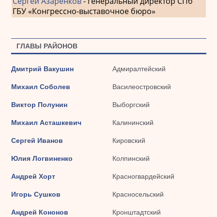
Сергей Азаренков
- генеральный директор СПб
ГБУ «Конгрессно-выставочное бюро»
ГЛАВЫ РАЙОНОВ
Дмитрий Вакушин
Адмиралтейский
Михаил Соболев
Василеостровский
Виктор Полунин
Выборгский
Михаил Асташкевич
Калининский
Сергей Иванов
Кировский
Юлия Логвиненко
Колпинский
Андрей Хорт
Красногвардейский
Игорь Сушков
Красносельский
Андрей Кононов
Кронштадтский