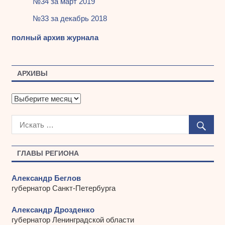
№34 за март 2019
№33 за декабрь 2018
полный архив журнала
АРХИВЫ
А
р
х
и
в
ы
ГЛАВЫ РЕГИОНА
Александр Беглов
губернатор Санкт-Петербурга
Александр Дрозденко
губернатор Ленинградской области