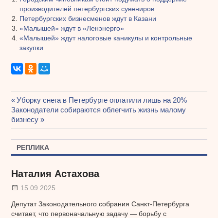
производителей петербургских сувениров
Петербургских бизнесменов ждут в Казани
«Малышей» ждут в «Ленэнерго»
«Малышей» ждут налоговые каникулы и контрольные
закупки
Предыдущая
Уборку снега в Петербурге оплатили лишь на 20%
Навигация
Следующая
Законодатели собираются облегчить жизнь малому
запись:
запись:
бизнесу
по
записям
РЕПЛИКА
Наталия Астахова
15.09.2025
Депутат Законодательного собрания Санкт-Петербурга
считает, что первоначальную задачу — борьбу с