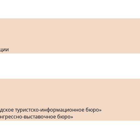
кции
одское туристско-информационное бюро»
онгрессно-выставочное бюро»