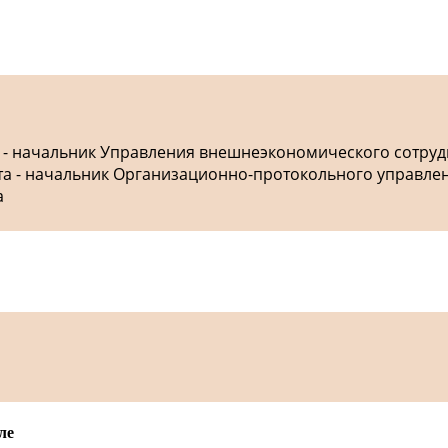
а - начальник Управления внешнеэкономического сотру
ета - начальник Организационно-протокольного управле
а
ле