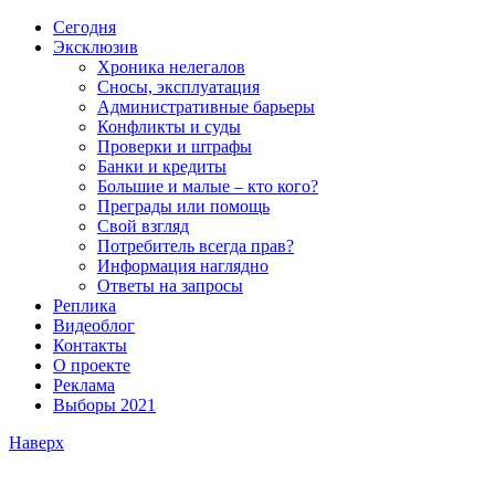
Сегодня
Эксклюзив
Хроника нелегалов
Сносы, эксплуатация
Административные барьеры
Конфликты и суды
Проверки и штрафы
Банки и кредиты
Большие и малые – кто кого?
Преграды или помощь
Свой взгляд
Потребитель всегда прав?
Информация наглядно
Ответы на запросы
Реплика
Видеоблог
Контакты
О проекте
Реклама
Выборы 2021
Наверх