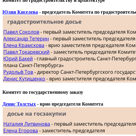
Комитет по градостроительству и архитектуре
Юлия Киселева
- председатель Комитета по градостроитель
градостроительное досье
Павел Соколов
- первый заместитель председателя Ко
Александр Тетерин
- первый заместитель председателя
Елена Крамскова
- врио заместителя председателя Ком
Павел Токаревский
- заместитель председателя Комите
Юрий Бакей
- главный градостроитель Санкт-Петербур
плана Санкт-Петербурга»
Рудольф Тов
- директор Санкт-Петербургского госуда
Денис Кутишенко
- врио заместителя председателя Ко
Комитет по государственному заказу
Денис Толстых
- врио председателя Комитета
досье на госзакупки
Наталия Литвинова
- первый заместитель председател
Елена Егорова
- заместитель председателя