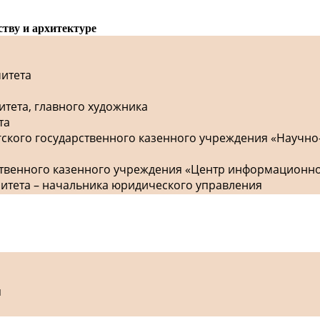
ству и архитектуре
митета
итета, главного художника
та
гского государственного казенного учреждения «Научно
рственного казенного учреждения «Центр информационн
митета – начальника юридического управления
я