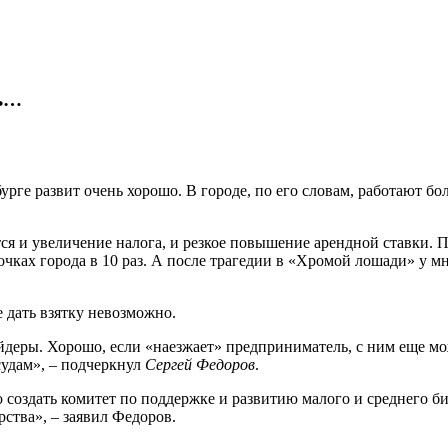
нь…
бурге развит очень хорошо. В городе, по его словам, работают б
ся и увеличение налога, и резкое повышение арендной ставки. П
точках города в 10 раз. А после трагедии в «Хромой лошади» у
 дать взятку невозможно.
йдеры. Хорошо, если «наезжает» предприниматель, с ним еще мо
судам», – подчеркнул
Сергей Федоров
.
 создать комитет по поддержке и развитию малого и среднего би
рства», – заявил Федоров.