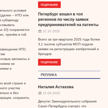
ПОДРОБНЕЕ
тельного условия
Петербург вошел в топ
 (далее – НТО или
регионов по числу заявок
в субаренду
предпринимателей на патенты
асовывать
и 10) сохраняется.
22.10.2025
ес, причём в той
Всего за три квартала 2025 года более
3,1 тысячи субъектов МСП подали
заявки на регистрацию изобретений и
размещение НТО,
брендов.
гим
нговые автоматы и
ПОДРОБНЕЕ
 никем не
ниями и
РЕПЛИКА
о всей стране и
Наталия Астахова
ного участка
ильно и без
15.09.2025
ерации, сохранять
Депутат Законодательного собрания
Санкт-Петербурга считает, что