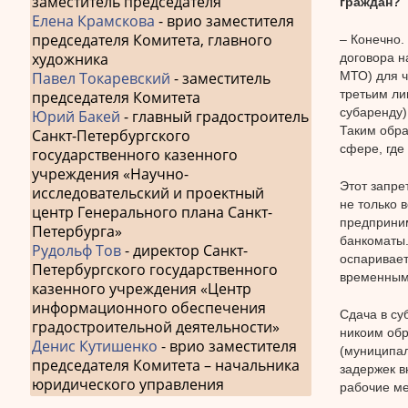
заместитель председателя
граждан?
Елена Крамскова
- врио заместителя
председателя Комитета, главного
– Конечно.
художника
договора н
МТО) для ч
Павел Токаревский
- заместитель
третьим ли
председателя Комитета
субаренду)
Юрий Бакей
- главный градостроитель
Таким обра
Санкт-Петербургского
сфере, где
государственного казенного
учреждения «Научно-
Этот запре
исследовательский и проектный
не только 
центр Генерального плана Санкт-
предприним
Петербурга»
банкоматы.
Рудольф Тов
- директор Санкт-
оспаривает
Петербургского государственного
временным
казенного учреждения «Центр
информационного обеспечения
Сдача в су
градостроительной деятельности»
никоим обр
Денис Кутишенко
- врио заместителя
(муниципал
председателя Комитета – начальника
задержек в
юридического управления
рабочие ме