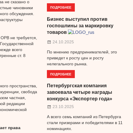
а не сказано о
ПОДРОБНЕЕ
естные чиновники
ного обсуждения.
Бизнес выступил против
раструктуры
госпошлины за маркировку
товаров
 ОРВ не требуется,
24.10.2025
 Государственной
режде всего
По мнению предпринимателей, это
тренные ст. 8
приведет к росту цен и росту
нелегального рынка.
ПОДРОБНЕЕ
Петербургская компания
кого пространства,
нкуренции, свобода
завоевала четыре награды
зом частная,
конкурса «Экспортер года»
вой редакции
23.10.2025
экономической
А всего семь компаний из Петербурга
стали призерами и победителями в 11
ает права
номинациях.