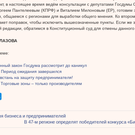
кт, в настоящее время ведём консультации с депутатами Госдумы
ргеем Пантелеевым (КПРФ) и Виталием Милоновым (ЕР), готовим 
, общаемся с регионами для выработки общего мнения. Ко второ
акет поправок, чтобы исключить вышеозначенные пункты. Если же з
 редакции, обратимся в Конституционный суд для отмены данного 
ГЛАЗОВА
теме:
нный закон Госдума рассмотрит до каникул
: Период ожидания завершился
 встань на защиту предпринимателя!
 Торговые зоны – только производителям
щая
я бизнеса и предпринимателей
ация
Следующая
В 47-м регионе определят победителей конкурса «Б
запись: