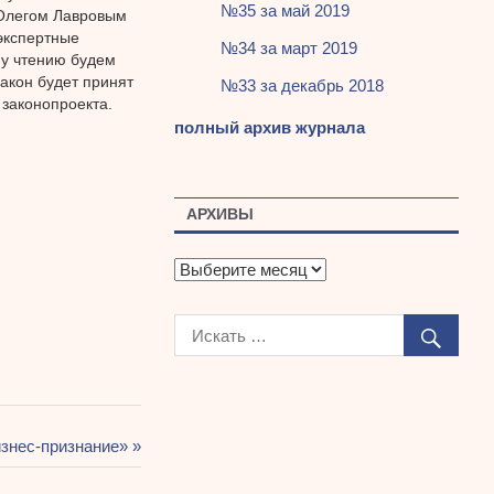
№35 за май 2019
 Олегом Лавровым
экспертные
№34 за март 2019
му чтению будем
акон будет принят
№33 за декабрь 2018
законопроекта.
полный архив журнала
АРХИВЫ
А
р
х
и
в
ы
изнес-признание»