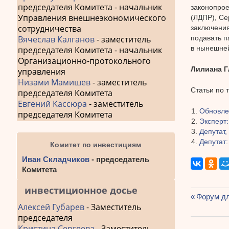
председателя Комитета - начальник
законопрое
Управления внешнеэкономического
(ЛДПР), Се
сотрудничества
заключения
подавать п
Вячеслав Калганов
- заместитель
в нынешней
председателя Комитета - начальник
Организационно-протокольного
Лилиана 
управления
Низами Мамишев
- заместитель
Статьи по 
председателя Комитета
Евгений Кассюра
- заместитель
Обновле
председателя Комитета
Эксперт
Депутат,
Депутат:
Комитет по инвестициям
Иван Складчиков
- председатель
Комитета
инвестиционное досье
Предыду
Форум дл
Алексей Губарев
- Заместитель
Навиг
запись:
председателя
по
Кристина Сергеева
- Заместитель