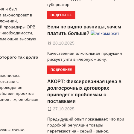
губернатор.
ия и был
 законопроект в
ПОДРОБНЕЕ
оложений,
Если не видно разницы, зачем
ой процедуры ОРВ
т необходимости,
платить больше?
, имеющие высокую
28.10.2025
Качественная алкогольная продукция
оторого так долго
рискует уйти в «черную» зону.
ПОДРОБНЕЕ
зменилось.
АКОРТ: Фиксированная цена в
етствии с
 проведения
долгосрочных договорах
йствия проектов
приведет к проблемам с
нов ...», он обязан
поставками
27.10.2025
Предыдущий опыт показывает, что при
подобной регуляции товары
азаны только
перетекают на «серый» рынок.