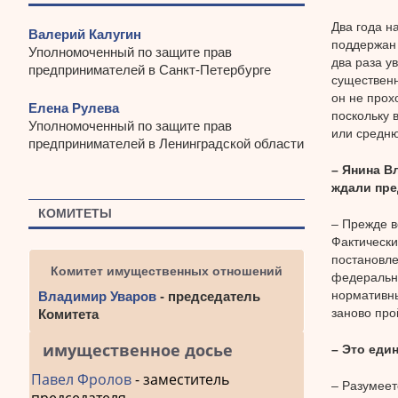
Два года н
Валерий Калугин
поддержан 
Уполномоченный по защите прав
два раза у
предпринимателей в Санкт-Петербурге
существенн
он не прох
Елена Рулева
поскольку 
Уполномоченный по защите прав
или средню
предпринимателей в Ленинградской области
– Янина В
ждали пр
КОМИТЕТЫ
– Прежде в
Фактически
постановле
Комитет имущественных отношений
федеральны
нормативны
Владимир Уваров
- председатель
заново про
Комитета
имущественное досье
– Это еди
Павел Фролов
- заместитель
– Разумеет