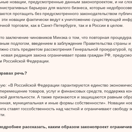
ные новации, предусмотренные данным законопроектом, и ни слов
нистративных барьерах для малого бизнеса, которые недобросов
аются протащить без предусмотренного законодательством публич
 эти новации фактически ведут к уничтожению существующей инф
чной торговли, как в Санкт-Петербурге, так и в России в целом.
что заключение чиновников Минэка о том, что повторная процедура
вным подлогом, введением в заблуждение Правительства страны и
лжно стать предметом рассмотрения Генеральной прокуратурой, п
о новая редакция закона ограничивает права граждан РФ, предусмо
и Российской Федерации.
 правах речь?
ую: «В Российской Федерации гарантируются единство экономичес
перемещение товаров, услуг и финансовых средств, поддержка ко
кой деятельности. А также признаются и защищаются равным обра
енная, муниципальная и иные формы собственности». Новации но
кта ставят госсобственность над частной и ограничивают свободу 
ти.
подробнее рассказать, каким образом законопроект ограничив