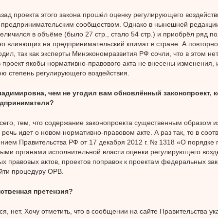
азад проекта этого закона прошёл оценку регулирующего воздейств
предпринимательским сообществом. Однако в нынешней редакции
величился в объёме (было 27 стр., стало 54 стр.) и приобрёл ряд п
о влияющих на предпринимательский климат в стране. А повторн
одил, так как эксперты Минэкономразвития РФ сочли, что в этом не
в проект якобы нормативно-правового акта не внесены изменения
ю степень регулирующего воздействия.
ладимировна, чем не угодил вам обновлённый законопроект, к
едприниматели?
сего, тем, что содержание законопроекта существенным образом и
 речь идет о новом нормативно-правовом акте. А раз так, то в соотв
нием Правительства РФ от 17 декабря 2012 г. № 1318 «О порядке
ми органами исполнительной власти оценки регулирующего возде
х правовых актов, проектов поправок к проектам федеральных зако
йти процедуру ОРВ.
нственная претензия?
ся, нет. Хочу отметить, что в сообщении на сайте Правительства ук