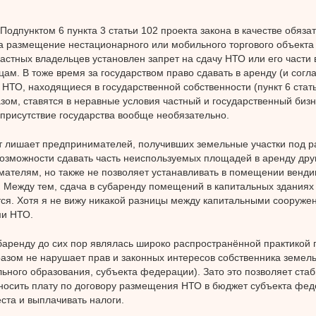
 Подпунктом 6 пункта 3 статьи 102 проекта закона в качестве обяза
а размещение нестационарного или мобильного торгового объекта
астных владельцев установлен запрет на сдачу НТО или его части 
цам. В тоже время за государством право сдавать в аренду (и согл
 НТО, находящиеся в государственной собственности (пункт 6 стать
зом, ставятся в неравные условия частный и государственный бизн
 присутствие государства вообще необязательно.
т лишает предпринимателей, получивших земельные участки под 
возможности сдавать часть неиспользуемых площадей в аренду дру
ателям, но также не позволяет устанавливать в помещении венди
 Между тем, сдача в субаренду помещений в капитальных зданиях
ся. Хотя я не вижу никакой разницы между капитальными сооруже
и НТО.
баренду до сих пор являлась широко распространённой практикой п
азом не нарушает прав и законных интересов собственника земель
ьного образования, субъекта федерации). Зато это позволяет стаб
носить плату по договору размещения НТО в бюджет субъекта фед
ста и выплачивать налоги.