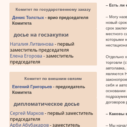
– Есть ли
Комитет по государственному заказу
– Могу наз
Денис Толстых
- врио председателя
новый срок
Комитета
срок заклю
досье на госзакупки
местного с
которыми н
Наталия Литвинова
- первый
нестациона
заместитель председателя
Елена Егорова
- заместитель
Отдельно х
председателя
торговли (с
автолавка,
являются Н
Комитет по внешним связям
законопрое
себя и авт
Евгений Григорьев
- председатель
основании 
Комитета
подразумев
договоров
дипломатическое досье
Сергей Марков
- первый заместитель
– Каковы 
председателя
Арби Абубакаров
- заместитель
– Мы начал