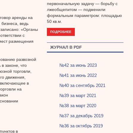
первоначальную задачу — борьбу с
лжеобщепитом — подменили
формальным параметром: площадью
оговор аренды на
50 кв.м.
 бизнеса, ведь
1 записано: «Органы
ПОДРОБНЕЕ
ответствии с
 мест размещения
ЖУРНАЛ В PDF
рованию развозной
№42 за июнь 2023
 в законе, что
озной торговли,
№41 за июнь 2022
го движения,
, включающее в
№40 за сентябрь 2021
торговли на
акон
№39 за март 2021
основании
№38 за март 2020
№37 за декабрь 2019
№36 за октябрь 2019
пунктов в