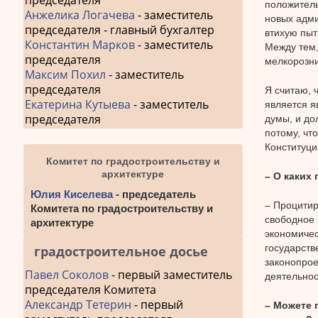
председателя
положитель
Анжелика Логачева
- заместитель
новых адми
председателя - главный бухгалтер
втихую пыт
Константин Марков
- заместитель
Между тем,
председателя
мелкорозни
Максим Похил
- заместитель
председателя
Я считаю, 
Екатерина Кутыева
- заместитель
является я
председателя
думы, и до
потому, чт
Конституци
Комитет по градостроительству и
архитектуре
– О каких
Юлия Киселева
- председатель
– Процитир
Комитета по градостроительству и
свободное 
архитектуре
экономичес
государств
градостроительное досье
законопрое
Павел Соколов
- первый заместитель
деятельнос
председателя Комитета
Александр Тетерин
- первый
– Можете 