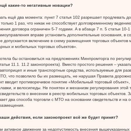
 ещё какие-то негативные новации?
вать ещё два момента: пункт 7 статья 102 разрешает продлевать д
 только 1 раз, что никак не способствует долговременному ведению
чения договора ограничен 5-7 годами. А в абзаце 7 п. 5 статьи 10-
амоуправления вправе установить дополнительные основания, в со
е допускается включение в схему размещения торговых объектов
рных и мобильных торговых объектов».
отела бы остановиться на предложениях Минпромторга по регули
татьи 11.1. 11.2 законопроекта). Вместо простого решения – указать
 автоприцеп и иные транспортные средства, используемые для разв
ТО, что позволило бы их размещать, не нарушая Правила дорожно
кт вводит противоречивое понятие «Мобильный торговый объект»
олавки, и велосипеды. Не понятен и механизм регулирования этой 
свидетельств о внесении в реестр мобильных торговых объектов. З
ает два способа торговли с МТО на основании свидетельств и на 
 размещения.
ваши действия, если законопроект всё же будет принят?
и активное движение за недопустимость внесения вышеуказанных 