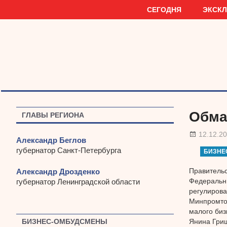
Наверх
СЕГОДНЯ
ЭКСК
Обма
ГЛАВЫ РЕГИОНА
12.12.2
Александр Беглов
губернатор Санкт-Петербурга
БИЗНЕ
Правительс
Александр Дрозденко
Федеральны
губернатор Ленинградской области
регулирова
Минпромтор
малого биз
Янина Гри
БИЗНЕС-ОМБУДСМЕНЫ