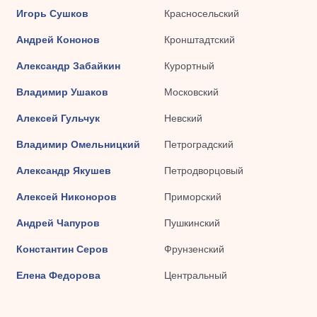
Игорь Сушков
Красносельский
Андрей Кононов
Кронштадтский
Александр Забайкин
Курортный
Владимир Ушаков
Московский
Алексей Гульчук
Невский
Владимир Омельницкий
Петроградский
Александр Якушев
Петродворцовый
Алексей Никоноров
Приморский
Андрей Чапуров
Пушкинский
Константин Серов
Фрунзенский
Елена Федорова
Центральный