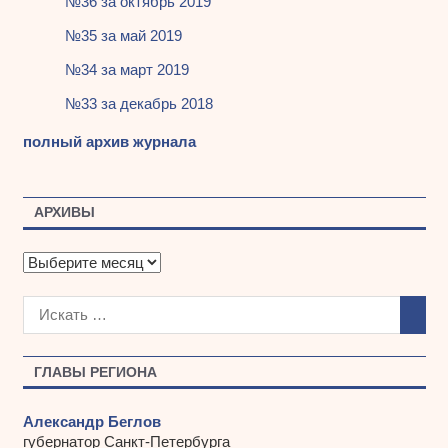
№36 за октябрь 2019
№35 за май 2019
№34 за март 2019
№33 за декабрь 2018
полный архив журнала
АРХИВЫ
А
р
х
и
в
ы
ГЛАВЫ РЕГИОНА
Александр Беглов
губернатор Санкт-Петербурга