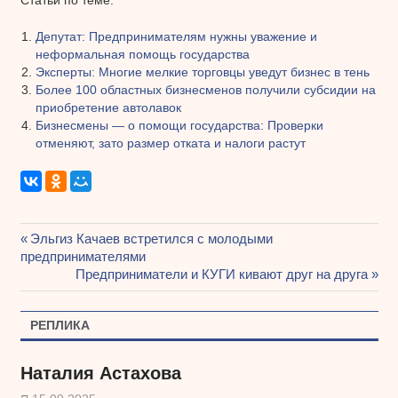
Депутат: Предпринимателям нужны уважение и
неформальная помощь государства
Эксперты: Многие мелкие торговцы уведут бизнес в тень
Более 100 областных бизнесменов получили субсидии на
приобретение автолавок
Бизнесмены — о помощи государства: Проверки
отменяют, зато размер отката и налоги растут
Предыдущая
Эльгиз Качаев встретился с молодыми
Навигация
предпринимателями
запись:
Следующая
Предприниматели и КУГИ кивают друг на друга
по
запись:
записям
РЕПЛИКА
Наталия Астахова