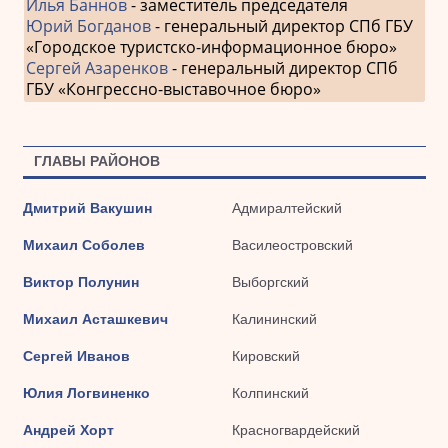
Илья Баннов
- заместитель председателя
Юрий Богданов
- генеральный директор СПб ГБУ
«Городское туристско-информационное бюро»
Сергей Азаренков
- генеральный директор СПб
ГБУ «Конгрессно-выставочное бюро»
ГЛАВЫ РАЙОНОВ
Дмитрий Вакушин
Адмиралтейский
Михаил Соболев
Василеостровский
Виктор Полунин
Выборгский
Михаил Асташкевич
Калининский
Сергей Иванов
Кировский
Юлия Логвиненко
Колпинский
Андрей Хорт
Красногвардейский