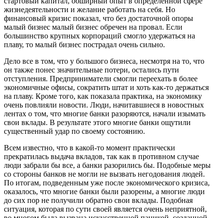
стартовый капитал, обширный опыт в определенной сфере
жизнедеятельности и желание работать на себя. Но
финансовый кризис показал, что без достаточной опоры
малый бизнес малый бизнес обречен на провал. Если
большинство крупных корпораций смогло удержаться на
плаву, то малый бизнес пострадал очень сильно.
Дело все в том, что у большого бизнеса, несмотря на то, что
он также понес значительные потери, остались пути
отступления. Предприниматели смогли переехать в более
экономичные офисы, сократить штат и хоть как-то держаться
на плаву. Кроме того, как показала практика, на экономику
очень повлияли новости. Люди, начитавшиеся в новостных
лентах о том, что многие банки разоряются, начали изымать
свои вклады. В результате этого многие банки ощутили
существенный удар по своему состоянию.
Всем известно, что в какой-то момент практически
прекратилась выдача вкладов, так как в противном случае
люди забрали бы все, а банки разорились бы. Подобные меры
со стороны банков не могли не вызвать негодования людей.
По итогам, подведенным уже после экономического кризиса,
оказалось, что многие банки были разорены, а многие люди
до сих пор не получили обратно свои вклады. Подобная
ситуация, которая по сути своей является очень неприятной,
во многом была вызвана искусственной паникой, созданной