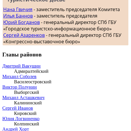
Нана Гвичия
- заместитель председателя Комитета
Илья Баннов
- заместитель председателя
Юрий Богданов
- генеральный директор СПб ГБУ
«Городское туристско-информационное бюро»
Сергей Азаренков
- генеральный директор СПб ГБУ
«Конгрессно-выставочное бюро»
Главы районов
Дмитрий Вакушин
Адмиралтейский
Михаил Соболев
Василеостровский
Виктор Полунин
Выборгский
Михаил Асташкевич
Калининский
Сергей Иванов
Кировский
Юлия Логвиненко
Колпинский
Андрей Хорт