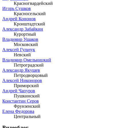
Красногвардейский
Игорь Сушков
Красносельский
Андрей Кононов
Кронштадтский
Александр Забайкин
Курортный
Владимир Ушаков
Московский
Алексей Гульчук
Невский
Владимир Омельницкий
Петроградский
Александр Якушев
Петродворцовый
Алексей Никоноров
Приморский
Андрей Чапуров
Пушкинский
Константин Серов
Фрунзенский
Елена Федорова
Центральный
Видеоблог