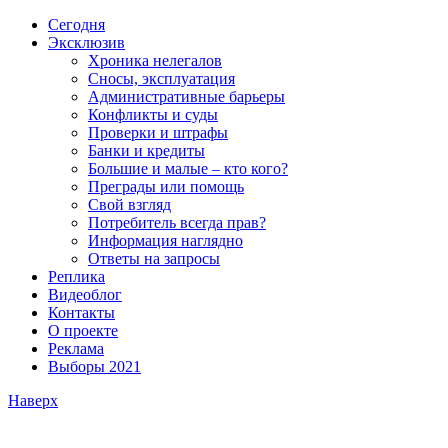
Сегодня
Эксклюзив
Хроника нелегалов
Сносы, эксплуатация
Административные барьеры
Конфликты и суды
Проверки и штрафы
Банки и кредиты
Большие и малые – кто кого?
Преграды или помощь
Свой взгляд
Потребитель всегда прав?
Информация наглядно
Ответы на запросы
Реплика
Видеоблог
Контакты
О проекте
Реклама
Выборы 2021
Наверх