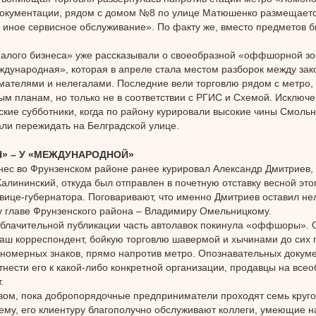
окументации, рядом с домом №8 по улице Матюшенко размещаетс
 иное сервисное обслуживание». По факту же, вместо предметов бы
алого бизнеса» уже рассказывали о своеобразной «оффшорной зо
дународная», которая в апреле стала местом разборок между за
ателями и нелегалами. Последние вели торговлю рядом с метро, 
ым планам, но только не в соответствии с РГИС и Схемой. Исключе
кие субботники, когда по району курировали высокие чины Смольн
ли пережидать на Белградской улице.
» – У «МЕЖДУНАРОДНОЙ»
ес во Фрунзенском районе ранее курировал Александр Дмитриев,
Калининский, откуда был отправлен в почетную отставку весной этог
 вице-губернатора. Поговаривают, что именно Дмитриев оставил не
 главе Фрунзенского района – Владимиру Омельницкому.
блачительной публикации часть автолавок покинула «оффшоры». О
аш корреспондент, бойкую торговлю шавермой и хычинами до сих 
 номерных знаков, прямо напротив метро. Опознавательных докуме
тнести его к какой-либо конкретной организации, продавцы на все
.
ом, пока добропорядочные предприниматели проходят семь круго
хему, его клиентуру благополучно обслуживают коллеги, умеющие н