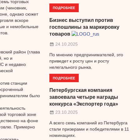
семь торговых
м (чиновник,
ПОДРОБНЕЕ
оне, однако сюжет
Бизнес выступил против
рговля вскоре
ные и немобильные
госпошлины за маркировку
тов.
товаров
24.10.2025
вский район (глава
По мнению предпринимателей, это
, но и
приведет к росту цен и росту
ИС и недавно
нелегального рынка.
ческой
ПОДРОБНЕЕ
ротив станции
росроченный
Петербургская компания
дпринимателям было
завоевала четыре награды
конкурса «Экспортер года»
деятельность
23.10.2025
вой торговой зоне
щественно на фоне
А всего семь компаний из Петербурга
рговлю. Примерно
стали призерами и победителями в 11
номинациях.
совская».