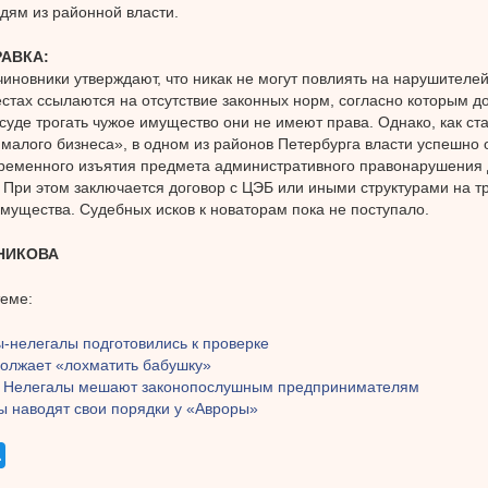
ям из районной власти.
АВКА:
иновники утверждают, что никак не могут повлиять на нарушителе
естах ссылаются на отсутствие законных норм, согласно которым д
суде трогать чужое имущество они не имеют права. Однако, как ст
малого бизнеса», в одном из районов Петербурга власти успешно
ременного изъятия предмета административного правонарушения
 При этом заключается договор с ЦЭБ или иными структурами на т
мущества. Судебных исков к новаторам пока не поступало.
НИКОВА
теме:
ы-нелегалы подготовились к проверке
должает «лохматить бабушку»
: Нелегалы мешают законопослушным предпринимателям
ы наводят свои порядки у «Авроры»