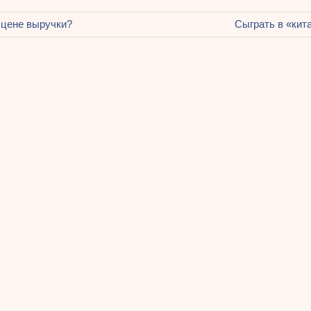
щая
 цене выручки?
Следующая
Сыграть в «кит
ация
запись:
ям