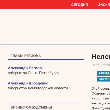
Наверх
СЕГОДНЯ
ЭКСК
Неле
ГЛАВЫ РЕГИОНА
25.12.2
Александр Беглов
губернатор Санкт-Петербурга
АРЕНД
СХЕМА
Александр Дрозденко
губернатор Ленинградской области
Этой осень
Общепитов
хутор, был
законодате
БИЗНЕС-ОМБУДСМЕНЫ
Дрейфующий