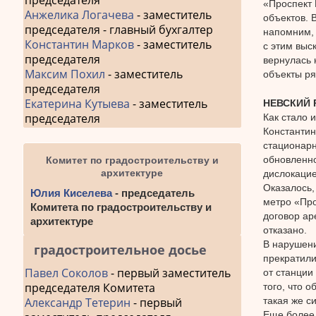
председателя
«Проспект 
Анжелика Логачева
- заместитель
объектов. 
председателя - главный бухгалтер
напомним, 
Константин Марков
- заместитель
с этим выс
председателя
вернулась 
Максим Похил
- заместитель
объекты ря
председателя
Екатерина Кутыева
- заместитель
НЕВСКИЙ 
председателя
Как стало 
Константин
стационарн
обновленно
Комитет по градостроительству и
архитектуре
дислокацие
Оказалось,
Юлия Киселева
- председатель
метро «Про
Комитета по градостроительству и
договор ар
архитектуре
отказано.
В нарушени
градостроительное досье
прекратили
Павел Соколов
- первый заместитель
от станции
председателя Комитета
того, что 
такая же с
Александр Тетерин
- первый
Еще более 