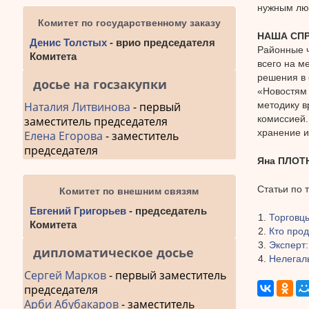
нужным люд
Комитет по государственному заказу
НАША СПР
Денис Толстых
- врио председателя
Районные ч
Комитета
всего на м
решения в 
досье на госзакупки
«Новостям 
методику в
Наталия Литвинова
- первый
комиссией.
заместитель председателя
хранение и
Елена Егорова
- заместитель
председателя
Яна ПЛОТ
Статьи по 
Комитет по внешним связям
Евгений Григорьев
- председатель
Торговц
Комитета
Кто про
Эксперт
дипломатическое досье
Нелегал
Сергей Марков
- первый заместитель
председателя
Арби Абубакаров
- заместитель