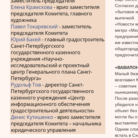
заместитель председателя
Согласно д
Елена Крамскова
- врио заместителя
«бытовое и
председателя Комитета, главного
выпечкой.
художника
«Новости м
Павел Токаревский
- заместитель
метро «Меж
председателя Комитета
предприним
Юрий Бакей
- главный градостроитель
им известн
Санкт-Петербургского
общегородс
государственного казенного
предпочита
учреждения «Научно-
исследовательский и проектный
«ВАВИЛОН
центр Генерального плана Санкт-
Малый бизн
Петербурга»
возглавил 
Рудольф Тов
- директор Санкт-
– советник
Петербургского государственного
нынешнему
казенного учреждения «Центр
После разо
информационного обеспечения
убедился н
градостроительной деятельности»
объект без
Денис Кутишенко
- врио заместителя
могли бы о
председателя Комитета – начальника
выставляют
Одним слов
юридического управления
встать в С