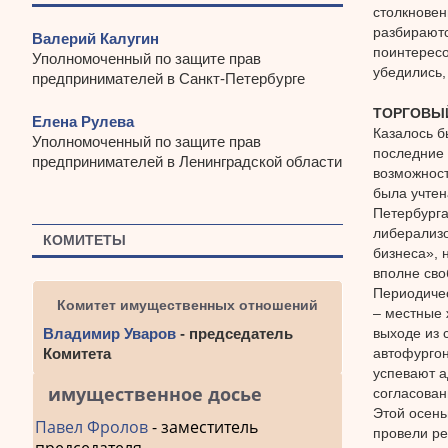
столкновен
разбираютс
Валерий Калугин
поинтересо
Уполномоченный по защите прав
убедились,
предпринимателей в Санкт-Петербурге
ТОРГОВЫ
Елена Рулева
Казалось б
Уполномоченный по защите прав
последние
предпринимателей в Ленинградской области
возможност
была учтен
Петербурга
либерализо
КОМИТЕТЫ
бизнеса», 
вполне сво
Периодичес
Комитет имущественных отношений
– местные 
выходе из 
Владимир Уваров
- председатель
автофургон
Комитета
успевают а
имущественное досье
согласован
Этой осень
Павел Фролов
- заместитель
провели ре