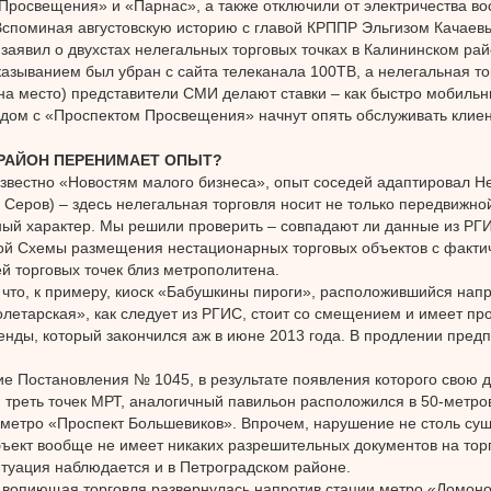
Просвещения» и «Парнас», а также отключили от электричества во
Вспоминая августовскую историю с главой КРППР Эльгизом Качаевы
заявил о двухстах нелегальных торговых точках в Калининском рай
казыванием был убран с сайта телеканала 100ТВ, а нелегальная то
на место) представители СМИ делают ставки – как быстро мобиль
дом с «Проспектом Просвещения» начнут опять обслуживать клиен
РАЙОН ПЕРЕНИМАЕТ ОПЫТ?
известно «Новостям малого бизнеса», опыт соседей адаптировал Не
 Серов) – здесь нелегальная торговля носит не только передвижной
ый характер. Мы решили проверить – совпадают ли данные из РГ
й Схемы размещения нестационарных торговых объектов с факти
й торговых точек близ метрополитена.
 что, к примеру, киоск «Бабушкины пироги», расположившийся нап
летарская», как следует из РГИС, стоит со смещением и имеет п
енды, который закончился аж в июне 2013 года. В продлении пре
е Постановления № 1045, в результате появления которого свою 
 треть точек МРТ, аналогичный павильон расположился в 50-метро
 метро «Проспект Большевиков». Впрочем, нарушение не столь су
объект вообще не имеет никаких разрешительных документов на то
итуация наблюдается и в Петроградском районе.
вопиющая торговля развернулась напротив стации метро «Ломоно