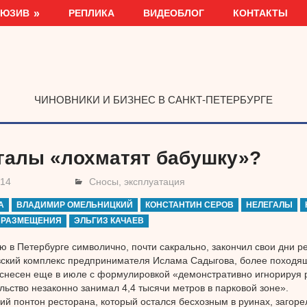
ЛЮЗИВ
РЕПЛИКА
ВИДЕОБЛОГ
КОНТАКТЫ
ЧИНОВНИКИ И БИЗНЕС В САНКТ-ПЕТЕРБУРГЕ
галы «лохматят бабушку»?
014
Сносы, эксплуатация
А
ВЛАДИМИР ОМЕЛЬНИЦКИЙ
КОНСТАНТИН СЕРОВ
НЕЛЕГАЛЫ
 РАЗМЕЩЕНИЯ
ЭЛЬГИЗ КАЧАЕВ
ю в Петербурге символично, почти сакрально, закончил свои дни р
ский комплекс предпринимателя Ислама Садыгова, более походя
 снесен еще в июле с формулировкой «демонстративно игнорируя 
льство незаконно занимал 4,4 тысячи метров в парковой зоне».
 понтон ресторана, который остался бесхозным в руинах, загоре