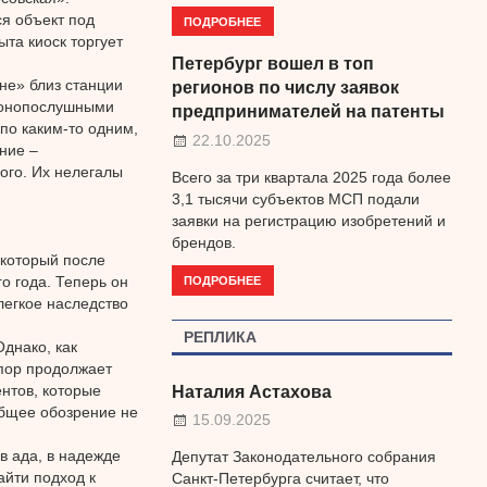
я объект под
ПОДРОБНЕЕ
та киоск торгует
Петербург вошел в топ
не» близ станции
регионов по числу заявок
конопослушными
предпринимателей на патенты
по каким-то одним,
22.10.2025
ние –
ого. Их нелегалы
Всего за три квартала 2025 года более
3,1 тысячи субъектов МСП подали
заявки на регистрацию изобретений и
брендов.
 который после
ПОДРОБНЕЕ
о года. Теперь он
легкое наследство
РЕПЛИКА
днако, как
пор продолжает
нтов, которые
Наталия Астахова
общее обозрение не
15.09.2025
в ада, в надежде
Депутат Законодательного собрания
айти подход к
Санкт-Петербурга считает, что