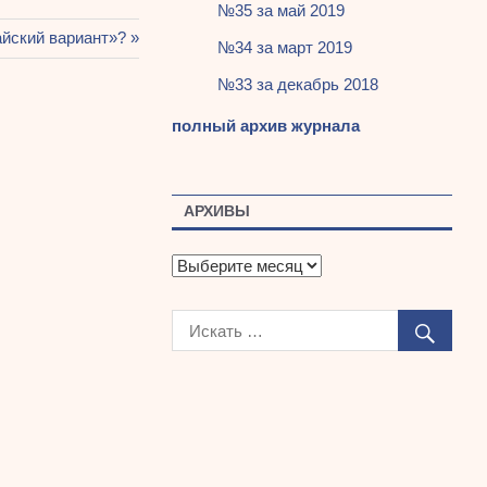
№35 за май 2019
айский вариант»?
№34 за март 2019
№33 за декабрь 2018
полный архив журнала
АРХИВЫ
А
р
х
и
в
ы