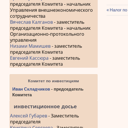
председателя Комитета - начальник
Управления внешнеэкономического
Предыду
Налог по
сотрудничества
Навиг
запись:
Вячеслав Калганов
- заместитель
по
председателя Комитета - начальник
запис
Организационно-протокольного
управления
Низами Мамишев
- заместитель
председателя Комитета
Евгений Кассюра
- заместитель
председателя Комитета
Комитет по инвестициям
Иван Складчиков
- председатель
Комитета
инвестиционное досье
Алексей Губарев
- Заместитель
председателя
Кристина Сергеева
- Заместитель