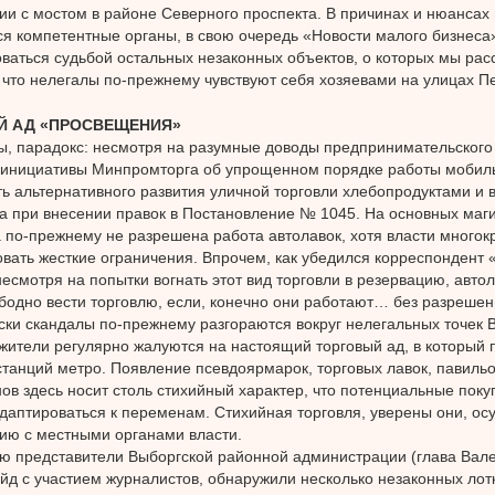
ии с мостом в районе Северного проспекта. В причинах и нюансах
я компетентные органы, в свою очередь «Новости малого бизнеса
ваться судьбой остальных незаконных объектов, о которых мы рас
 что нелегалы по-прежнему чувствуют себя хозяевами на улицах П
Й АД «ПРОСВЕЩЕНИЯ»
ы, парадокс: несмотря на разумные доводы предпринимательского
 инициативы Минпромторга об упрощенном порядке работы мобиль
ь альтернативного развития уличной торговли хлебопродуктами и в
а при внесении правок в Постановление № 1045. На основных маг
 по-прежнему не разрешена работа автолавок, хотя власти много
вать жесткие ограничения. Впрочем, как убедился корреспондент 
несмотря на попытки вогнать этот вид торговли в резервацию, авто
бодно вести торговлю, если, конечно они работают… без разрешен
ки скандалы по-прежнему разгораются вокруг нелегальных точек 
жители регулярно жалуются на настоящий торговый ад, в который 
станций метро. Появление псевдоярмарок, торговых лавок, павильо
ов здесь носит столь стихийный характер, что потенциальные поку
даптироваться к переменам. Стихийная торговля, уверены они, ос
ию с местными органами власти.
ю представители Выборгской районной администрации (глава Вал
йд с участием журналистов, обнаружили несколько незаконных лот