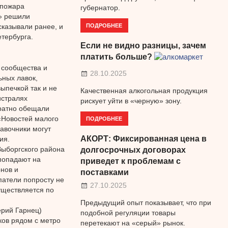
 пожара
губернатор.
» решили
ПОДРОБНЕЕ
сказывали ранее, и
етербурга.
Если не видно разницы, зачем
платить больше?
 сообщества и
28.10.2025
ных лавок,
ыпечкой так и не
Качественная алкогольная продукция
истралях
рискует уйти в «черную» зону.
кратно обещали
«Новостей малого
ПОДРОБНЕЕ
лавочники могут
АКОРТ: Фиксированная цена в
ия.
Выборгского района
долгосрочных договорах
попадают на
приведет к проблемам с
нов и
поставками
патели попросту не
27.10.2025
уществляется по
Предыдущий опыт показывает, что при
ерий Гарнец)
подобной регуляции товары
ков рядом с метро
перетекают на «серый» рынок.