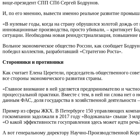
вице-президент СПП СПб Сергей Бодрунов.
И, по его мнению, вывести именно реальное развитие промыш
«В нулевые годы, когда на страну обрушился золотой дождь о
инновационные производства, просто убивали, – критикует Бо
ситуации. Необходима новая реиндустриализация, повышение 
Вольное экономическое общество России, как сообщает Бодруно
победил коллектив, разработавший «Стратегию Роста».
Сторонники и противники
Как считает Елена Церетели, председатель общественного сов
все стороны экономического развития страны.
«Главное внимание в ней уделяется предпринимателю и частной
процессуальной практики. Вместе с тем, в ней ни слова нет о 
данным ФАС, доля государства в хозяйственной деятельности – 
Пример из сферы ЖКХ. В Петербурге 150 управляющих компани
госкомпании задолжали в 2017 году «Водоканала» свыше 3 млрд 
«О какой эффективности госуправления здесь может идти речь?
А вот генеральному директору Научно-Производственной Кор