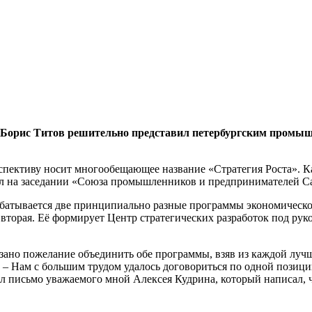
н Борис Титов решительно представил петербургским промы
пективу носит многообещающее название «Стратегия Роста». Ка
ил на заседании «Союза промышленников и предпринимателей Са
рабатывается две принципиально разные программы экономическо
 вторая. Её формирует Центр стратегических разработок под рук
зано пожелание объединить обе программы, взяв из каждой лучше
в. – Нам с большим трудом удалось договориться по одной пози
л письмо уважаемого мной Алексея Кудрина, который написал, ч