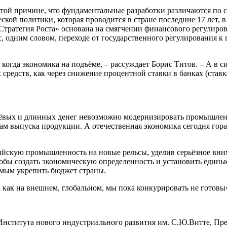
той причине, что фундаментальные разработки различаются по с
ой политики, которая проводится в стране последние 17 лет, в 
Стратегия Роста» основана на смягчении финансового регулиро
, одним словом, переходе от государственного регулирования к
 когда экономика на подъёме, – рассуждает Борис Титов. – А в 
 средств, как через снижение процентной ставки в банках (став
шёвых и длинных денег невозможно модернизировать промышленно
ам выпуска продукции. А отечественная экономика сегодня гораз
ссийскую промышленность на новые рельсы, уделив серьёзное вн
обы создать экономическую определенность и установить единые 
самым укрепить бюджет страны.
к как на внешнем, глобальном, мы пока конкурировать не готовы
Института нового индустриального развития им. С.Ю.Витте, Пр