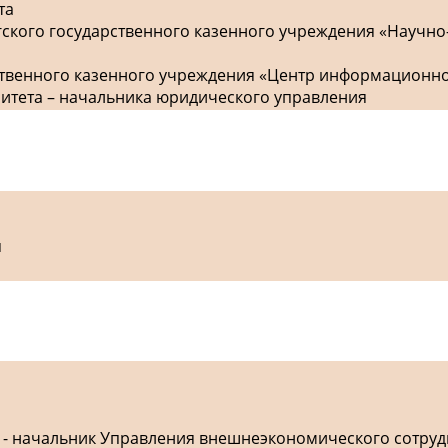
та
гского государственного казенного учреждения «Научно
рственного казенного учреждения «Центр информационн
митета – начальника юридического управления
я
а - начальник Управления внешнеэкономического сотру