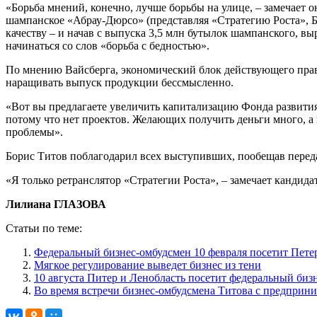
«Борьба мнений, конечно, лучше борьбы на улице, – замечает о
шампанское «Абрау-Дюрсо» (представляя «Стратегию Роста», Бо
качеству – и начав с выпуска 3,5 млн бутылок шампанского, выро
начинаться со слов «борьба с бедностью».
По мнению Вайсберга, экономический блок действующего прави
наращивать выпуск продукции бессмысленно.
«Вот вы предлагаете увеличить капитализацию Фонда развития 
потому что нет проектов. Желающих получить деньги много, а
проблемы».
Борис Титов поблагодарил всех выступивших, пообещав перед
«Я только ретранслятор «Стратегии Роста», – замечает кандид
Лилиана ГЛАЗОВА
Статьи по теме:
Федеральный бизнес-омбудсмен 10 февраля посетит Пете
Мягкое регулирование выведет бизнес из тени
10 августа Питер и Ленобласть посетит федеральный биз
Во время встречи бизнес-омбудсмена Титова с предприни