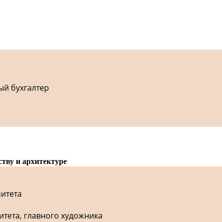
ый бухгалтер
ству и архитектуре
митета
итета, главного художника