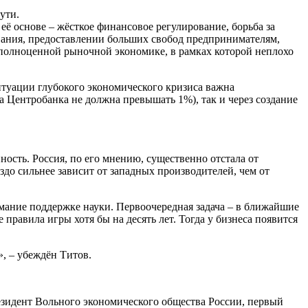
ути.
её основе – жёсткое финансовое регулирование, борьба за
вания, предоставлении больших свобод предпринимателям,
 полноценной рыночной экономике, в рамках которой неплохо
ситуации глубокого экономического кризиса важна
ка Центробанка не должна превышать 1%), так и через создание
сть. Россия, по его мнению, существенно отстала от
до сильнее зависит от западных производителей, чем от
имание поддержке науки. Первоочередная задача – в ближайшие
правила игры хотя бы на десять лет. Тогда у бизнеса появится
», – убеждён Титов.
езидент Вольного экономического общества России, первый