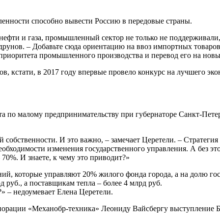
ленности способно вывести Россию в передовые страны.
т нефти и газа, промышленный сектор не только не поддерживали
друнов. – Добавьте сюда ориентацию на ввоз импортных товаров,
приоритета промышленного производства и перевод его на новы
в, кстати, в 2017 году впервые провело конкурс на лучшего эк
ета по малому предпринимательству при губернаторе Санкт-Пете
 собственности. И это важно, – замечает Церетели. – Стратегия
необходимости изменения государственного управления. А без эт
70%. И знаете, к чему это приводит?»
й, которые управляют 20% жилого фонда города, а на долю го
руб., а поставщикам тепла – более 4 млрд руб.
» – недоумевает Елена Церетели.
порации «Механобр-техника» Леониду Вайсбергу выступление Б