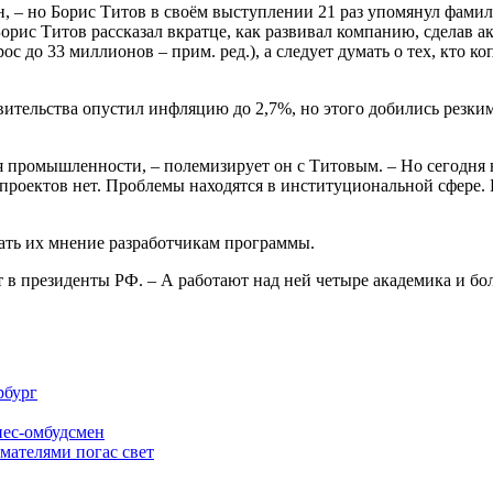
н, – но Борис Титов в своём выступлении 21 раз упомянул фамил
рис Титов рассказал вкратце, как развивал компанию, сделав ак
с до 33 миллионов – прим. ред.), а следует думать о тех, кто ко
тельства опустил инфляцию до 2,7%, но этого добились резким
промышленности, – полемизирует он с Титовым. – Но сегодня не
 проектов нет. Проблемы находятся в институциональной сфере.
ать их мнение разработчикам программы.
ат в президенты РФ. – А работают над ней четыре академика и б
рбург
нес-омбудсмен
мателями погас свет