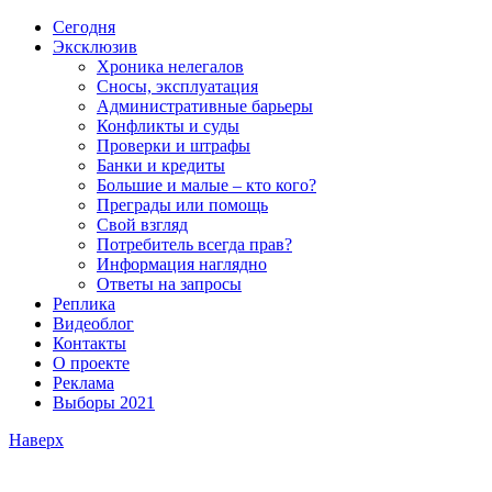
Сегодня
Эксклюзив
Хроника нелегалов
Сносы, эксплуатация
Административные барьеры
Конфликты и суды
Проверки и штрафы
Банки и кредиты
Большие и малые – кто кого?
Преграды или помощь
Свой взгляд
Потребитель всегда прав?
Информация наглядно
Ответы на запросы
Реплика
Видеоблог
Контакты
О проекте
Реклама
Выборы 2021
Наверх