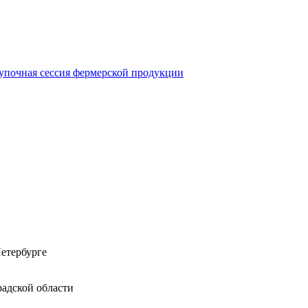
купочная сессия фермерской продукции
етербурге
адской области