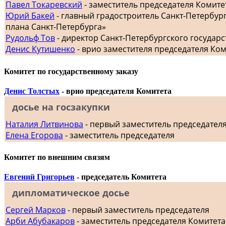
Павел Токаревский
- заместитель председателя Комите
Юрий Бакей
- главный градостроитель Санкт-Петербур
плана Санкт-Петербурга»
Рудольф Тов
- директор Санкт-Петербургского госуда
Денис Кутишенко
- врио заместителя председателя Ко
Комитет по государственному заказу
Денис Толстых
- врио председателя Комитета
досье на госзакупки
Наталия Литвинова
- первый заместитель председател
Елена Егорова
- заместитель председателя
Комитет по внешним связям
Евгений Григорьев
- председатель Комитета
дипломатическое досье
Сергей Марков
- первый заместитель председателя
Арби Абубакаров
- заместитель председателя Комитет