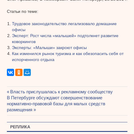
Статьи по теме:
Трудовое законодательство легализовало домашние
офисы
Эксперт: Рост числа «малышей» подтолкнет развитие
коворкингов
Эксперты: «Малыши» закроют офисы
Как изменился рынок туризма и как обезопасить себя от
испорченного отдыха
Предыдущая
Власть прислушалась к рекламному сообществу
Навигация
Следующая
В Петербурге обсуждают совершенствование
запись:
запись:
нормативно-правовой базы для малых средств
по
размещения
записям
РЕПЛИКА