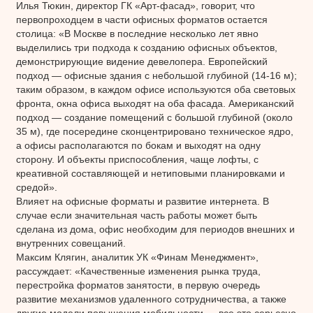
Илья Тюкин, директор ГК «Арт-фасад», говорит, что
первопроходцем в части офисных форматов остается
столица: «В Москве в последние несколько лет явно
выделились три подхода к созданию офисных объектов,
демонстрирующие видение девелопера. Европейский
подход — офисные здания с небольшой глубиной (14-16 м);
таким образом, в каждом офисе используются оба световых
фронта, окна офиса выходят на оба фасада. Американский
подход — создание помещений с большой глубиной (около
35 м), где посередине сконцентрировано техническое ядро,
а офисы располагаются по бокам и выходят на одну
сторону. И объекты приспособления, чаще лофты, с
креативной составляющей и нетиповыми планировками и
средой».
Влияет на офисные форматы и развитие интернета. В
случае если значительная часть работы может быть
сделана из дома, офис необходим для периодов внешних и
внутренних совещаний.
Максим Клягин, аналитик УК «Финам Менеджмент»,
рассуждает: «Качественные изменения рынка труда,
перестройка форматов занятости, в первую очередь
развитие механизмов удаленного сотрудничества, а также
другие модели повышения мобильности — все это серьезно