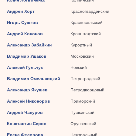
Андрей Хорт
Красногвардейский
Игорь Сушков
Красносельский
Андрей Кононов
Кронштадтский
Александр Забайкин
Курортный
Владимир Ушаков
Московский
Алексей Гульчук
Невский
Владимир Омельницкий
Петроградский
Александр Якушев
Петродворцовый
Алексей Никоноров
Приморский
Андрей Чапуров
Пушкинский
Константин Серов
Фрунзенский
Елена Федорова
Центральный