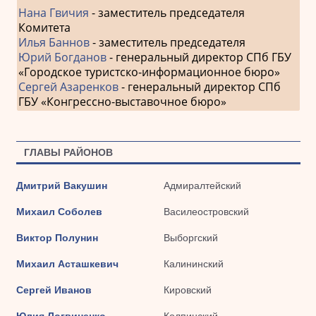
Нана Гвичия
- заместитель председателя
Комитета
Илья Баннов
- заместитель председателя
Юрий Богданов
- генеральный директор СПб ГБУ
«Городское туристско-информационное бюро»
Сергей Азаренков
- генеральный директор СПб
ГБУ «Конгрессно-выставочное бюро»
ГЛАВЫ РАЙОНОВ
Дмитрий Вакушин
Адмиралтейский
Михаил Соболев
Василеостровский
Виктор Полунин
Выборгский
Михаил Асташкевич
Калининский
Сергей Иванов
Кировский
Юлия Логвиненко
Колпинский