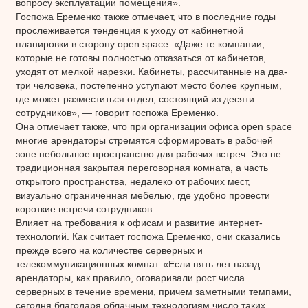
вопросу эксплуатации помещения».
Госпожа Еременко также отмечает, что в последние годы
прослеживается тенденция к уходу от кабинетной
планировки в сторону open space. «Даже те компании,
которые не готовы полностью отказаться от кабинетов,
уходят от мелкой нарезки. Кабинеты, рассчитанные на два-
три человека, постепенно уступают место более крупным,
где может разместиться отдел, состоящий из десяти
сотрудников», — говорит госпожа Еременко.
Она отмечает также, что при организации офиса open space
многие арендаторы стремятся сформировать в рабочей
зоне небольшое пространство для рабочих встреч. Это не
традиционная закрытая переговорная комната, а часть
открытого пространства, недалеко от рабочих мест,
визуально ограниченная мебелью, где удобно провести
короткие встречи сотрудников.
Влияет на требования к офисам и развитие интернет-
технологий. Как считает госпожа Еременко, они сказались
прежде всего на количестве серверных и
телекоммуникационных комнат. «Если пять лет назад
арендаторы, как правило, оговаривали рост числа
серверных в течение времени, причем заметными темпами,
сегодня благодаря облачным технологиям число таких